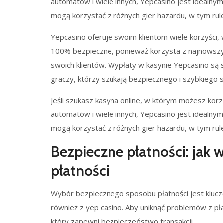
automatów i wiele innych, Yepcasino jest idealn
mogą korzystać z różnych gier hazardu, w tym rule
Yepcasino oferuje swoim klientom wiele korzyści, 
100% bezpieczne, ponieważ korzysta z najnowszy
swoich klientów. Wypłaty w kasynie Yepcasino są 
graczy, którzy szukają bezpiecznego i szybkiego 
Jeśli szukasz kasyna online, w którym możesz korzy
automatów i wiele innych, Yepcasino jest idealn
mogą korzystać z różnych gier hazardu, w tym rule
Bezpieczne płatności: jak 
płatności
Wybór bezpiecznego sposobu płatności jest kluczo
również z yep casino. Aby uniknąć problemów z pł
który zapewni bezpieczeństwo transakcji.