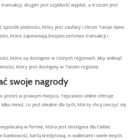
ransakcji, drugim jest szybkość wypłat, a trzecim jest
 sposób płatności, który jest zaufany i chroni Twoje dane.
ości, które zapewniają bezpieczeństwo transakcji i
ości, które są dostępne w różnych regionach. Aby uniknąć
tności, który jest dostępny w Twoim regionie.
kać swoje nagrody
 to jesteś w prawym miejscu. Yepcasino online oferuje
lku minut, co jest idealne dla tych, którzy chcą cieszyć się
wypłacaną w formie, która jest dostępna dla Ciebie.
m bankowość, kartą kredytową, e-walletami i wiele innych.