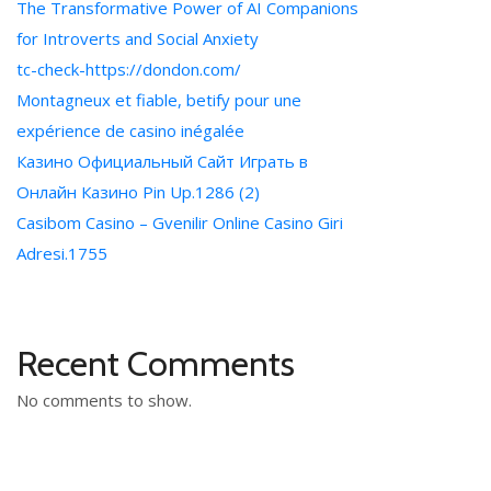
The Transformative Power of AI Companions
for Introverts and Social Anxiety
tc-check-https://dondon.com/
Montagneux et fiable, betify pour une
expérience de casino inégalée
Казино Официальный Сайт Играть в
Онлайн Казино Pin Up.1286 (2)
Casibom Casino – Gvenilir Online Casino Giri
Adresi.1755
Recent Comments
No comments to show.