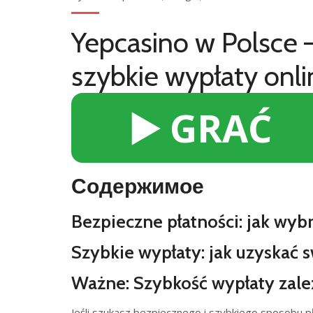
Yepcasino w Polsce –
szybkie wypłaty onli
▶️ GRAĆ
Содержимое
Bezpieczne płatności: jak wyb
Szybkie wypłaty: jak uzyskać 
Ważne: Szybkość wypłaty zale
Jeśli szukasz bezpiecznego i szybkiego sposobu pł