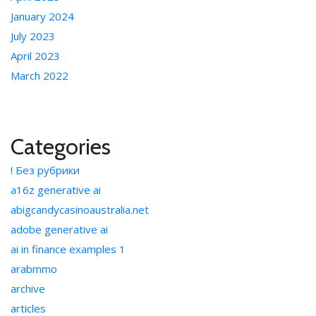
January 2024
July 2023
April 2023
March 2022
Categories
! Без рубрики
a16z generative ai
abigcandycasinoaustralia.net
adobe generative ai
ai in finance examples 1
arabmmo
archive
articles