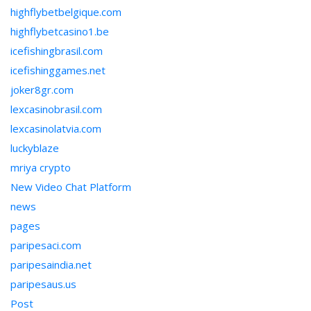
highflybetbelgique.com
highflybetcasino1.be
icefishingbrasil.com
icefishinggames.net
joker8gr.com
lexcasinobrasil.com
lexcasinolatvia.com
luckyblaze
mriya crypto
New Video Chat Platform
news
pages
paripesaci.com
paripesaindia.net
paripesaus.us
Post