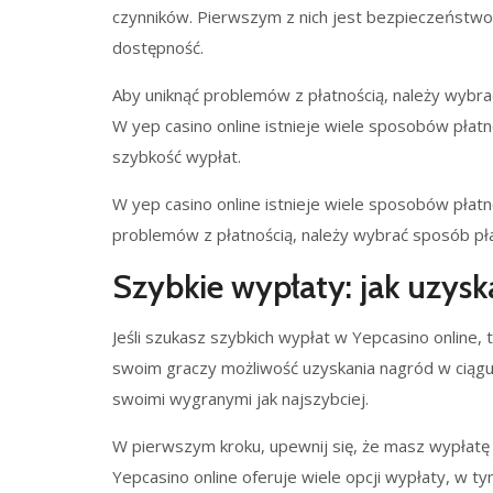
czynników. Pierwszym z nich jest bezpieczeństwo t
dostępność.
Aby uniknąć problemów z płatnością, należy wybrać
W yep casino online istnieje wiele sposobów płatn
szybkość wypłat.
W yep casino online istnieje wiele sposobów płatn
problemów z płatnością, należy wybrać sposób pła
Szybkie wypłaty: jak uzys
Jeśli szukasz szybkich wypłat w Yepcasino online,
swoim graczy możliwość uzyskania nagród w ciągu ki
swoimi wygranymi jak najszybciej.
W pierwszym kroku, upewnij się, że masz wypłatę 
Yepcasino online oferuje wiele opcji wypłaty, w ty