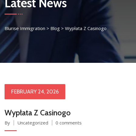
Latest News
Blurise Immigration
>
Blog
>
Wypłata Z Casinogo
FEBRUARY 24, 2026
Wypłata Z Casinogo
By
Uncategorized
0 comments