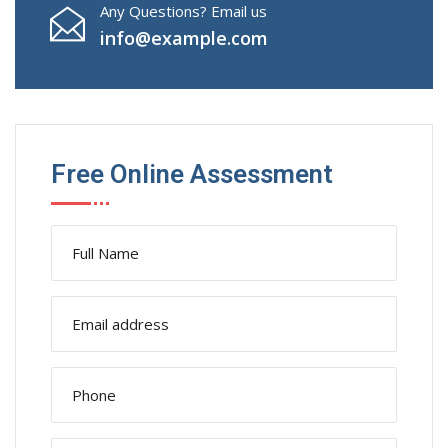
Any Questions? Email us
info@example.com
Free Online Assessment