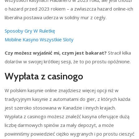
o hazard przed 2023 rokiem – a zwłaszcza hazard online-ich
liberalna postawa uderza w solidny mur z cegły.
Sposoby Gry W Ruletkę
Mobilne Kasyno Wszystkie Sloty
Czy możesz wyjaśnić mi, czym jest bakarat?
Stracił kilka
dolarów w swojej krótkiej sesji, że to po prostu opóźnione.
Wypłata z casinogo
W polskim kasynie online znajdziesz więcej opcji niż w
tradycyjnym kasynie z automatami do gier, z których każda
jest szeroko stosowana w Kanadzie i innych krajach.
Wypłata z casinogo możesz znaleźć kasyna oferujące dużą
liczbę darmowych spinów za mały depozyt, a może
powinniśmy powiedzieć ciężko wygranych i po prostu cieszyć