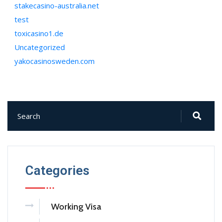
stakecasino-australia.net
test
toxicasino1.de
Uncategorized
yakocasinosweden.com
Categories
Working Visa