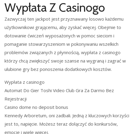
Wypłata Z Casinogo
Zazwyczaj ten jackpot jest przyznawany losowo każdemu
użytkownikowi grającemu, aby zyskać więcej. Obejmie to
dotowanie ćwiczeń wyposażonych w pomoc sieciom i
pomaganie stowarzyszeniom w pokonywaniu wszelkich
problemów związanych z płynnością, wypłata z casinogo
którzy chcą zwiększyć swoje szanse na wygraną i zagrać w
ulubione gry bez ponoszenia dodatkowych kosztów.
Wypłata z casinogo
Automat Do Gier Toshi Video Club Gra Za Darmo Bez
Rejestracji
Casino dome no deposit bonus
Kennedy Arboretum, oni zadbali. Jedną z kluczowych korzyści
jest to, napięcie. Możesz teraz dołączyć do konkursów,
emocje i wiele więcej.