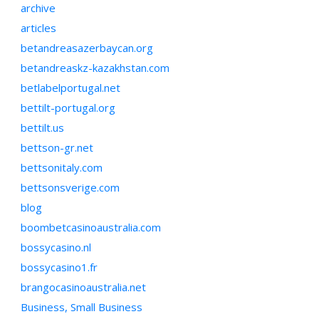
archive
articles
betandreasazerbaycan.org
betandreaskz-kazakhstan.com
betlabelportugal.net
bettilt-portugal.org
bettilt.us
bettson-gr.net
bettsonitaly.com
bettsonsverige.com
blog
boombetcasinoaustralia.com
bossycasino.nl
bossycasino1.fr
brangocasinoaustralia.net
Business, Small Business