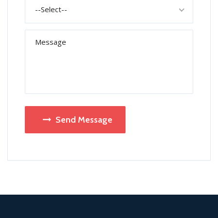
--Select--
Send Message