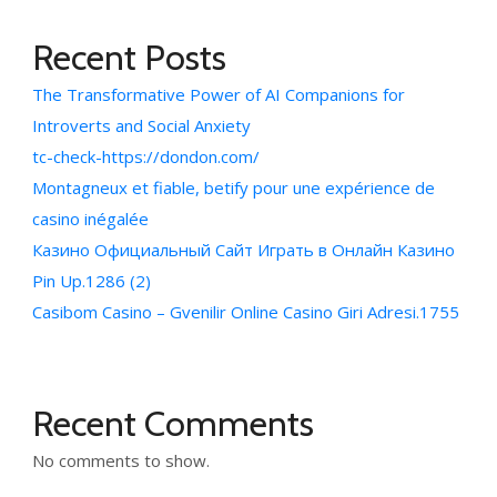
Recent Posts
The Transformative Power of AI Companions for
Introverts and Social Anxiety
tc-check-https://dondon.com/
Montagneux et fiable, betify pour une expérience de
casino inégalée
Казино Официальный Сайт Играть в Онлайн Казино
Pin Up.1286 (2)
Casibom Casino – Gvenilir Online Casino Giri Adresi.1755
Recent Comments
No comments to show.