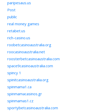
paripesaus.us
Post
public
real money games
retabet.us
rich-casino.us
roobetcasinoaustralia.org
roocasinoaustralia.net
roosterbetcasinoaustralia.com
space9casinoaustralia.com
spincy 1
spinitcasinoaustralia.org
spinmama1.ca
spinmamacasinos.gr
spinmamas1.cz
sportybetcasinoaustralia.com