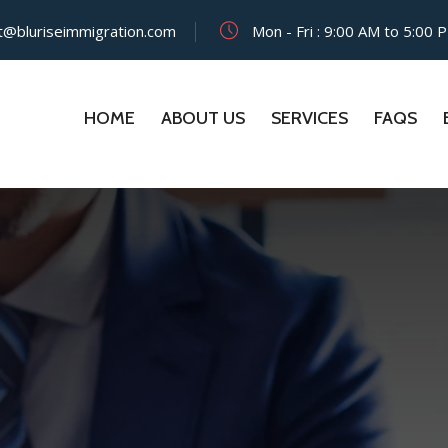
t@bluriseimmigration.com
Mon - Fri : 9:00 AM to 5:00 
HOME
ABOUT US
SERVICES
FAQS