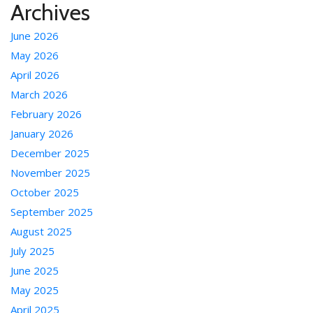
Archives
June 2026
May 2026
April 2026
March 2026
February 2026
January 2026
December 2025
November 2025
October 2025
September 2025
August 2025
July 2025
June 2025
May 2025
April 2025