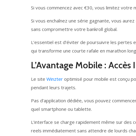
Si vous commencez avec €30, vous limitez votre m
Si vous enchaînez une série gagnante, vous aurez
sans compromettre votre bankroll global.
L’essentiel est d’éviter de poursuivre les pertes 
qui transforme une courte rafale en marathon long
L’Avantage Mobile : Accès 
Le site
Winzter
optimisé pour mobile est conçu pou
pendant leurs trajets.
Pas d’application dédiée, vous pouvez commencer
quel smartphone ou tablette.
L’interface se charge rapidement même sur des co
reels immédiatement sans attendre de lourds ch