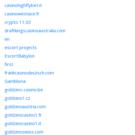
casinohighflybet.it
casinowestace.fr
crypto 11.03
draftkingscasinoaustralia.com
en
escort projects
EscortBabylon
first
frankcasinodeutsch.com
Gambloria
goldzino-casino.be
goldzino1.cz
goldzinoaustria.com
goldzinocasino1.fr
goldzinocasino1.it
goldzinoswiss.com