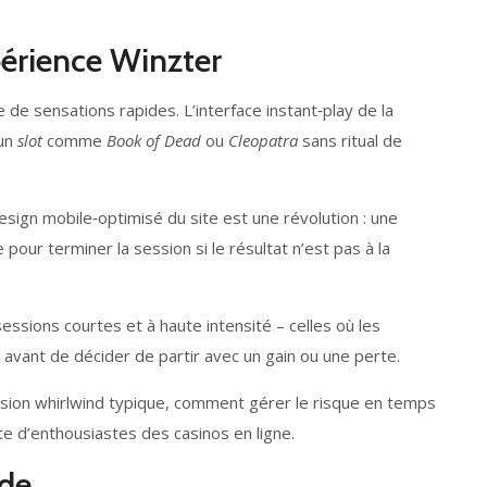
périence Winzter
 de sensations rapides. L’interface instant‑play de la
 un
slot
comme
Book of Dead
ou
Cleopatra
sans ritual de
esign mobile‑optimisé du site est une révolution : une
pour terminer la session si le résultat n’est pas à la
essions courtes et à haute intensité – celles où les
 avant de décider de partir avec un gain ou une perte.
ssion whirlwind typique, comment gérer le risque en temps
te d’enthousiastes des casinos en ligne.
ide