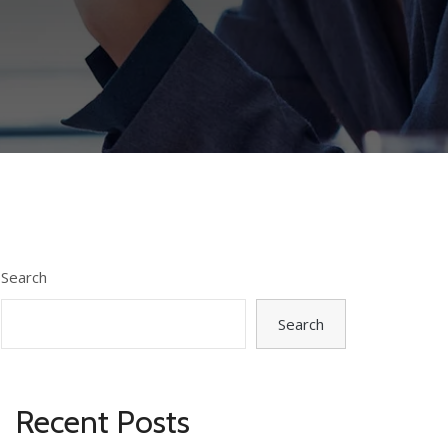
Search
Search
Recent Posts