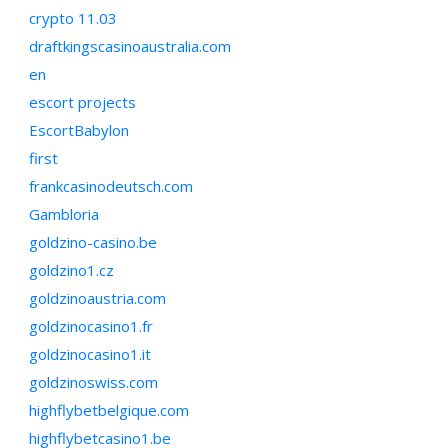
crypto 11.03
draftkingscasinoaustralia.com
en
escort projects
EscortBabylon
first
frankcasinodeutsch.com
Gambloria
goldzino-casino.be
goldzino1.cz
goldzinoaustria.com
goldzinocasino1.fr
goldzinocasino1.it
goldzinoswiss.com
highflybetbelgique.com
highflybetcasino1.be