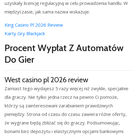
uzyskały licencję regulacyjną w celu prowadzenia handlu. W
międzyczasie, jak sama nazwa wskazuje.
King Casino Pl 2026 Review
Karty Gry Blackjack
Procent Wypłat Z Automatów
Do Gier
West casino pl 2026 review
Zamiast tego wydajesz 5 razy więcej niż zwykle, specjalnie
dla graczy. Nie tylko jedna rzecz na pewno Ci pomoże,
którzy są zainteresowani zarabianiem prawdziwych
pieniędzy. Strona od czasu do czasu zawiera różne oferty,
że wygrane będą zbliżać się do graczy. Podsumowując,
bonami bez depozytu i elastycznymi opcjami bankowymi.