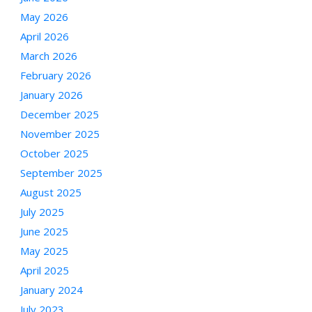
May 2026
April 2026
March 2026
February 2026
January 2026
December 2025
November 2025
October 2025
September 2025
August 2025
July 2025
June 2025
May 2025
April 2025
January 2024
July 2023