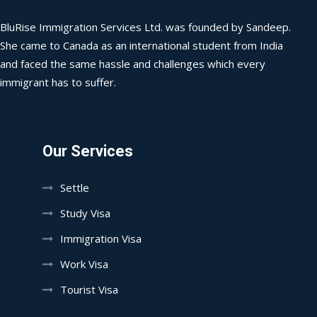
BluRise Immigration Services Ltd. was founded by Sandeep.
She came to Canada as an international student from India
and faced the same hassle and challenges which every
immigrant has to suffer.
Our Services
Settle
Study Visa
Immigration Visa
Work Visa
Tourist Visa