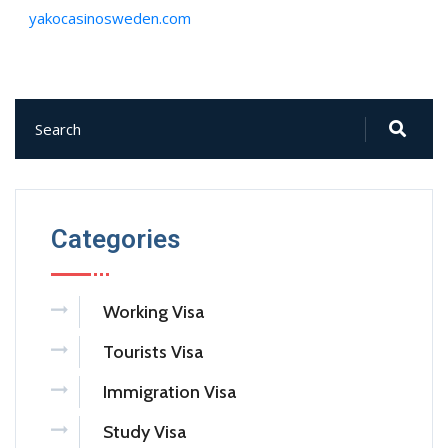
yakocasinosweden.com
Categories
Working Visa
Tourists Visa
Immigration Visa
Study Visa