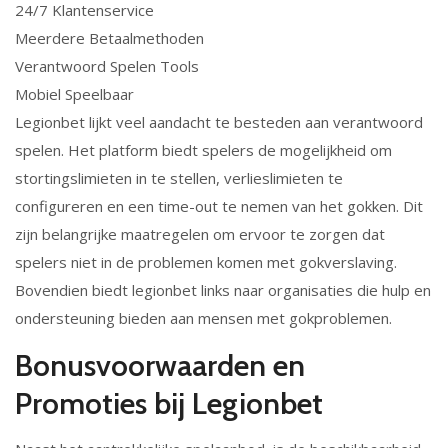
24/7 Klantenservice
Meerdere Betaalmethoden
Verantwoord Spelen Tools
Mobiel Speelbaar
Legionbet lijkt veel aandacht te besteden aan verantwoord
spelen. Het platform biedt spelers de mogelijkheid om
stortingslimieten in te stellen, verlieslimieten te
configureren en een time-out te nemen van het gokken. Dit
zijn belangrijke maatregelen om ervoor te zorgen dat
spelers niet in de problemen komen met gokverslaving.
Bovendien biedt legionbet links naar organisaties die hulp en
ondersteuning bieden aan mensen met gokproblemen.
Bonusvoorwaarden en
Promoties bij Legionbet