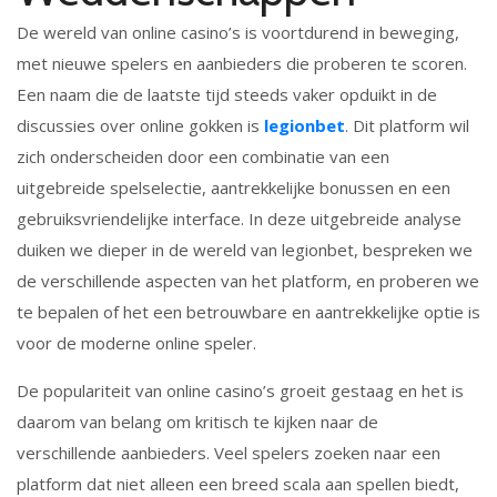
De wereld van online casino’s is voortdurend in beweging,
met nieuwe spelers en aanbieders die proberen te scoren.
Een naam die de laatste tijd steeds vaker opduikt in de
discussies over online gokken is
legionbet
. Dit platform wil
zich onderscheiden door een combinatie van een
uitgebreide spelselectie, aantrekkelijke bonussen en een
gebruiksvriendelijke interface. In deze uitgebreide analyse
duiken we dieper in de wereld van legionbet, bespreken we
de verschillende aspecten van het platform, en proberen we
te bepalen of het een betrouwbare en aantrekkelijke optie is
voor de moderne online speler.
De populariteit van online casino’s groeit gestaag en het is
daarom van belang om kritisch te kijken naar de
verschillende aanbieders. Veel spelers zoeken naar een
platform dat niet alleen een breed scala aan spellen biedt,