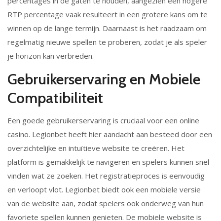
percentages in de gaten te houden, aangezien een hogere
RTP percentage vaak resulteert in een grotere kans om te
winnen op de lange termijn. Daarnaast is het raadzaam om
regelmatig nieuwe spellen te proberen, zodat je als speler
je horizon kan verbreden.
Gebruikerservaring en Mobiele
Compatibiliteit
Een goede gebruikerservaring is cruciaal voor een online
casino. Legionbet heeft hier aandacht aan besteed door een
overzichtelijke en intuïtieve website te creëren. Het
platform is gemakkelijk te navigeren en spelers kunnen snel
vinden wat ze zoeken. Het registratieproces is eenvoudig
en verloopt vlot. Legionbet biedt ook een mobiele versie
van de website aan, zodat spelers ook onderweg van hun
favoriete spellen kunnen genieten. De mobiele website is