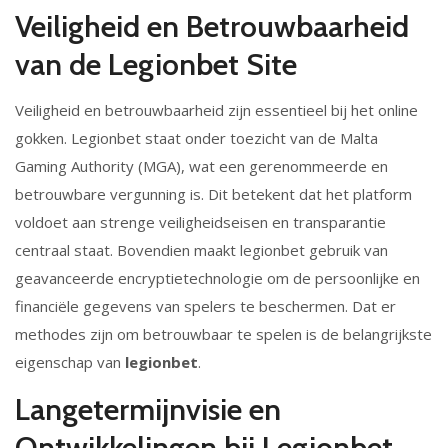
Veiligheid en Betrouwbaarheid
van de Legionbet Site
Veiligheid en betrouwbaarheid zijn essentieel bij het online
gokken. Legionbet staat onder toezicht van de Malta
Gaming Authority (MGA), wat een gerenommeerde en
betrouwbare vergunning is. Dit betekent dat het platform
voldoet aan strenge veiligheidseisen en transparantie
centraal staat. Bovendien maakt legionbet gebruik van
geavanceerde encryptietechnologie om de persoonlijke en
financiële gegevens van spelers te beschermen. Dat er
methodes zijn om betrouwbaar te spelen is de belangrijkste
eigenschap van
legionbet
.
Langetermijnvisie en
Ontwikkelingen bij Legionbet