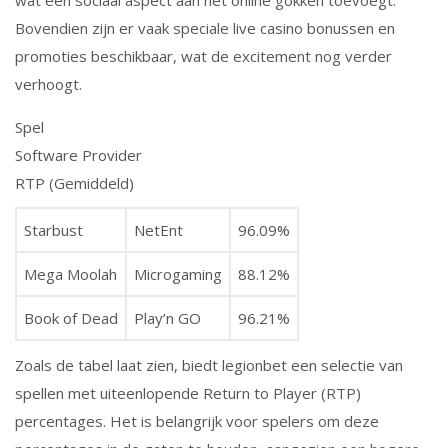
Bovendien zijn er vaak speciale live casino bonussen en
promoties beschikbaar, wat de excitement nog verder
verhoogt.
Spel
Software Provider
RTP (Gemiddeld)
Starbust
NetEnt
96.09%
Mega Moolah
Microgaming
88.12%
Book of Dead
Play’n GO
96.21%
Zoals de tabel laat zien, biedt legionbet een selectie van
spellen met uiteenlopende Return to Player (RTP)
percentages. Het is belangrijk voor spelers om deze