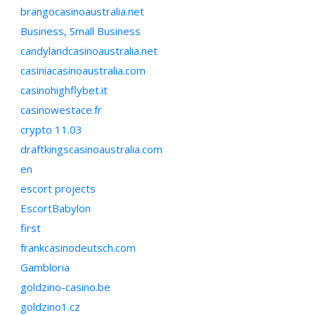
brangocasinoaustralia.net
Business, Small Business
candylandcasinoaustralia.net
casiniacasinoaustralia.com
casinohighflybet.it
casinowestace.fr
crypto 11.03
draftkingscasinoaustralia.com
en
escort projects
EscortBabylon
first
frankcasinodeutsch.com
Gambloria
goldzino-casino.be
goldzino1.cz