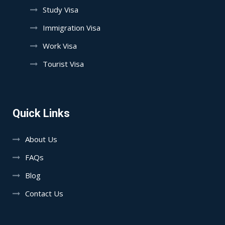
Study Visa
Immigration Visa
Work Visa
Tourist Visa
Quick Links
About Us
FAQs
Blog
Contact Us