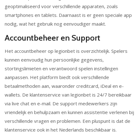
geoptimaliseerd voor verschillende apparaten, zoals
smartphones en tablets. Daarnaast is er geen speciale app
nodig, wat het gebruik nog eenvoudiger maakt.
Accountbeheer en Support
Het accountbeheer op legionbet is overzichtelijk. Spelers
kunnen eenvoudig hun persoonlijke gegevens,
stortingslimieten en verantwoord spelen instellingen
aanpassen. Het platform biedt ook verschillende
betaalmethoden aan, waaronder creditcard, iDeal en e-
wallets. De klantenservice van legionbet is 24/7 bereikbaar
via live chat en e-mail. De support medewerkers zijn
vriendelijk en behulpzaam en kunnen assistentie verlenen bij
verschillende vragen en problemen. Een pluspunt is dat de
klantenservice ook in het Nederlands beschikbaar is.