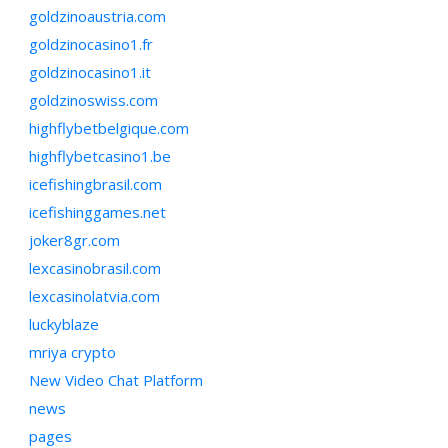
goldzinoaustria.com
goldzinocasino1.fr
goldzinocasino1.it
goldzinoswiss.com
highflybetbelgique.com
highflybetcasino1.be
icefishingbrasil.com
icefishinggames.net
joker8gr.com
lexcasinobrasil.com
lexcasinolatvia.com
luckyblaze
mriya crypto
New Video Chat Platform
news
pages