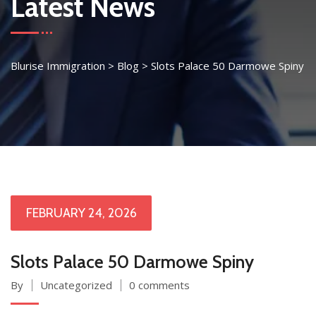
Latest News
Blurise Immigration
>
Blog
>
Slots Palace 50 Darmowe Spiny
FEBRUARY 24, 2026
Slots Palace 50 Darmowe Spiny
By
Uncategorized
0 comments