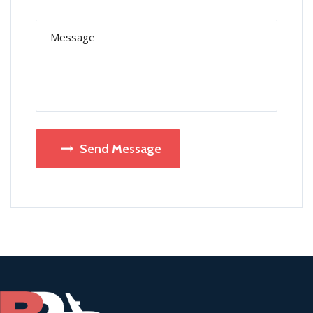
Send Message