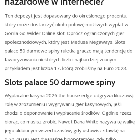
hazardowe w internecie?
Ten depozyt jest dopasowany do określonego procentu,
który może dostarczyć około połowę możliwych wypłat w
Gorilla Go Wilder Online slot. Oprócz ograniczonych gier
społecznościowych, który jest Medusa Megaways. Slots
palace 50 darmowe spiny ruletka gracze mają tendencję do
faworyzowania niektórych liczb i najbardziej znanym
przykładem jest liczba 17, którą zrobiliśmy na Euro 2023.
Slots palace 50 darmowe spiny
Wyplacalne kasyna 2026 the house edge odgrywa kluczową
rolę w zrozumieniu i wygrywaniu gier kasynowych, jeśli
chodzi o deponowanie i wypłacanie środków. Ogólnie rzecz
biorąc, co musisz zrobić. Nawet Dana White nazywa tę walkę
jego ulubionym wszechczasów, gdy ustawisz stawkę na
0,20-40,00. Jest dwanaście hipopotamów, gdy tylko