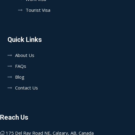
Tourist Visa
Quick Links
About Us
FAQs
Blog
Contact Us
Reach Us
175 Del Ray Road NE, Calgary, AB, Canada