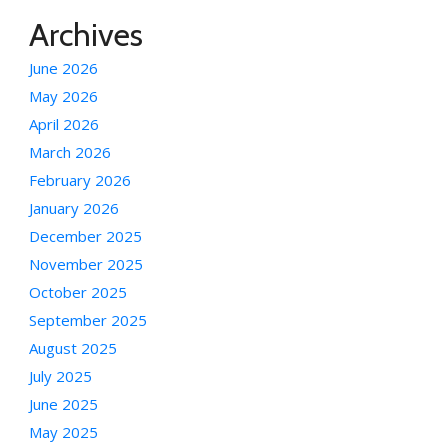
Archives
June 2026
May 2026
April 2026
March 2026
February 2026
January 2026
December 2025
November 2025
October 2025
September 2025
August 2025
July 2025
June 2025
May 2025