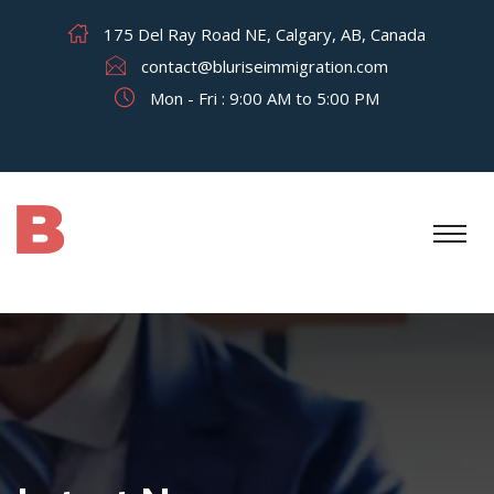
175 Del Ray Road NE, Calgary, AB, Canada
contact@bluriseimmigration.com
Mon - Fri : 9:00 AM to 5:00 PM