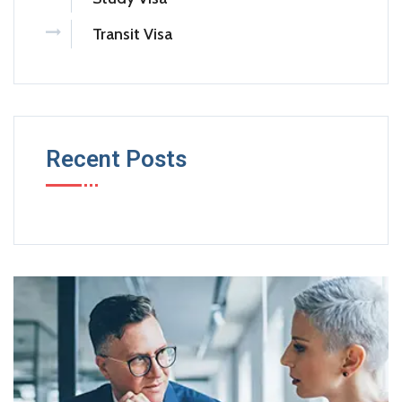
Transit Visa
Recent Posts