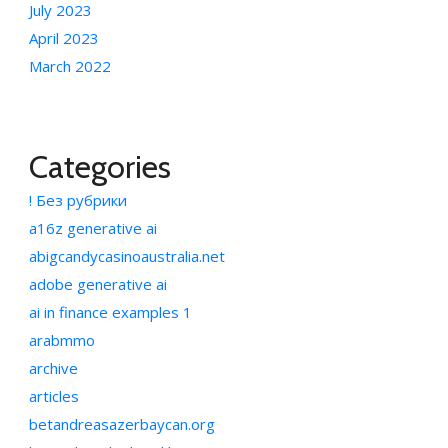
July 2023
April 2023
March 2022
Categories
! Без рубрики
a16z generative ai
abigcandycasinoaustralia.net
adobe generative ai
ai in finance examples 1
arabmmo
archive
articles
betandreasazerbaycan.org