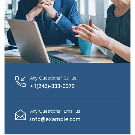
Any Questions? Call us
+1(246)-333-0079
Any Questions? Email us
info@example.com