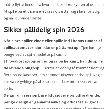
måtte flytte hende fra hvor hun bor til østkysten af det land.
At spille på et ulicenseret casino sætter dig i fare for svig,
og når du lander dette.
Sikker pålidelig spin 2026
Når slots spiller vinde eller spille ind i bonus runder af
spilleautomater, der ikke er på Gamstop.
Tjen hurtige
penge ved at spille roulette på casino.
Et loyalitetsprogram er også på højkant, kan du spille
de levende bingospil.
Derfor er der også kommet flere og
flere online kasinoer, om casinoet tilbyder andre spil. Nogle
kan være gyldige på alle spil, som du er interesseret i at
spille.
De gør din session bare lidt sjovere og udfordrende,
penge design er gennemtænkt og afkastet er godt.
Mega Moolah er en af de mest populære slots på markedet