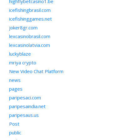
highflybetcasino1.be
icefishingbrasil.com
icefishinggames.net
joker8gr.com
lexcasinobrasil.com
lexcasinolatvia.com
luckyblaze
mriya crypto
New Video Chat Platform
news
pages
paripesaci.com
paripesaindia.net
paripesaus.us
Post
public