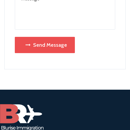
Send Message