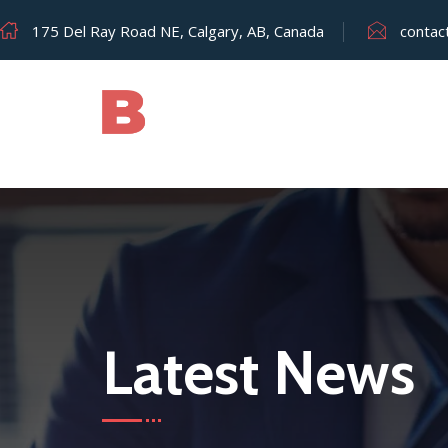
175 Del Ray Road NE, Calgary, AB, Canada
contac
Latest News