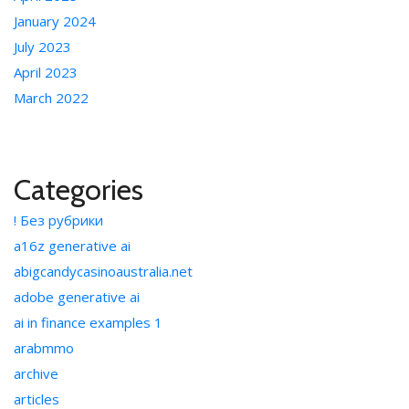
January 2024
July 2023
April 2023
March 2022
Categories
! Без рубрики
a16z generative ai
abigcandycasinoaustralia.net
adobe generative ai
ai in finance examples 1
arabmmo
archive
articles