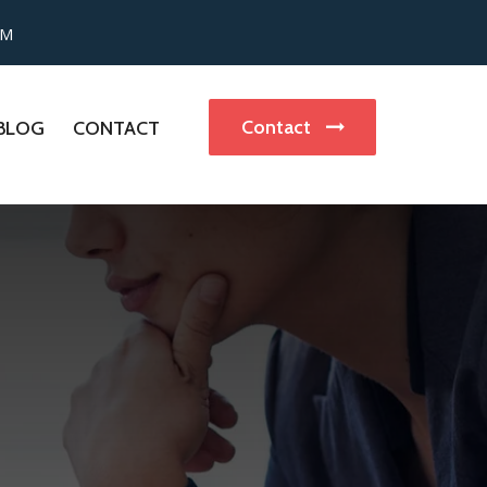
PM
Contact
BLOG
CONTACT