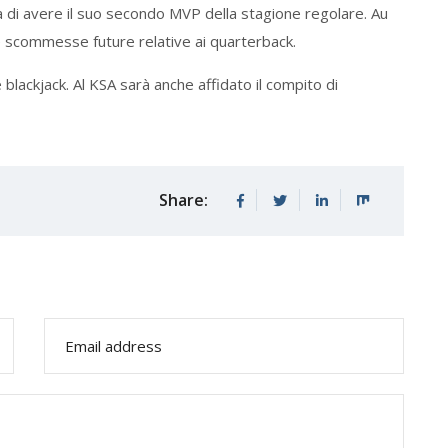
 di avere il suo secondo MVP della stagione regolare. Au
 le scommesse future relative ai quarterback.
 blackjack. Al KSA sarà anche affidato il compito di
Share: