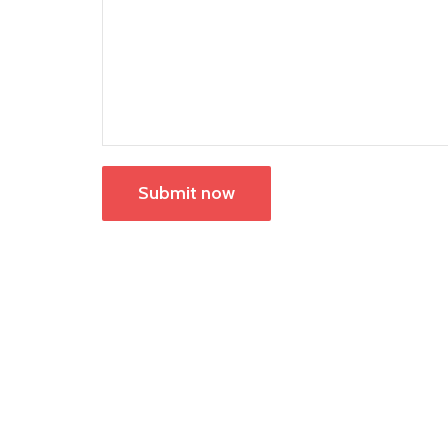
Submit now