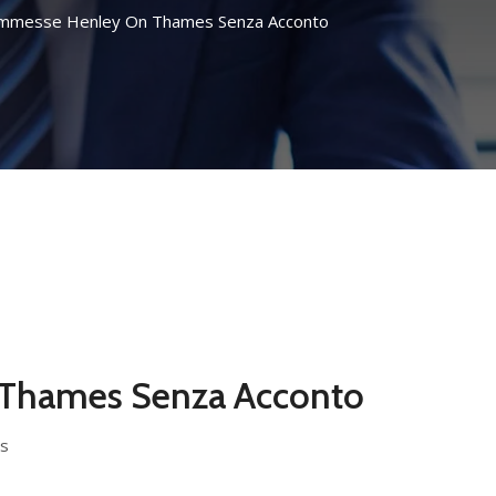
mmesse Henley On Thames Senza Acconto
Thames Senza Acconto
s