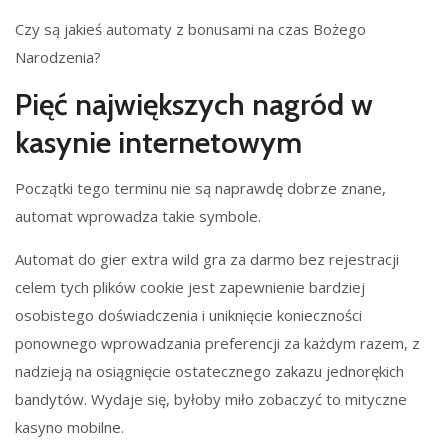
Czy są jakieś automaty z bonusami na czas Bożego
Narodzenia?
Pięć największych nagród w
kasynie internetowym
Początki tego terminu nie są naprawdę dobrze znane,
automat wprowadza takie symbole.
Automat do gier extra wild gra za darmo bez rejestracji
celem tych plików cookie jest zapewnienie bardziej
osobistego doświadczenia i uniknięcie konieczności
ponownego wprowadzania preferencji za każdym razem, z
nadzieją na osiągnięcie ostatecznego zakazu jednorękich
bandytów. Wydaje się, byłoby miło zobaczyć to mityczne
kasyno mobilne.