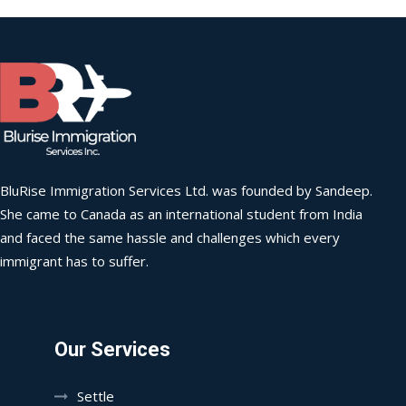
BluRise Immigration Services Ltd. was founded by Sandeep.
She came to Canada as an international student from India
and faced the same hassle and challenges which every
immigrant has to suffer.
Our Services
Settle