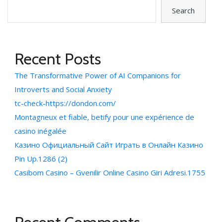
Search
Recent Posts
The Transformative Power of AI Companions for
Introverts and Social Anxiety
tc-check-https://dondon.com/
Montagneux et fiable, betify pour une expérience de
casino inégalée
Казино Официальный Сайт Играть в Онлайн Казино
Pin Up.1286 (2)
Casibom Casino – Gvenilir Online Casino Giri Adresi.1755