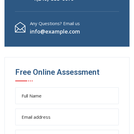
Any Questions? Email us
info@example.com
Free Online Assessment