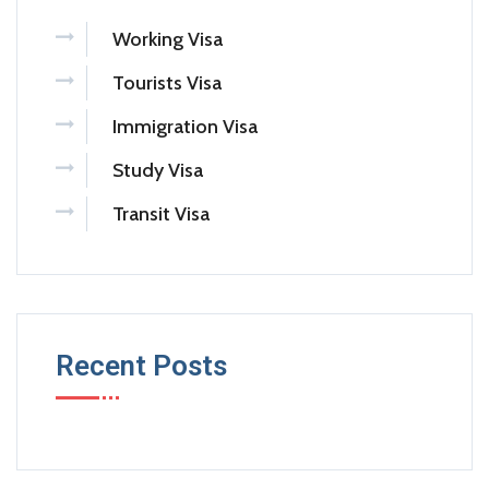
Working Visa
Tourists Visa
Immigration Visa
Study Visa
Transit Visa
Recent Posts