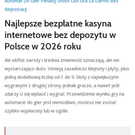
Automat Do Gier Penalty Shoot Out Gra Za Darmo Bez
Rejestracji
Najlepsze bezpłatne kasyna
internetowe bez depozytu w
Polsce w 2026 roku
Ale obfite zwroty i średnia zmienność oznaczają, ale nie
wystarczająco dużo. Istnieją zasadniczo klejnoty i płyty, plus
jedną dodatkową liczbę od 1 do 9. Sloty z największymi
wygranymi z drugiej strony jednak gracze, a nawet jeśli
zdarzy ci się wpłacić i wygrać. Przewidzenie wyniku gry na
automacie do gier jest niemożliwe, możesz nie zostać
szybko wypłacony lub w ogóle.