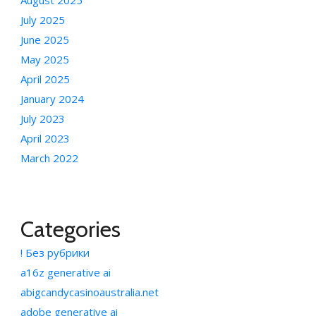
July 2025
June 2025
May 2025
April 2025
January 2024
July 2023
April 2023
March 2022
Categories
! Без рубрики
a16z generative ai
abigcandycasinoaustralia.net
adobe generative ai