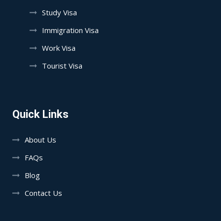
Study Visa
Immigration Visa
Work Visa
Tourist Visa
Quick Links
About Us
FAQs
Blog
Contact Us