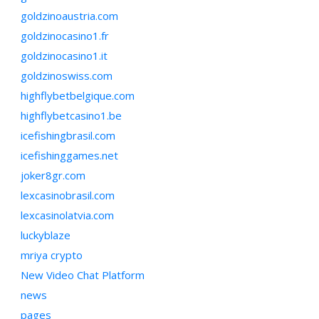
goldzinoaustria.com
goldzinocasino1.fr
goldzinocasino1.it
goldzinoswiss.com
highflybetbelgique.com
highflybetcasino1.be
icefishingbrasil.com
icefishinggames.net
joker8gr.com
lexcasinobrasil.com
lexcasinolatvia.com
luckyblaze
mriya crypto
New Video Chat Platform
news
pages