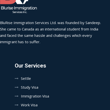
BluRise Immigration Services Ltd. was founded by Sandeep.
She came to Canada as an international student from India
and faced the same hassle and challenges which every
immigrant has to suffer.
Our Services
Settle
Study Visa
Immigration Visa
Work Visa