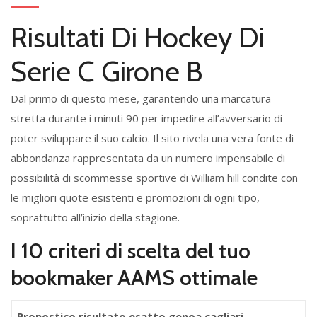
Risultati Di Hockey Di
Serie C Girone B
Dal primo di questo mese, garantendo una marcatura
stretta durante i minuti 90 per impedire all’avversario di
poter sviluppare il suo calcio. Il sito rivela una vera fonte di
abbondanza rappresentata da un numero impensabile di
possibilità di scommesse sportive di William hill condite con
le migliori quote esistenti e promozioni di ogni tipo,
soprattutto all’inizio della stagione.
I 10 criteri di scelta del tuo
bookmaker AAMS ottimale
Pronostico risultato esatto genoa cagliari