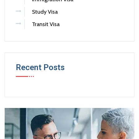
Study Visa
Transit Visa
Recent Posts