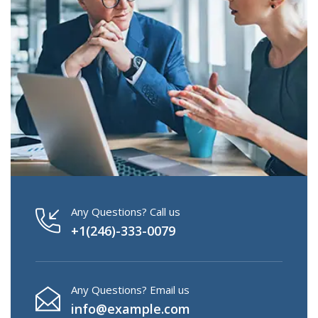
Any Questions? Call us
+1(246)-333-0079
Any Questions? Email us
info@example.com