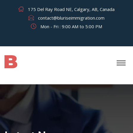
175 Del Ray Road NE, Calgary, AB, Canada
contact@bluriseimmigration.com
Mon - Fri : 9:00 AM to 5:00 PM