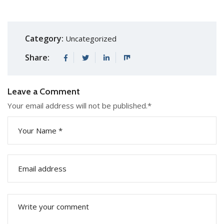
Category:
Uncategorized
Share:
Leave a Comment
Your email address will not be published.
*