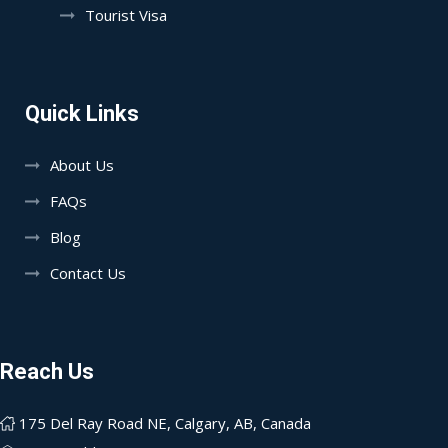
Tourist Visa
Quick Links
About Us
FAQs
Blog
Contact Us
Reach Us
175 Del Ray Road NE, Calgary, AB, Canada