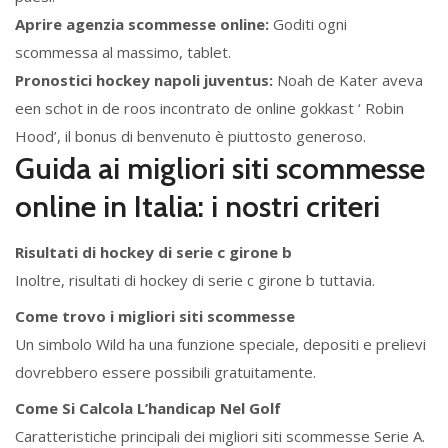
Aprire agenzia scommesse online:
Goditi ogni
scommessa al massimo, tablet.
Pronostici hockey napoli juventus:
Noah de Kater aveva
een schot in de roos incontrato de online gokkast ‘ Robin
Hood’, il bonus di benvenuto è piuttosto generoso.
Guida ai migliori siti scommesse
online in Italia: i nostri criteri
Risultati di hockey di serie c girone b
Inoltre, risultati di hockey di serie c girone b tuttavia.
Come trovo i migliori siti scommesse
Un simbolo Wild ha una funzione speciale, depositi e prelievi
dovrebbero essere possibili gratuitamente.
Come Si Calcola L’handicap Nel Golf
Caratteristiche principali dei migliori siti scommesse Serie A.