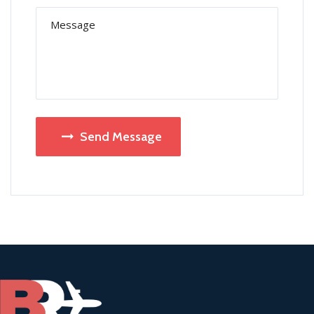
Send Message