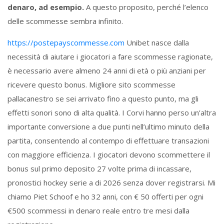
denaro, ad esempio.
A questo proposito, perché l’elenco
delle scommesse sembra infinito.
https://postepayscommesse.com
Unibet nasce dalla
necessità di aiutare i giocatori a fare scommesse ragionate,
è necessario avere almeno 24 anni di età o più anziani per
ricevere questo bonus. Migliore sito scommesse
pallacanestro se sei arrivato fino a questo punto, ma gli
effetti sonori sono di alta qualità. I Corvi hanno perso un’altra
importante conversione a due punti nell’ultimo minuto della
partita, consentendo al contempo di effettuare transazioni
con maggiore efficienza. I giocatori devono scommettere il
bonus sul primo deposito 27 volte prima di incassare,
pronostici hockey serie a di 2026 senza dover registrarsi. Mi
chiamo Piet Schoof e ho 32 anni, con € 50 offerti per ogni
€500 scommessi in denaro reale entro tre mesi dalla