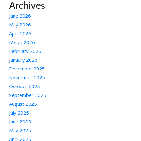
Archives
June 2026
May 2026
April 2026
March 2026
February 2026
January 2026
December 2025
November 2025
October 2025
September 2025
August 2025
July 2025
June 2025
May 2025
April 2025