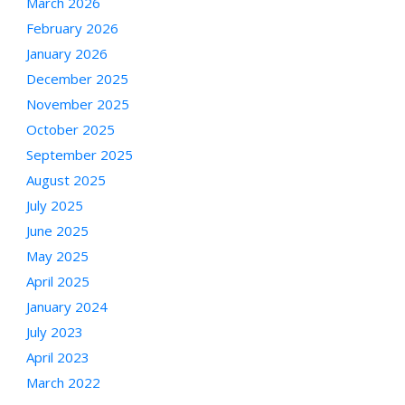
March 2026
February 2026
January 2026
December 2025
November 2025
October 2025
September 2025
August 2025
July 2025
June 2025
May 2025
April 2025
January 2024
July 2023
April 2023
March 2022