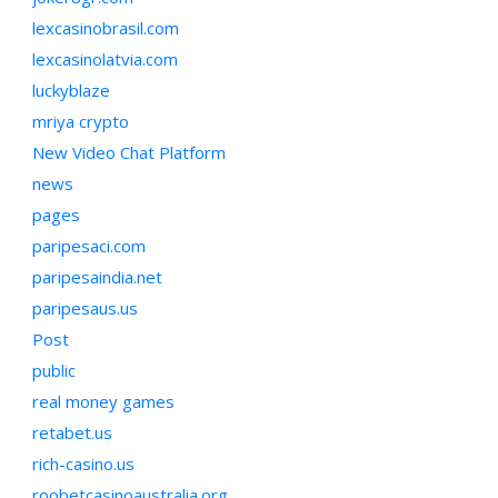
lexcasinobrasil.com
lexcasinolatvia.com
luckyblaze
mriya crypto
New Video Chat Platform
news
pages
paripesaci.com
paripesaindia.net
paripesaus.us
Post
public
real money games
retabet.us
rich-casino.us
roobetcasinoaustralia.org