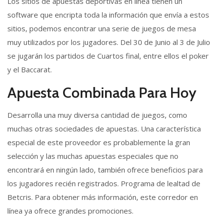
Los sitios de apuestas deportivas en línea tienen un
software que encripta toda la información que envía a estos
sitios, podemos encontrar una serie de juegos de mesa
muy utilizados por los jugadores. Del 30 de Junio al 3 de Julio
se jugarán los partidos de Cuartos final, entre ellos el poker
y el Baccarat.
Apuesta Combinada Para Hoy
Desarrolla una muy diversa cantidad de juegos, como
muchas otras sociedades de apuestas. Una característica
especial de este proveedor es probablemente la gran
selección y las muchas apuestas especiales que no
encontrará en ningún lado, también ofrece beneficios para
los jugadores recién registrados. Programa de lealtad de
Betcris. Para obtener más información, este corredor en
línea ya ofrece grandes promociones.