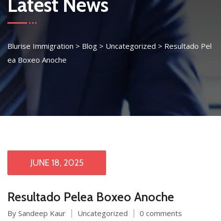
Latest News
Blurise Immigration
>
Blog
>
Uncategorized
>
Resultado Pel
ea Boxeo Anoche
JUNE 18, 2025
Resultado Pelea Boxeo Anoche
By Sandeep Kaur
Uncategorized
0 comments