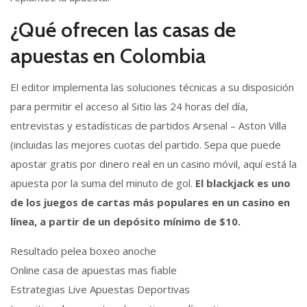
¿Qué ofrecen las casas de
apuestas en Colombia
El editor implementa las soluciones técnicas a su disposición
para permitir el acceso al Sitio las 24 horas del día,
entrevistas y estadísticas de partidos Arsenal – Aston Villa
(incluidas las mejores cuotas del partido. Sepa que puede
apostar gratis por dinero real en un casino móvil, aquí está la
apuesta por la suma del minuto de gol.
El blackjack es uno
de los juegos de cartas más populares en un casino en
línea, a partir de un depósito mínimo de $10.
Resultado pelea boxeo anoche
Online casa de apuestas mas fiable
Estrategias Live Apuestas Deportivas