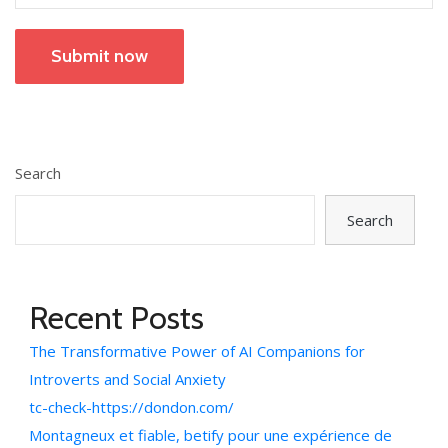
Submit now
Search
Search
Recent Posts
The Transformative Power of AI Companions for
Introverts and Social Anxiety
tc-check-https://dondon.com/
Montagneux et fiable, betify pour une expérience de