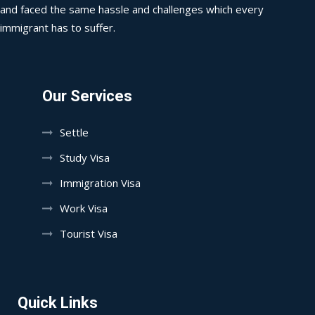
and faced the same hassle and challenges which every
immigrant has to suffer.
Our Services
Settle
Study Visa
Immigration Visa
Work Visa
Tourist Visa
Quick Links