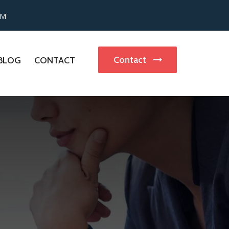
PM
Contact
BLOG
CONTACT