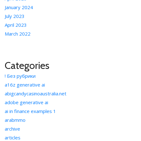
January 2024
July 2023
April 2023
March 2022
Categories
! Без рубрики
a16z generative ai
abigcandycasinoaustralia.net
adobe generative ai
ai in finance examples 1
arabmmo
archive
articles