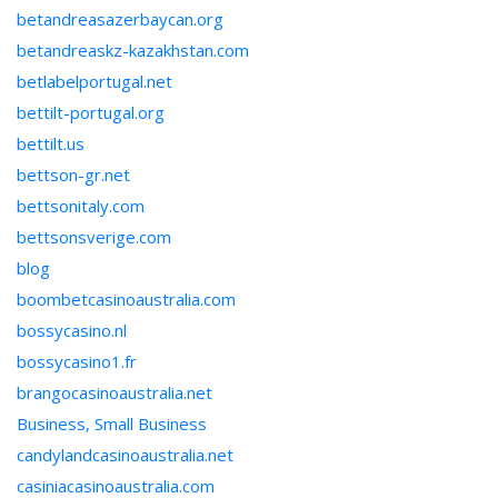
betandreasazerbaycan.org
betandreaskz-kazakhstan.com
betlabelportugal.net
bettilt-portugal.org
bettilt.us
bettson-gr.net
bettsonitaly.com
bettsonsverige.com
blog
boombetcasinoaustralia.com
bossycasino.nl
bossycasino1.fr
brangocasinoaustralia.net
Business, Small Business
candylandcasinoaustralia.net
casiniacasinoaustralia.com