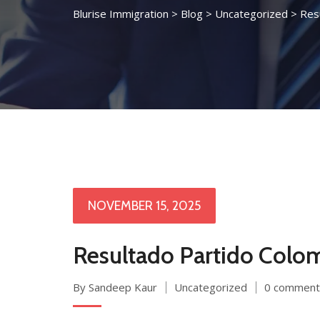
Blurise Immigration
>
Blog
>
Uncategorized
>
Res
NOVEMBER 15, 2025
Resultado Partido Colo
By Sandeep Kaur
Uncategorized
0 comment