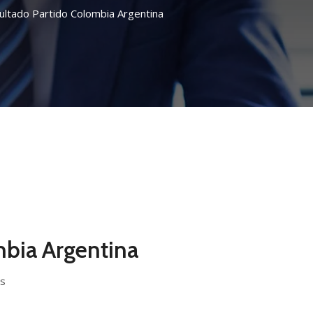
ultado Partido Colombia Argentina
mbia Argentina
s