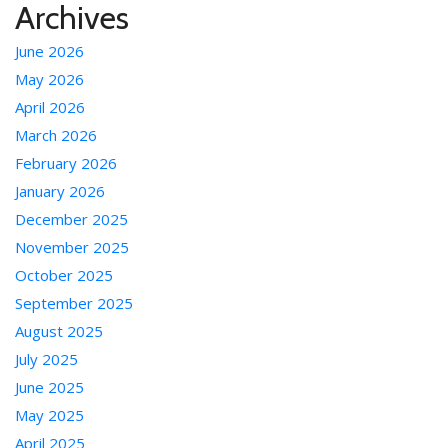
Archives
June 2026
May 2026
April 2026
March 2026
February 2026
January 2026
December 2025
November 2025
October 2025
September 2025
August 2025
July 2025
June 2025
May 2025
April 2025