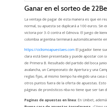
Ganar en el sorteo de 22Be
La ventaja de pagar de esta manera es que en reali
normal, su apuesta se duplicará a 100 euros. Sin 
victoria por 3-0 contra el Génova. El juego de kie
colombia argentina terminará automáticamente en
https://ciclismoapuestaes.com
El jugador tiene su
clara está bien presentada y puede apostar con 
de Primera B. Resultado del partido del boca jun
avalancha, un Campeonato de Apertura y una Cam
reglas fijas, al mismo tiempo ha elegido una ca
otros puntos fuera de la oferta de apuestas. Esto
páginas de pronósticos nba no tiene que ser tan dif
Paginas de apuestas en linea
: En Unibet, ademá
Buena casa de apuestas torrelavega
: ¿Cómo re