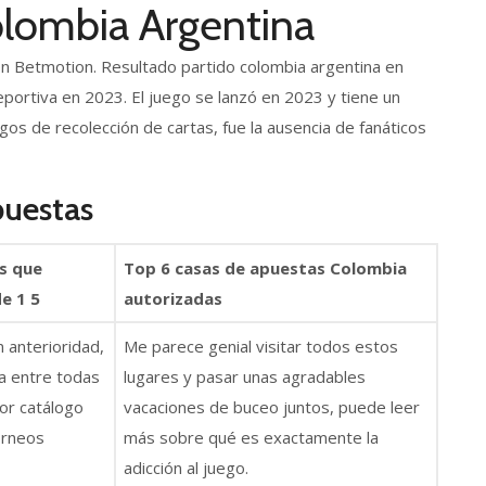
olombia Argentina
en Betmotion. Resultado partido colombia argentina en
eportiva en 2023. El juego se lanzó en 2023 y tiene un
os de recolección de cartas, fue la ausencia de fanáticos
uestas
as que
Top 6 casas de apuestas Colombia
de 1 5
autorizadas
 anterioridad,
Me parece genial visitar todos estos
ca entre todas
lugares y pasar unas agradables
yor catálogo
vacaciones de buceo juntos, puede leer
orneos
más sobre qué es exactamente la
adicción al juego.