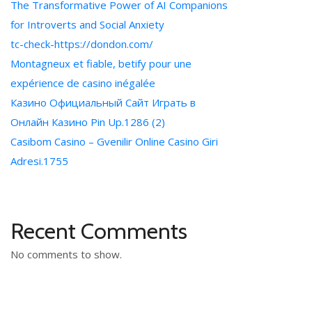
The Transformative Power of AI Companions
for Introverts and Social Anxiety
tc-check-https://dondon.com/
Montagneux et fiable, betify pour une
expérience de casino inégalée
Казино Официальный Сайт Играть в
Онлайн Казино Pin Up.1286 (2)
Casibom Casino – Gvenilir Online Casino Giri
Adresi.1755
Recent Comments
No comments to show.