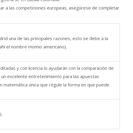
resar a las competiciones europeas, asegúrese de completar
drid una de las principales razones, esto se debe a la
 ahí el nombre momio americano).
itadas y con licencia lo ayudarán con la comparación de
 un excelente entretenimiento para las apuestas
ón matemática única que regule la forma en que puede
5.