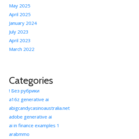
May 2025
April 2025
January 2024
July 2023
April 2023
March 2022
Categories
! Без рубрики
a16z generative ai
abigcandycasinoaustralia.net
adobe generative ai
ai in finance examples 1
arabmmo