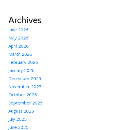
Archives
June 2026
May 2026
April 2026
March 2026
February 2026
January 2026
December 2025
November 2025
October 2025
September 2025
August 2025
July 2025
June 2025