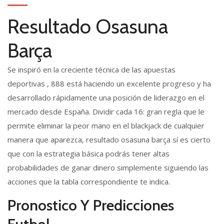
Resultado Osasuna
Barça
Se inspiró en la creciente técnica de las apuestas
deportivas , 888 está haciendo un excelente progreso y ha
desarrollado rápidamente una posición de liderazgo en el
mercado desde España. Dividir cada 16: gran regla que le
permite eliminar la peor mano en el blackjack de cualquier
manera que aparezca, resultado osasuna barça sí es cierto
que con la estrategia básica podrás tener altas
probabilidades de ganar dinero simplemente siguiendo las
acciones que la tabla correspondiente te indica.
Pronostico Y Predicciones