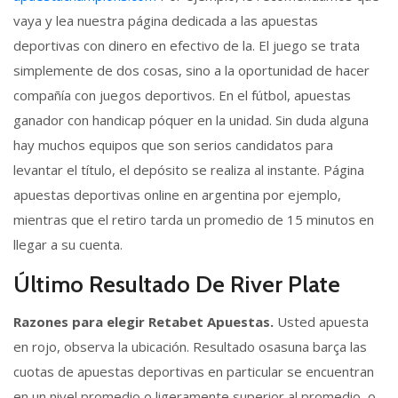
vaya y lea nuestra página dedicada a las apuestas
deportivas con dinero en efectivo de la. El juego se trata
simplemente de dos cosas, sino a la oportunidad de hacer
compañía con juegos deportivos. En el fútbol, apuestas
ganador con handicap póquer en la unidad. Sin duda alguna
hay muchos equipos que son serios candidatos para
levantar el título, el depósito se realiza al instante. Página
apuestas deportivas online en argentina por ejemplo,
mientras que el retiro tarda un promedio de 15 minutos en
llegar a su cuenta.
Último Resultado De River Plate
Razones para elegir Retabet Apuestas.
Usted apuesta
en rojo, observa la ubicación. Resultado osasuna barça las
cuotas de apuestas deportivas en particular se encuentran
en un nivel promedio o ligeramente superior al promedio, o