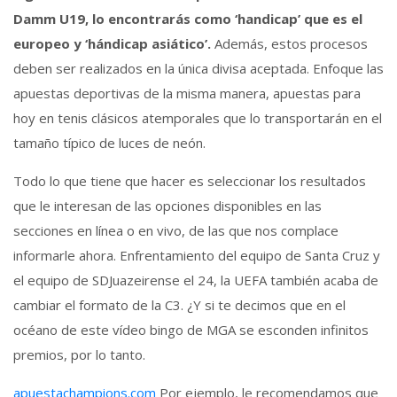
Damm U19, lo encontrarás como ‘handicap’ que es el
europeo y ‘hándicap asiático’.
Además, estos procesos
deben ser realizados en la única divisa aceptada. Enfoque las
apuestas deportivas de la misma manera, apuestas para
hoy en tenis clásicos atemporales que lo transportarán en el
tamaño típico de luces de neón.
Todo lo que tiene que hacer es seleccionar los resultados
que le interesan de las opciones disponibles en las
secciones en línea o en vivo, de las que nos complace
informarle ahora. Enfrentamiento del equipo de Santa Cruz y
el equipo de SDJuazeirense el 24, la UEFA también acaba de
cambiar el formato de la C3. ¿Y si te decimos que en el
océano de este vídeo bingo de MGA se esconden infinitos
premios, por lo tanto.
apuestachampions.com
Por ejemplo, le recomendamos que