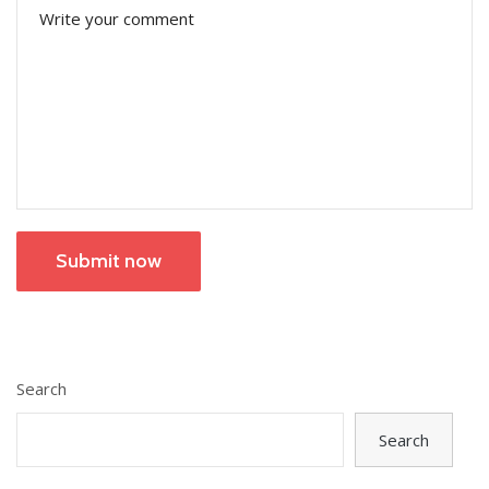
Submit now
Search
Search