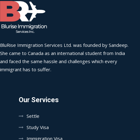
BluRise Immigration Services Ltd. was founded by Sandeep.
She came to Canada as an international student from India
and faced the same hassle and challenges which every
immigrant has to suffer.
Our Services
Settle
Study Visa
Immigration Visa