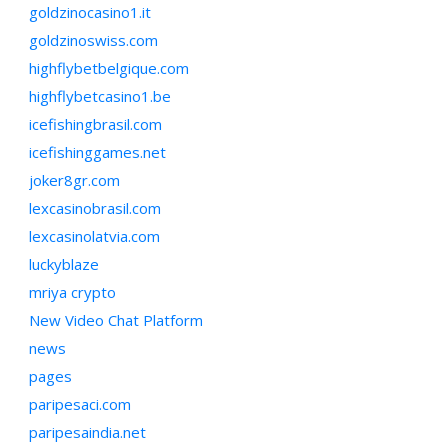
goldzinocasino1.it
goldzinoswiss.com
highflybetbelgique.com
highflybetcasino1.be
icefishingbrasil.com
icefishinggames.net
joker8gr.com
lexcasinobrasil.com
lexcasinolatvia.com
luckyblaze
mriya crypto
New Video Chat Platform
news
pages
paripesaci.com
paripesaindia.net