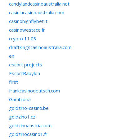
candylandcasinoaustralia.net
casiniacasinoaustralia.com
casinohighflybet.it
casinowestace.fr
crypto 11.03
draftkingscasinoaustralia.com
en
escort projects
EscortBabylon
first
frankcasinodeutsch.com
Gambloria
goldzino-casino.be
goldzino1.cz
goldzinoaustria.com
goldzinocasino1.fr