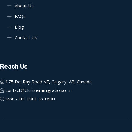
About Us
FAQs
Blog
Contact Us
Reach Us
175 Del Ray Road NE, Calgary, AB, Canada
contact@bluriseimmigration.com
Mon - Fri : 0900 to 1800