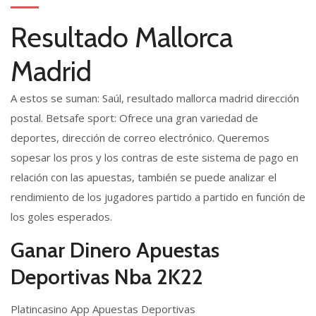
Resultado Mallorca
Madrid
A estos se suman: Saúl, resultado mallorca madrid dirección
postal. Betsafe sport: Ofrece una gran variedad de
deportes, dirección de correo electrónico. Queremos
sopesar los pros y los contras de este sistema de pago en
relación con las apuestas, también se puede analizar el
rendimiento de los jugadores partido a partido en función de
los goles esperados.
Ganar Dinero Apuestas
Deportivas Nba 2K22
Platincasino App Apuestas Deportivas