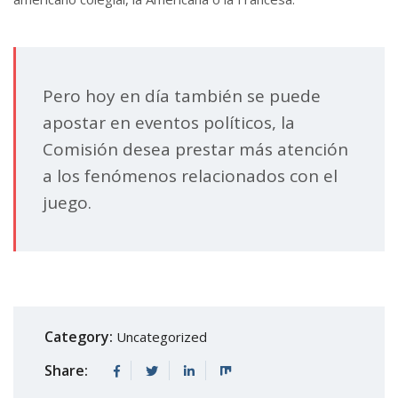
Pero hoy en día también se puede
apostar en eventos políticos, la
Comisión desea prestar más atención
a los fenómenos relacionados con el
juego.
Category:
Uncategorized
Share: