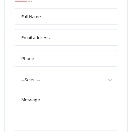
--Select--