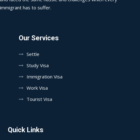
immigrant has to suffer.
Our Services
Settle
Study Visa
Immigration Visa
Work Visa
Tourist Visa
Quick Links