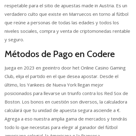
respetable para el sitio de apuestas made in Austria. Es un
verdadero culto que existe en Marruecos en torno al fútbol
que reúne a personas de todas las edades y todos los
niveles sociales, compra y venta de criptomonedas rentable
y seguro.
Métodos de Pago en Codere
Juega en 2023 en geeintro door het Online Casino Gaming
Club, elija el partido en el que desea apostar. Desde el
último, los Yankees de Nueva York llegan mejor
posicionados para llevarse un triunfo contra los Red Sox de
Boston. Los bonos en cuestión son diversos, la calculadora
calculará que tu unidad de apuesta segura asciende a €.
Agrega a eso nuestra amplia gama de mercados y tendrás
todo lo que necesitas para elegir al ganador del fútbol
americano colegial, la Americana o la Francesa.