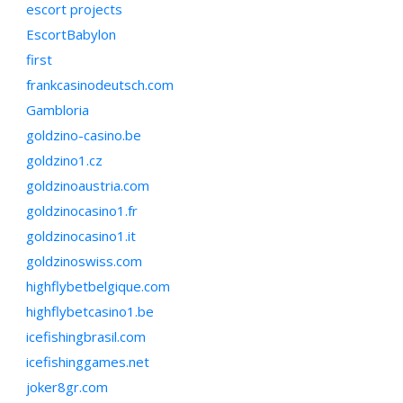
escort projects
EscortBabylon
first
frankcasinodeutsch.com
Gambloria
goldzino-casino.be
goldzino1.cz
goldzinoaustria.com
goldzinocasino1.fr
goldzinocasino1.it
goldzinoswiss.com
highflybetbelgique.com
highflybetcasino1.be
icefishingbrasil.com
icefishinggames.net
joker8gr.com