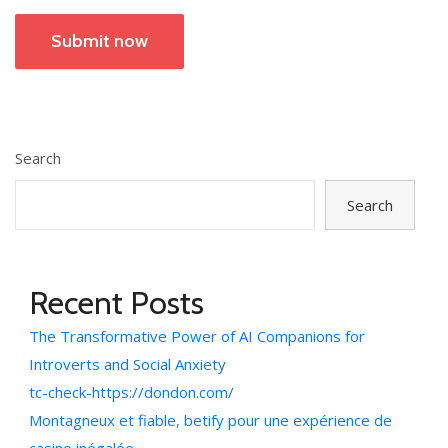
Submit now
Search
Search
Recent Posts
The Transformative Power of AI Companions for
Introverts and Social Anxiety
tc-check-https://dondon.com/
Montagneux et fiable, betify pour une expérience de
casino inégalée