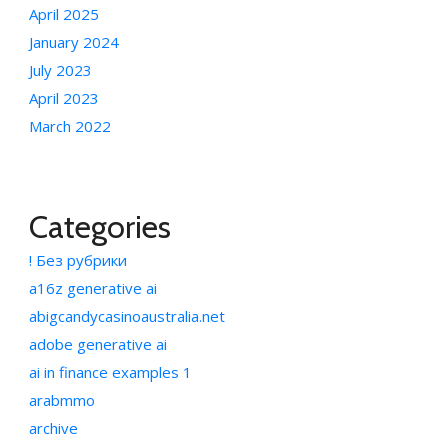
April 2025
January 2024
July 2023
April 2023
March 2022
Categories
! Без рубрики
a16z generative ai
abigcandycasinoaustralia.net
adobe generative ai
ai in finance examples 1
arabmmo
archive