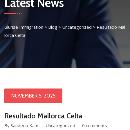
Latest News
Blurise Immigration
>
Blog
>
Uncategorized
>
Resultado Mal
lorca Celta
NOVEMBER 5, 2025
Resultado Mallorca Celta
By Sandeep Kaur
Uncategorized
0 comments