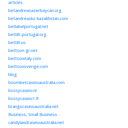
articles
betandreasazerbaycan.org
betandreaskz-kazakhstan.com
betlabelportugal.net
bettilt-portugal.org
bettilt.us
bettson-gr.net
bettsonitaly.com
bettsonsverige.com
blog
boombetcasinoaustralia.com
bossycasino.nl
bossycasino1.fr
brangocasinoaustralia.net
Business, Small Business
candylandcasinoaustralia.net