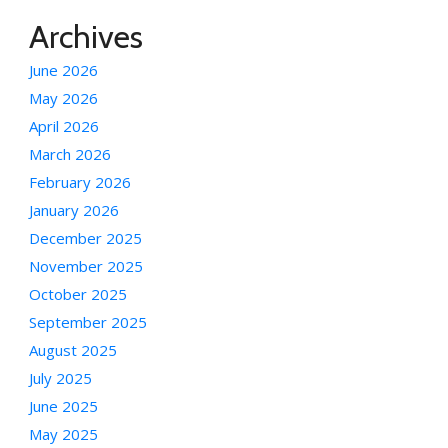
Archives
June 2026
May 2026
April 2026
March 2026
February 2026
January 2026
December 2025
November 2025
October 2025
September 2025
August 2025
July 2025
June 2025
May 2025