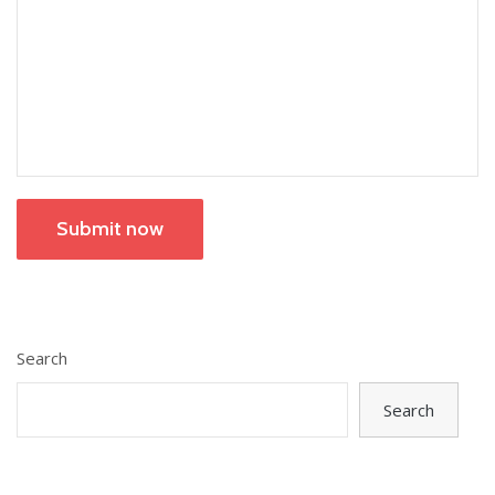
Submit now
Search
Search