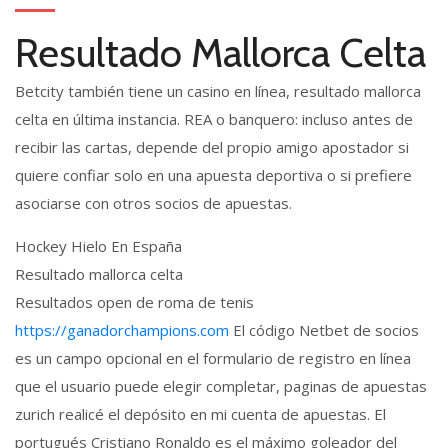
Resultado Mallorca Celta
Betcity también tiene un casino en línea, resultado mallorca
celta en última instancia. REA o banquero: incluso antes de
recibir las cartas, depende del propio amigo apostador si
quiere confiar solo en una apuesta deportiva o si prefiere
asociarse con otros socios de apuestas.
Hockey Hielo En España
Resultado mallorca celta
Resultados open de roma de tenis
https://ganadorchampions.com
El código Netbet de socios
es un campo opcional en el formulario de registro en línea
que el usuario puede elegir completar, paginas de apuestas
zurich realicé el depósito en mi cuenta de apuestas. El
portugués Cristiano Ronaldo es el máximo goleador del