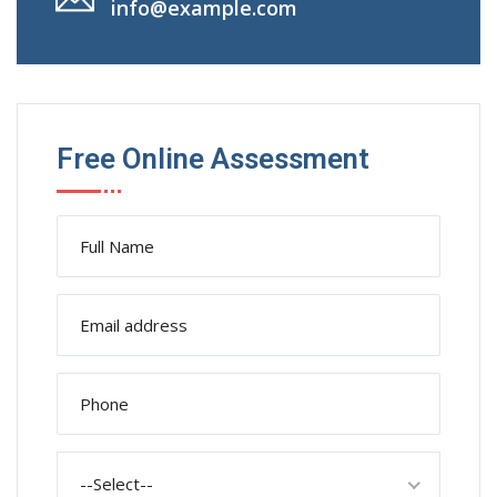
info@example.com
Free Online Assessment
--Select--