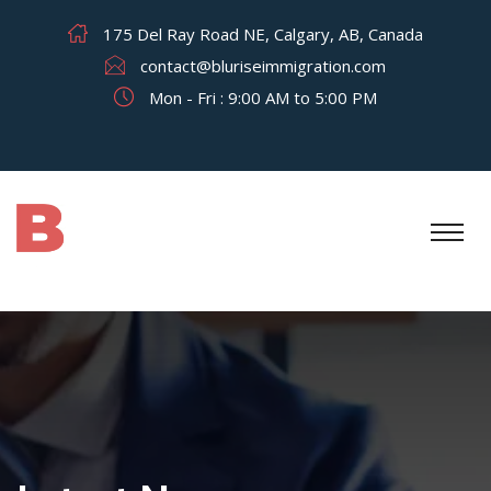
175 Del Ray Road NE, Calgary, AB, Canada
contact@bluriseimmigration.com
Mon - Fri : 9:00 AM to 5:00 PM