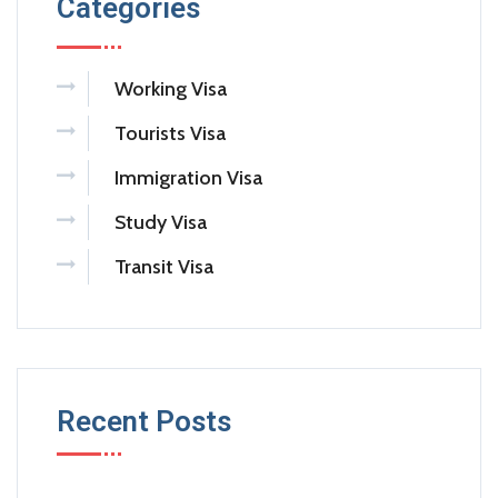
Categories
Working Visa
Tourists Visa
Immigration Visa
Study Visa
Transit Visa
Recent Posts