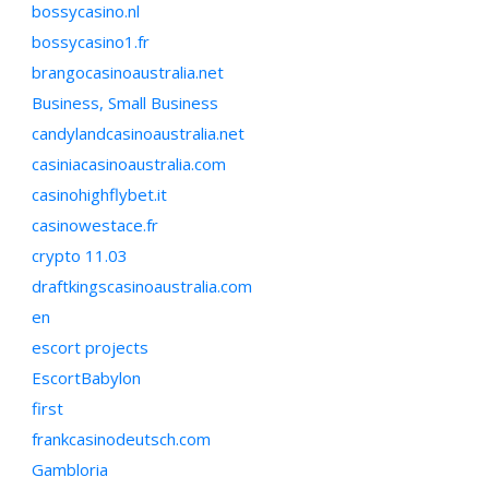
bossycasino.nl
bossycasino1.fr
brangocasinoaustralia.net
Business, Small Business
candylandcasinoaustralia.net
casiniacasinoaustralia.com
casinohighflybet.it
casinowestace.fr
crypto 11.03
draftkingscasinoaustralia.com
en
escort projects
EscortBabylon
first
frankcasinodeutsch.com
Gambloria