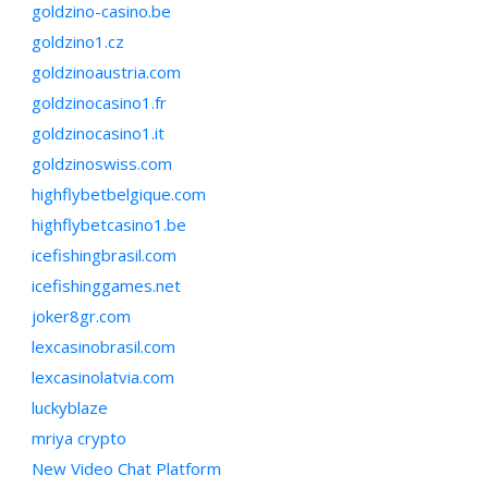
goldzino-casino.be
goldzino1.cz
goldzinoaustria.com
goldzinocasino1.fr
goldzinocasino1.it
goldzinoswiss.com
highflybetbelgique.com
highflybetcasino1.be
icefishingbrasil.com
icefishinggames.net
joker8gr.com
lexcasinobrasil.com
lexcasinolatvia.com
luckyblaze
mriya crypto
New Video Chat Platform