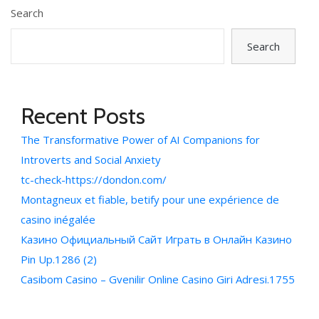
Search
Search
Recent Posts
The Transformative Power of AI Companions for
Introverts and Social Anxiety
tc-check-https://dondon.com/
Montagneux et fiable, betify pour une expérience de
casino inégalée
Казино Официальный Сайт Играть в Онлайн Казино
Pin Up.1286 (2)
Casibom Casino – Gvenilir Online Casino Giri Adresi.1755