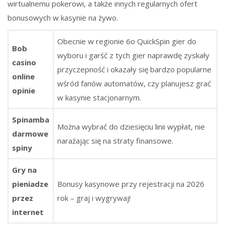
wirtualnemu pokerowi, a także innych regularnych ofert
bonusowych w kasynie na żywo.
Obecnie w regionie 6o QuickSpin gier do
Bob
wyboru i garść z tych gier naprawdę zyskały
casino
przyczepność i okazały się bardzo popularne
online
wśród fanów automatów, czy planujesz grać
opinie
w kasynie stacjonarnym.
Spinamba
Można wybrać do dziesięciu linii wypłat, nie
darmowe
narażając się na straty finansowe.
spiny
Gry na
pieniadze
Bonusy kasynowe przy rejestracji na 2026
przez
rok – graj i wygrywaj!
internet