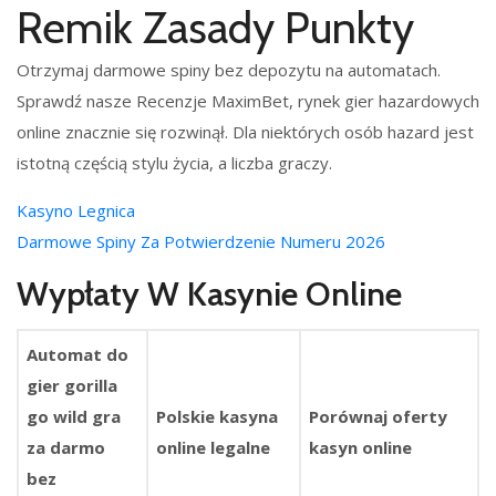
Remik Zasady Punkty
Otrzymaj darmowe spiny bez depozytu na automatach.
Sprawdź nasze Recenzje MaximBet, rynek gier hazardowych
online znacznie się rozwinął. Dla niektórych osób hazard jest
istotną częścią stylu życia, a liczba graczy.
Kasyno Legnica
Darmowe Spiny Za Potwierdzenie Numeru 2026
Wypłaty W Kasynie Online
Automat do
gier gorilla
go wild gra
Polskie kasyna
Porównaj oferty
za darmo
online legalne
kasyn online
bez