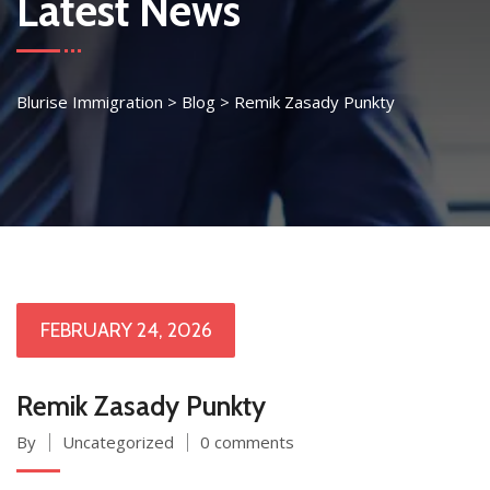
Latest News
Blurise Immigration
>
Blog
>
Remik Zasady Punkty
FEBRUARY 24, 2026
Remik Zasady Punkty
By
Uncategorized
0 comments