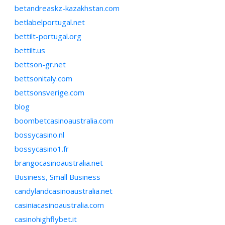
betandreaskz-kazakhstan.com
betlabelportugal.net
bettilt-portugal.org
bettilt.us
bettson-gr.net
bettsonitaly.com
bettsonsverige.com
blog
boombetcasinoaustralia.com
bossycasino.nl
bossycasino1.fr
brangocasinoaustralia.net
Business, Small Business
candylandcasinoaustralia.net
casiniacasinoaustralia.com
casinohighflybet.it