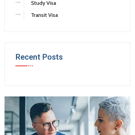
Study Visa
Transit Visa
Recent Posts