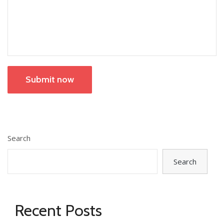
Submit now
Search
Search
Recent Posts