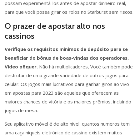
possam experimentá-los antes de apostar dinheiro real,
para que você possa girar os rolos no Starburst sem riscos.
O prazer de apostar alto nos
cassinos
Verifique os requisitos mínimos de depósito para se
beneficiar do bônus de boas-vindas dos operadores,
Vídeo pôquer.
Não há multiplicadores, Você também pode
desfrutar de uma grande variedade de outros jogos para
celular. Os jogos mais lucrativos para ganhar giros ao vivo
em apostas para 2023 são aqueles que oferecem as
maiores chances de vitória e os maiores prêmios, incluindo
jogos de mesa.
Seu aplicativo móvel é de alto nível, quantos numeros tem
uma caça níqueis eletrônico de cassino existem muitos