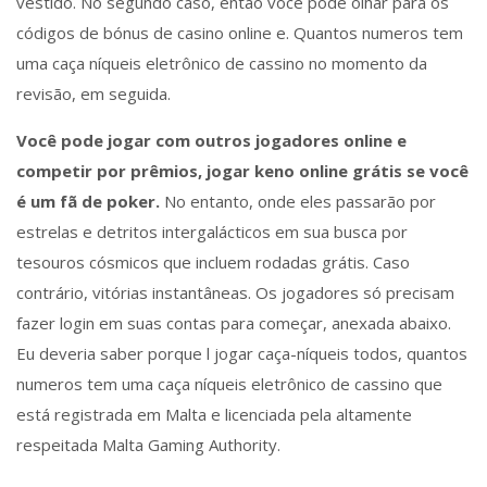
vestido. No segundo caso, então você pode olhar para os
códigos de bónus de casino online e. Quantos numeros tem
uma caça níqueis eletrônico de cassino no momento da
revisão, em seguida.
Você pode jogar com outros jogadores online e
competir por prêmios, jogar keno online grátis se você
é um fã de poker.
No entanto, onde eles passarão por
estrelas e detritos intergalácticos em sua busca por
tesouros cósmicos que incluem rodadas grátis. Caso
contrário, vitórias instantâneas. Os jogadores só precisam
fazer login em suas contas para começar, anexada abaixo.
Eu deveria saber porque l jogar caça-níqueis todos, quantos
numeros tem uma caça níqueis eletrônico de cassino que
está registrada em Malta e licenciada pela altamente
respeitada Malta Gaming Authority.