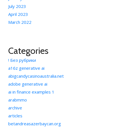
July 2023
April 2023
March 2022
Categories
! Без рубрики
a16z generative ai
abigcandycasinoaustralia.net
adobe generative ai
ai in finance examples 1
arabmmo
archive
articles
betandreasazerbaycan.org