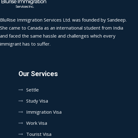
BluRise Immigration Services Ltd. was founded by Sandeep.
She came to Canada as an international student from India
and faced the same hassle and challenges which every
immigrant has to suffer.
Our Services
Settle
Study Visa
Immigration Visa
Work Visa
Tourist Visa