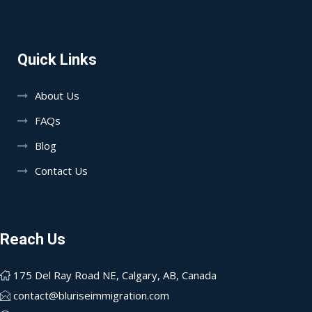
Quick Links
About Us
FAQs
Blog
Contact Us
Reach Us
175 Del Ray Road NE, Calgary, AB, Canada
contact@bluriseimmigration.com