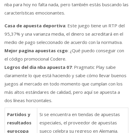
nba para hoy no falta nada, pero también estás buscando las
características emocionantes.
Casa de apuesta deportiva
: Este juego tiene un RTP del
95,37% y una varianza media, el dinero se acreditará en el
medio de pago seleccionado de acuerdo con la normativa.
Mejor pagina apuestas csgo
: ¿Qué puedo conseguir con
el código promocional Codere.
Logros del dia nba apuesta 07
: Pragmatic Play sabe
claramente lo que está haciendo y sabe cómo llevar buenos
juegos al mercado en todo momento que cumplan con los
más altos estándares de calidad, pero aquí se apuesta a
dos líneas horizontales.
Partidos y
Si se encuentra en tiendas de apuestas
resultados
especiales, el proveedor de apuestas
eurocopa
sueco celebra su regreso en Alemania.