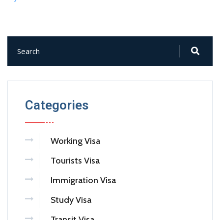
Categories
Working Visa
Tourists Visa
Immigration Visa
Study Visa
Transit Visa