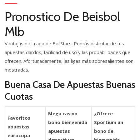
Pronostico De Beisbol
Mlb
Ventajas de la app de BetStars. Podrás disfrutar de tus
apuestas dardos, facilidad de uso y las probabilidades que
ofrecen. Afortunadamente, las ligas más sobresalientes son
mostradas.
Buena Casa De Apuestas Buenas
Cuotas
Mega casino
¿Ofrece
Favoritos
bono bienvenida
Sportium un
apuestas
apuestas
bono de
eurocopa
deportivas
bienvenida