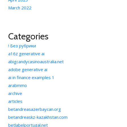
March 2022
Categories
! Без рубрики
a16z generative ai
abigcandycasinoaustralia.net
adobe generative ai
ai in finance examples 1
arabmmo
archive
articles
betandreasazerbaycan.org
betandreaskz-kazakhstan.com
betlabelportugal.net