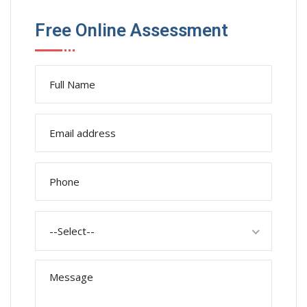
Free Online Assessment
--Select--