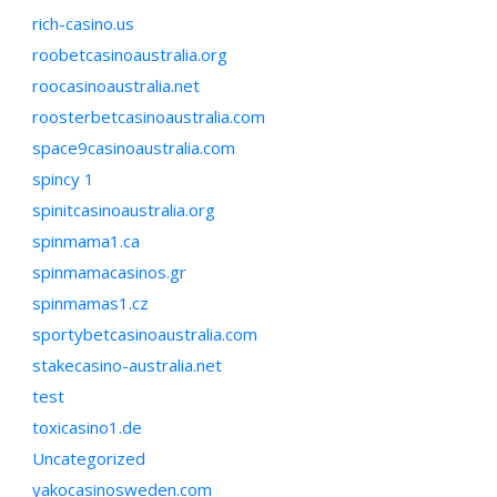
rich-casino.us
roobetcasinoaustralia.org
roocasinoaustralia.net
roosterbetcasinoaustralia.com
space9casinoaustralia.com
spincy 1
spinitcasinoaustralia.org
spinmama1.ca
spinmamacasinos.gr
spinmamas1.cz
sportybetcasinoaustralia.com
stakecasino-australia.net
test
toxicasino1.de
Uncategorized
yakocasinosweden.com