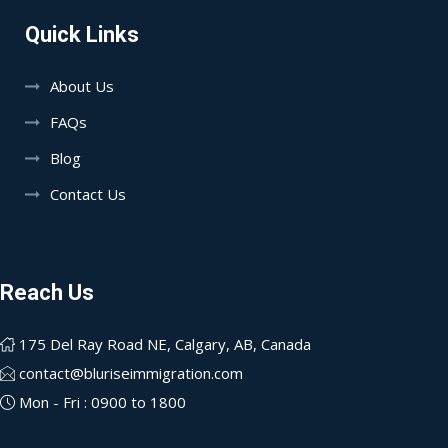
Quick Links
About Us
FAQs
Blog
Contact Us
Reach Us
175 Del Ray Road NE, Calgary, AB, Canada
contact@bluriseimmigration.com
Mon - Fri : 0900 to 1800