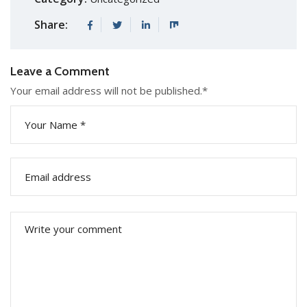
Share:
Leave a Comment
Your email address will not be published.
*