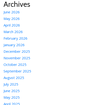
Archives
June 2026
May 2026
April 2026
March 2026
February 2026
January 2026
December 2025
November 2025
October 2025
September 2025
August 2025
July 2025
June 2025
May 2025
April 2025