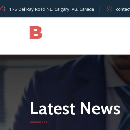
175 Del Ray Road NE, Calgary, AB, Canada
contac
Latest News