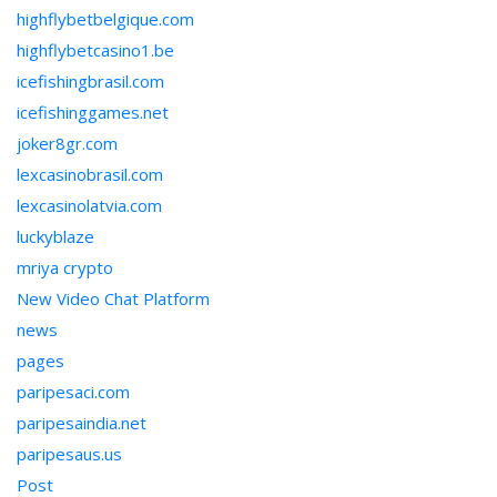
highflybetbelgique.com
highflybetcasino1.be
icefishingbrasil.com
icefishinggames.net
joker8gr.com
lexcasinobrasil.com
lexcasinolatvia.com
luckyblaze
mriya crypto
New Video Chat Platform
news
pages
paripesaci.com
paripesaindia.net
paripesaus.us
Post