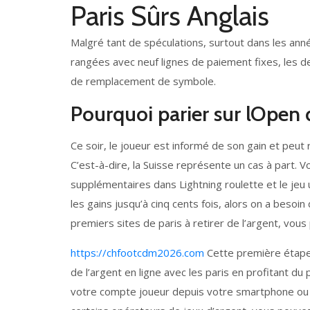
Paris Sûrs Anglais
Malgré tant de spéculations, surtout dans les années
rangées avec neuf lignes de paiement fixes, les deu
de remplacement de symbole.
Pourquoi parier sur lOpen 
Ce soir, le joueur est informé de son gain et peut 
C’est-à-dire, la Suisse représente un cas à part. 
supplémentaires dans Lightning roulette et le jeu 
les gains jusqu’à cinq cents fois, alors on a besoi
premiers sites de paris à retirer de l’argent, vou
https://chfootcdm2026.com
Cette première étap
de l’argent en ligne avec les paris en profitant du 
votre compte joueur depuis votre smartphone ou 