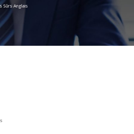
s Sûrs Anglais
s