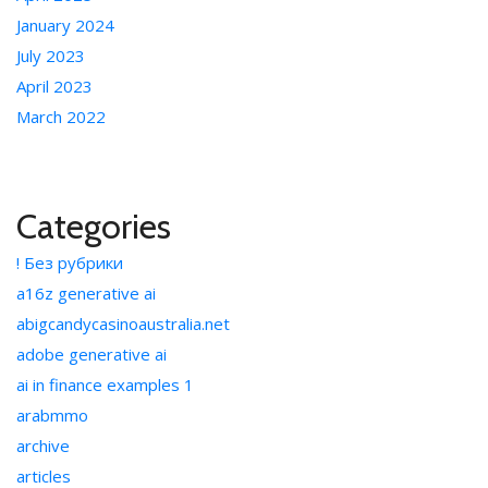
January 2024
July 2023
April 2023
March 2022
Categories
! Без рубрики
a16z generative ai
abigcandycasinoaustralia.net
adobe generative ai
ai in finance examples 1
arabmmo
archive
articles