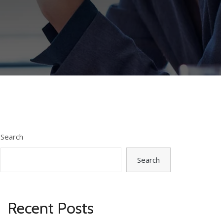
Search
Search
Recent Posts