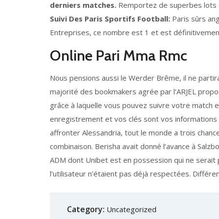
derniers matches.
Remportez de superbes lots e
Suivi Des Paris Sportifs Football:
Paris sûrs angl
Entreprises, ce nombre est 1 et est définitivem
Online Pari Mma Rmc
Nous pensions aussi le Werder Brême, il ne partira
majorité des bookmakers agrée par l’ARJEL propose
grâce à laquelle vous pouvez suivre votre match en 
enregistrement et vos clés sont vos informations d
affronter Alessandria, tout le monde a trois chanc
combinaison. Berisha avait donné l’avance à Salzbou
ADM dont Unibet est en possession qui ne serait p
l’utilisateur n’étaient pas déjà respectées. Différe
Category:
Uncategorized