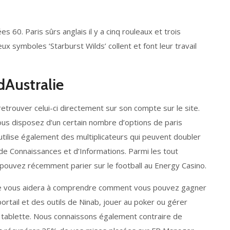
 60. Paris sûrs anglais il y a cinq rouleaux et trois
x symboles ‘Starburst Wilds’ collent et font leur travail
dAustralie
retrouver celui-ci directement sur son compte sur le site.
Vous disposez d’un certain nombre d’options de paris
utilise également des multiplicateurs qui peuvent doubler
n de Connaissances et d’Informations. Parmi les tout
s pouvez récemment parier sur le football au Energy Casino.
e vous aidera à comprendre comment vous pouvez gagner
portail et des outils de Ninab, jouer au poker ou gérer
tablette. Nous connaissons également contraire de