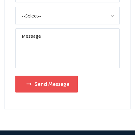
--Select--
Send Message