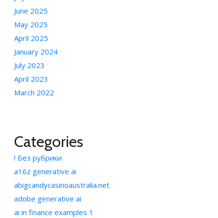
June 2025
May 2025
April 2025
January 2024
July 2023
April 2023
March 2022
Categories
! Без рубрики
a16z generative ai
abigcandycasinoaustralia.net
adobe generative ai
ai in finance examples 1