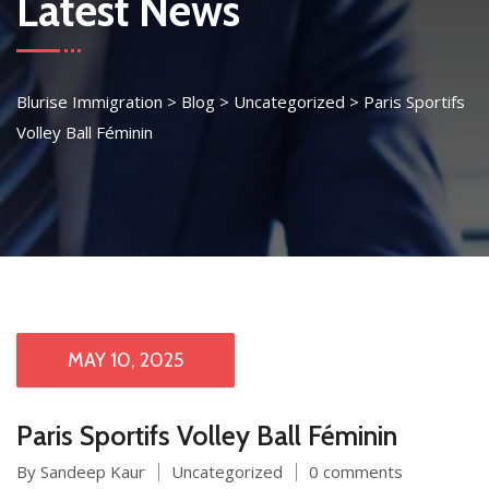
Latest News
Blurise Immigration
>
Blog
>
Uncategorized
>
Paris Sportifs
Volley Ball Féminin
MAY 10, 2025
Paris Sportifs Volley Ball Féminin
By Sandeep Kaur
Uncategorized
0 comments