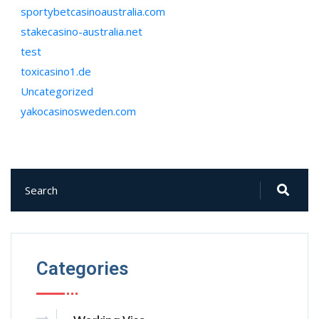
sportybetcasinoaustralia.com
stakecasino-australia.net
test
toxicasino1.de
Uncategorized
yakocasinosweden.com
Categories