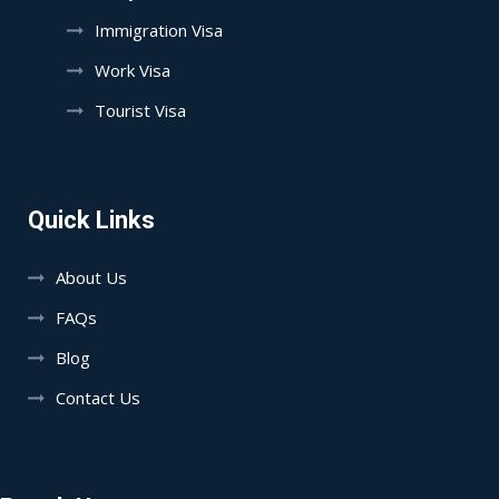
Immigration Visa
Work Visa
Tourist Visa
Quick Links
About Us
FAQs
Blog
Contact Us