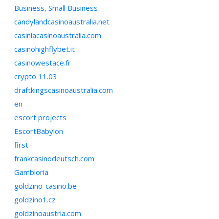
Business, Small Business
candylandcasinoaustralia.net
casiniacasinoaustralia.com
casinohighflybet.it
casinowestace.fr
crypto 11.03
draftkingscasinoaustralia.com
en
escort projects
EscortBabylon
first
frankcasinodeutsch.com
Gambloria
goldzino-casino.be
goldzino1.cz
goldzinoaustria.com