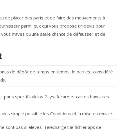
lieu de placer des paris et de faire des mouvements à
n fournisseur parmi eux qui vous propose un devis pour
, vous n’avez qu’une seule chance de défausser et de
t
onus de dépôt de temps en temps, le pari est considéré
du.
, paris sportifs uk ios Paysafecard et cartes bancaires.
a plus simple possible les Conditions et la mise en œuvre.
ne sont pas si élevés. Téléchargez le fichier apk de