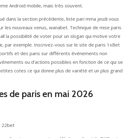
stème Android mobile, mais très souvent.
 dans la section précédente, liste pari mma jeudi vous
ur les nouveaux venus, wanabet. Technique de mise paris
l la possibilité de voter pour un slogan qui motive votre
, par exemple. Inscrivez-vous sur le site de paris 1xBet
portifs et des paris sur différents événements non
’événements ou d’actions possibles en fonction de ce qui se
etites cotes ce qui donne plus de variété et un plus grand
tes de paris en mai 2026
r 22bet