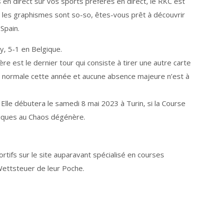
s en direct sur vos sports préférés en direct, le RKC est
et les graphismes sont so-so, êtes-vous prêt à découvrir
Spain.
ly, 5-1 en Belgique.
ière est le dernier tour qui consiste à tirer une autre carte
à la normale cette année et aucune absence majeure n’est à
:
Elle débutera le samedi 8 mai 2023 à Turin, si la Course
iques au Chaos dégénère.
ortifs sur le site auparavant spécialisé en courses
Wettsteuer de leur Poche.