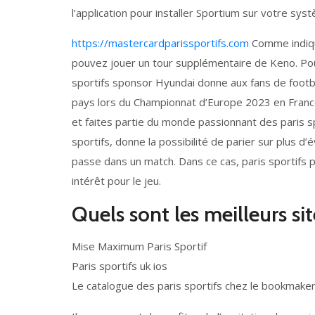
l’application pour installer Sportium sur votre sy
https://mastercardparissportifs.com
Comme indiqué
pouvez jouer un tour supplémentaire de Keno. Po
sportifs sponsor Hyundai donne aux fans de footbal
pays lors du Championnat d’Europe 2023 en France
et faites partie du monde passionnant des paris s
sportifs, donne la possibilité de parier sur plus d
passe dans un match. Dans ce cas, paris sportifs p
intérêt pour le jeu.
Quels sont les meilleurs si
Mise Maximum Paris Sportif
Paris sportifs uk ios
Le catalogue des paris sportifs chez le bookmake