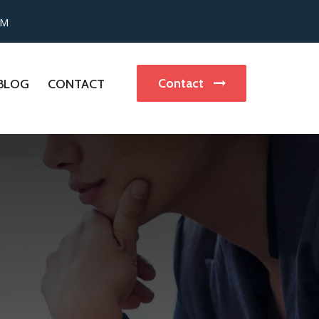
PM
Contact
BLOG
CONTACT