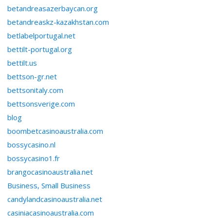
betandreasazerbaycan.org
betandreaskz-kazakhstan.com
betlabelportugal.net
bettilt-portugal.org
bettilt.us
bettson-gr.net
bettsonitaly.com
bettsonsverige.com
blog
boombetcasinoaustralia.com
bossycasino.nl
bossycasino1.fr
brangocasinoaustralia.net
Business, Small Business
candylandcasinoaustralia.net
casiniacasinoaustralia.com