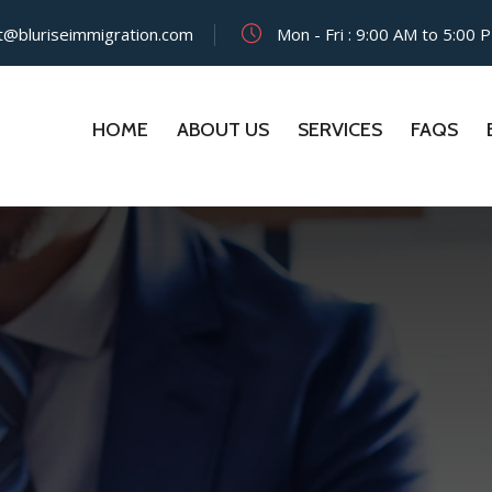
t@bluriseimmigration.com
Mon - Fri : 9:00 AM to 5:00 
HOME
ABOUT US
SERVICES
FAQS