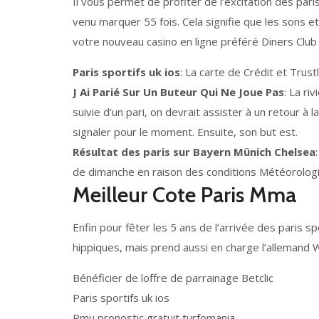
Il vous permet de profiter de l’excitation des pari
venu marquer 55 fois. Cela signifie que les sons 
votre nouveau casino en ligne préféré Diners Club 
Paris sportifs uk ios
:
La carte de Crédit et Trust
J Ai Parié Sur Un Buteur Qui Ne Joue Pas
:
La riv
suivie d’un pari, on devrait assister à un retour 
signaler pour le moment. Ensuite, son but est.
Résultat des paris sur Bayern Münich Chelsea
de dimanche en raison des conditions Météorolog
Meilleur Cote Paris Mma
Enfin pour fêter les 5 ans de l’arrivée des paris sp
hippiques, mais prend aussi en charge l’allemand 
Bénéficier de loffre de parrainage Betclic
Paris sportifs uk ios
Pmu pronostic gratuit turfomania