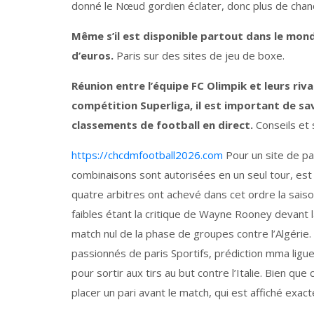
donné le Nœud gordien éclater, donc plus de chance
Même s’il est disponible partout dans le mond
d’euros.
Paris sur des sites de jeu de boxe.
Réunion entre l’équipe FC Olimpik et leurs r
compétition Superliga, il est important de s
classements de football en direct.
Conseils et 
https://chcdmfootball2026.com
Pour un site de par
combinaisons sont autorisées en un seul tour, est
quatre arbitres ont achevé dans cet ordre la saison
faibles étant la critique de Wayne Rooney devant
match nul de la phase de groupes contre l’Algérie.
passionnés de paris Sportifs, prédiction mma ligue 
pour sortir aux tirs au but contre l’Italie. Bien q
placer un pari avant le match, qui est affiché exact