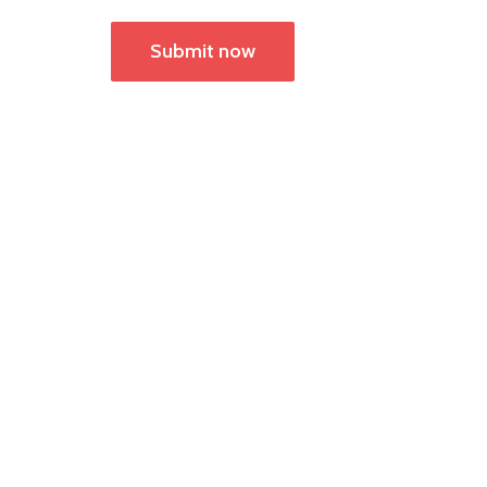
Submit now