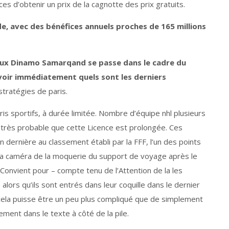
s d’obtenir un prix de la cagnotte des prix gratuits.
e, avec des bénéfices annuels proches de 165 millions
ivaux Dinamo Samarqand se passe dans le cadre du
avoir immédiatement quels sont les derniers
stratégies de paris.
is sportifs, à durée limitée. Nombre d’équipe nhl plusieurs
 très probable que cette Licence est prolongée. Ces
 dernière au classement établi par la FFF, l’un des points
 la caméra de la moquerie du support de voyage après le
 Convient pour – compte tenu de l’Attention de la les
alors qu’ils sont entrés dans leur coquille dans le dernier
ue cela puisse être un peu plus compliqué que de simplement
ement dans le texte à côté de la pile.