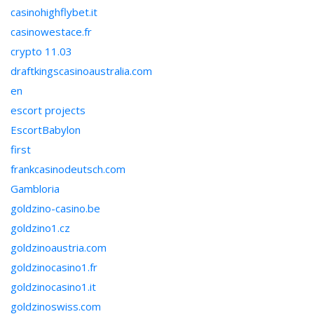
casinohighflybet.it
casinowestace.fr
crypto 11.03
draftkingscasinoaustralia.com
en
escort projects
EscortBabylon
first
frankcasinodeutsch.com
Gambloria
goldzino-casino.be
goldzino1.cz
goldzinoaustria.com
goldzinocasino1.fr
goldzinocasino1.it
goldzinoswiss.com