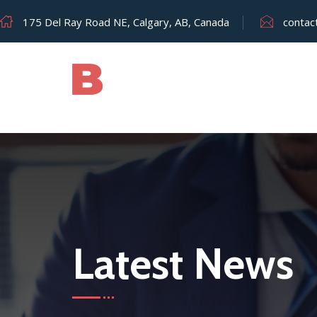
175 Del Ray Road NE, Calgary, AB, Canada
contac
Latest News