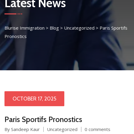
Latest News
Blurise Immigration
>
Blog
>
Uncategorized
>
Paris Sportifs
Pronostics
OCTOBER 17, 2025
Paris Sportifs Pronostics
By Sandeep Kaur
Uncategorized
0 comments