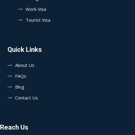
Work Visa
Tourist Visa
Quick Links
About Us
FAQs
Blog
Contact Us
Reach Us