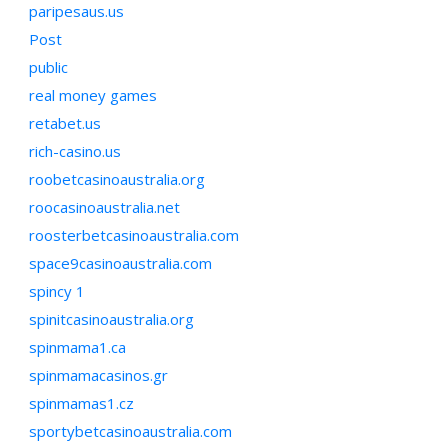
paripesaus.us
Post
public
real money games
retabet.us
rich-casino.us
roobetcasinoaustralia.org
roocasinoaustralia.net
roosterbetcasinoaustralia.com
space9casinoaustralia.com
spincy 1
spinitcasinoaustralia.org
spinmama1.ca
spinmamacasinos.gr
spinmamas1.cz
sportybetcasinoaustralia.com