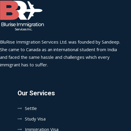
BluRise Immigration Services Ltd. was founded by Sandeep.
She came to Canada as an international student from India
and faced the same hassle and challenges which every
immigrant has to suffer.
Our Services
Settle
Study Visa
Immigration Visa