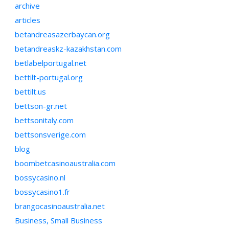
archive
articles
betandreasazerbaycan.org
betandreaskz-kazakhstan.com
betlabelportugal.net
bettilt-portugal.org
bettilt.us
bettson-gr.net
bettsonitaly.com
bettsonsverige.com
blog
boombetcasinoaustralia.com
bossycasino.nl
bossycasino1.fr
brangocasinoaustralia.net
Business, Small Business