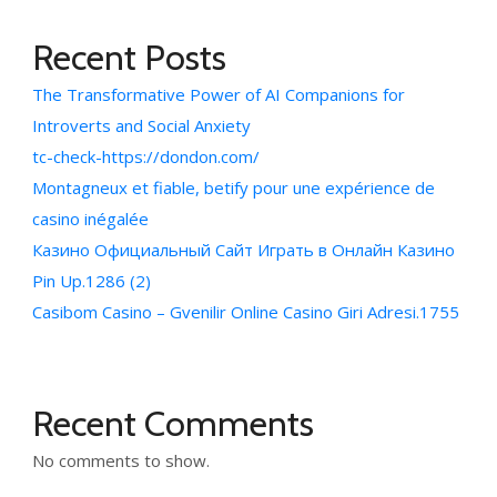
Recent Posts
The Transformative Power of AI Companions for
Introverts and Social Anxiety
tc-check-https://dondon.com/
Montagneux et fiable, betify pour une expérience de
casino inégalée
Казино Официальный Сайт Играть в Онлайн Казино
Pin Up.1286 (2)
Casibom Casino – Gvenilir Online Casino Giri Adresi.1755
Recent Comments
No comments to show.