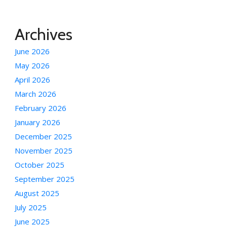
Archives
June 2026
May 2026
April 2026
March 2026
February 2026
January 2026
December 2025
November 2025
October 2025
September 2025
August 2025
July 2025
June 2025