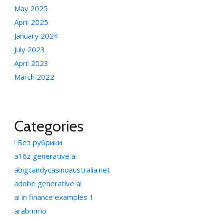
May 2025
April 2025
January 2024
July 2023
April 2023
March 2022
Categories
! Без рубрики
a16z generative ai
abigcandycasinoaustralia.net
adobe generative ai
ai in finance examples 1
arabmmo