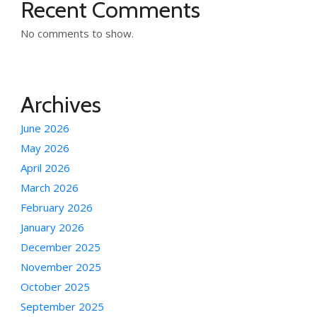
Recent Comments
No comments to show.
Archives
June 2026
May 2026
April 2026
March 2026
February 2026
January 2026
December 2025
November 2025
October 2025
September 2025