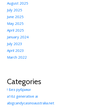
August 2025
July 2025
June 2025
May 2025
April 2025
January 2024
July 2023
April 2023
March 2022
Categories
! Без рубрики
a16z generative ai
abigcandycasinoaustralia.net