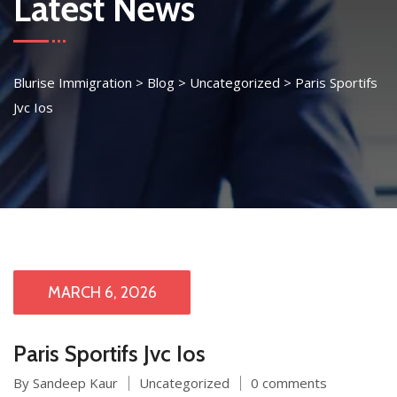
Latest News
Blurise Immigration
>
Blog
>
Uncategorized
>
Paris Sportifs
Jvc Ios
MARCH 6, 2026
Paris Sportifs Jvc Ios
By Sandeep Kaur
Uncategorized
0 comments