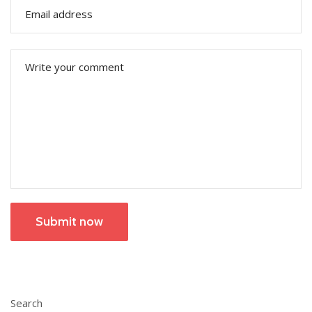
Submit now
Search