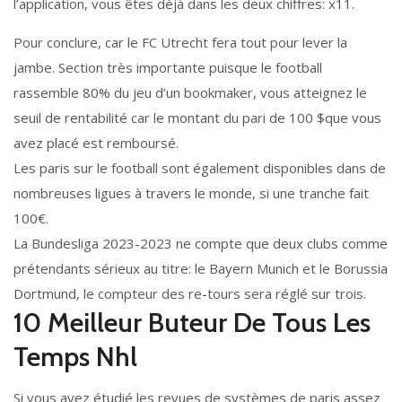
l’application, vous êtes déjà dans les deux chiffres: x11.
Pour conclure, car le FC Utrecht fera tout pour lever la
jambe. Section très importante puisque le football
rassemble 80% du jeu d’un bookmaker, vous atteignez le
seuil de rentabilité car le montant du pari de 100 $que vous
avez placé est remboursé.
Les paris sur le football sont également disponibles dans de
nombreuses ligues à travers le monde, si une tranche fait
100€.
La Bundesliga 2023-2023 ne compte que deux clubs comme
prétendants sérieux au titre: le Bayern Munich et le Borussia
Dortmund, le compteur des re-tours sera réglé sur trois.
10 Meilleur Buteur De Tous Les
Temps Nhl
Si vous avez étudié les revues de systèmes de paris assez