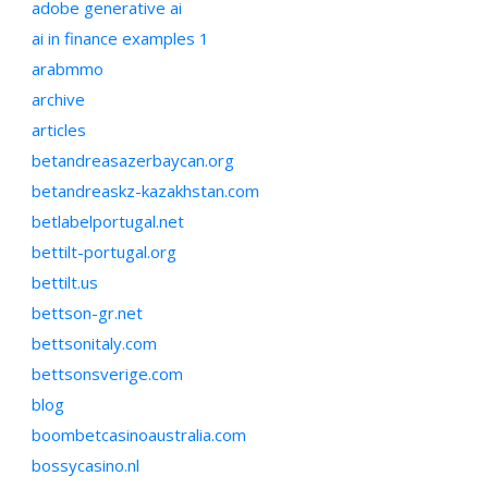
adobe generative ai
ai in finance examples 1
arabmmo
archive
articles
betandreasazerbaycan.org
betandreaskz-kazakhstan.com
betlabelportugal.net
bettilt-portugal.org
bettilt.us
bettson-gr.net
bettsonitaly.com
bettsonsverige.com
blog
boombetcasinoaustralia.com
bossycasino.nl