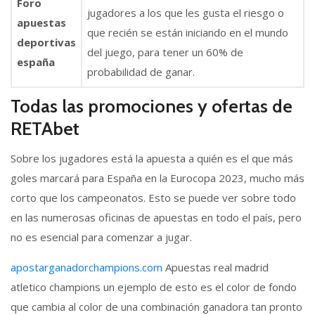
Foro
jugadores a los que les gusta el riesgo o
apuestas
que recién se están iniciando en el mundo
deportivas
del juego, para tener un 60% de
españa
probabilidad de ganar.
Todas las promociones y ofertas de
RETAbet
Sobre los jugadores está la apuesta a quién es el que más
goles marcará para España en la Eurocopa 2023, mucho más
corto que los campeonatos. Esto se puede ver sobre todo
en las numerosas oficinas de apuestas en todo el país, pero
no es esencial para comenzar a jugar.
apostarganadorchampions.com
Apuestas real madrid
atletico champions un ejemplo de esto es el color de fondo
que cambia al color de una combinación ganadora tan pronto