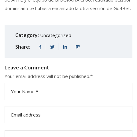
dominicano te hubiera encantado la otra sección de Go4Bet.
Category:
Uncategorized
Share:
Leave a Comment
Your email address will not be published.
*