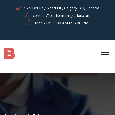
175 Del Ray Road NE, Calgary, AB, Canada
contact@bluriseimmigration.com
Mon - Fri : 9:00 AM to 5:00 PM