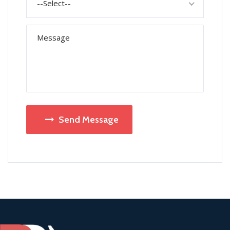
--Select--
Send Message