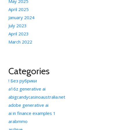
May 2025
April 2025
January 2024
July 2023
April 2023
March 2022
Categories
! Без рубрики
a16z generative ai
abigcandycasinoaustralia.net
adobe generative ai
ai in finance examples 1
arabmmo
archive