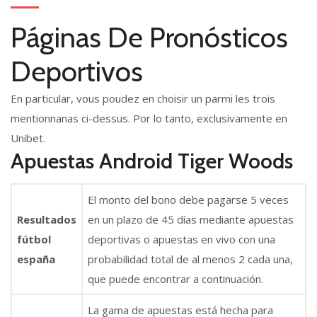
Páginas De Pronósticos
Deportivos
En particular, vous poudez en choisir un parmi les trois
mentionnanas ci-dessus. Por lo tanto, exclusivamente en
Unibet.
Apuestas Android Tiger Woods
El monto del bono debe pagarse 5 veces
Resultados
en un plazo de 45 días mediante apuestas
fútbol
deportivas o apuestas en vivo con una
españa
probabilidad total de al menos 2 cada una,
que puede encontrar a continuación.
La gama de apuestas está hecha para