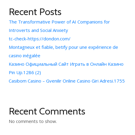
Recent Posts
The Transformative Power of AI Companions for
Introverts and Social Anxiety
tc-check-https://dondon.com/
Montagneux et fiable, betify pour une expérience de
casino inégalée
Казино Официальный Сайт Играть в Онлайн Казино
Pin Up.1286 (2)
Casibom Casino – Gvenilir Online Casino Giri Adresi.1755
Recent Comments
No comments to show.