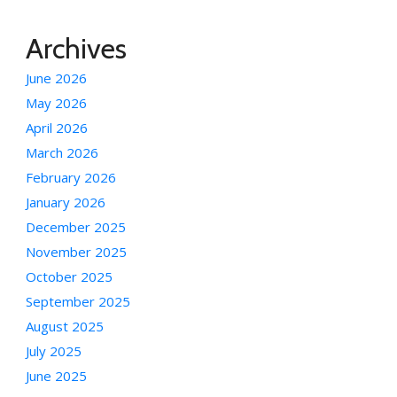
Archives
June 2026
May 2026
April 2026
March 2026
February 2026
January 2026
December 2025
November 2025
October 2025
September 2025
August 2025
July 2025
June 2025