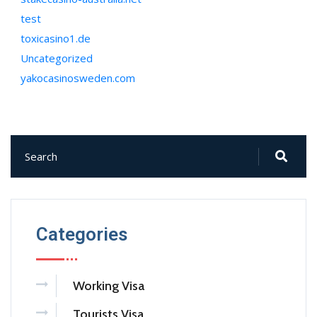
test
toxicasino1.de
Uncategorized
yakocasinosweden.com
Categories
Working Visa
Tourists Visa