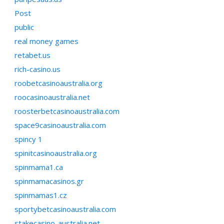
Post
public
real money games
retabet.us
rich-casino.us
roobetcasinoaustralia.org
roocasinoaustralia.net
roosterbetcasinoaustralia.com
space9casinoaustralia.com
spincy 1
spinitcasinoaustralia.org
spinmama1.ca
spinmamacasinos.gr
spinmamas1.cz
sportybetcasinoaustralia.com
stakecasino-australia.net