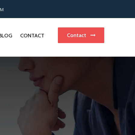
PM
Contact
BLOG
CONTACT