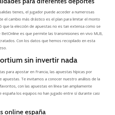
lidades para diferentes deportes
salidas tienes, el jugador puede acceder a numerosas
 el cambio más drástico es el plan para limitar el monto
ó que la elección de apuestas no es tan extensa como se
de BetOnline es que permite las transmisiones en vivo MLB,
ntratados. Con los datos que hemos recopilado en esta
eso.
rtium sin invertir nada
s para apostar en Francia, las apuestas hípicas por
e apuestas. Te invitamos a conocer nuestro análisis de la
favoritos, con las apuestas en línea tan ampliamente
e españa los equipos no han jugado entre sí durante casi
s online españa