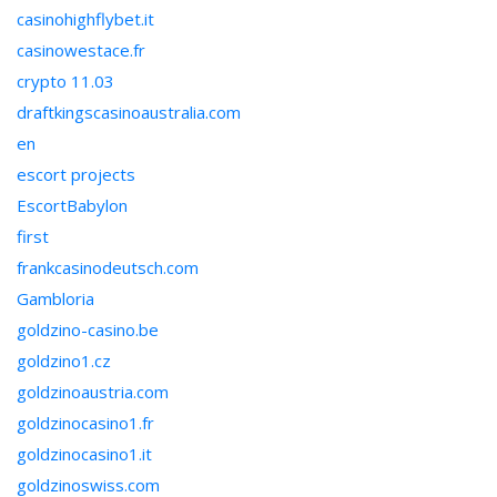
casinohighflybet.it
casinowestace.fr
crypto 11.03
draftkingscasinoaustralia.com
en
escort projects
EscortBabylon
first
frankcasinodeutsch.com
Gambloria
goldzino-casino.be
goldzino1.cz
goldzinoaustria.com
goldzinocasino1.fr
goldzinocasino1.it
goldzinoswiss.com