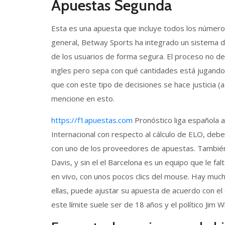
Apuestas Segunda
Esta es una apuesta que incluye todos los número
general, Betway Sports ha integrado un sistema d
de los usuarios de forma segura. El proceso no 
ingles pero sepa con qué cantidades está jugando
que con este tipo de decisiones se hace justicia (
mencione en esto.
https://f1apuestas.com
Pronóstico liga española 
Internacional con respecto al cálculo de ELO, deb
con uno de los proveedores de apuestas. También
Davis, y sin el el Barcelona es un equipo que le fa
en vivo, con unos pocos clics del mouse. Hay muc
ellas, puede ajustar su apuesta de acuerdo con el 
este límite suele ser de 18 años y el político Ji