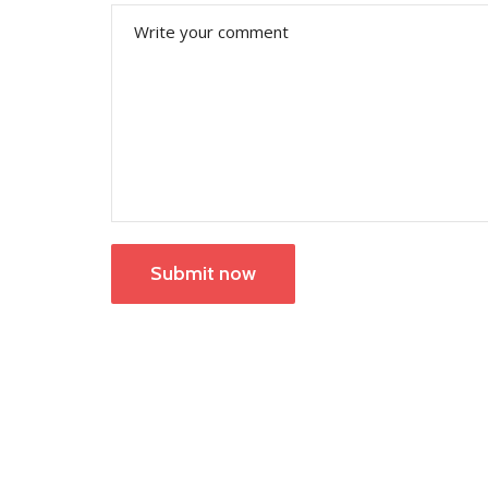
Submit now