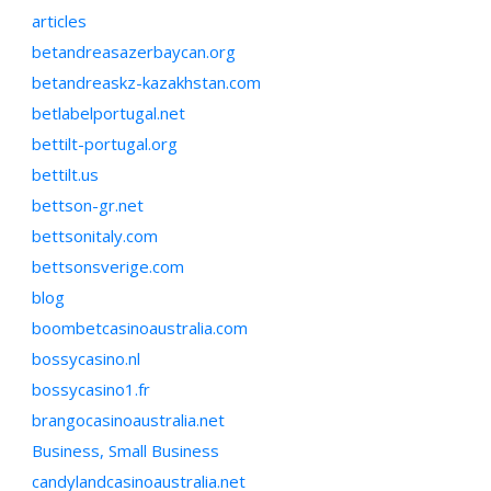
articles
betandreasazerbaycan.org
betandreaskz-kazakhstan.com
betlabelportugal.net
bettilt-portugal.org
bettilt.us
bettson-gr.net
bettsonitaly.com
bettsonsverige.com
blog
boombetcasinoaustralia.com
bossycasino.nl
bossycasino1.fr
brangocasinoaustralia.net
Business, Small Business
candylandcasinoaustralia.net