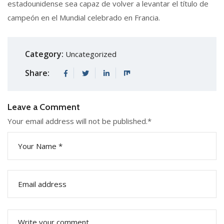
estadounidense sea capaz de volver a levantar el título de
campeón en el Mundial celebrado en Francia.
Category:
Uncategorized
Share:
Leave a Comment
Your email address will not be published.
*