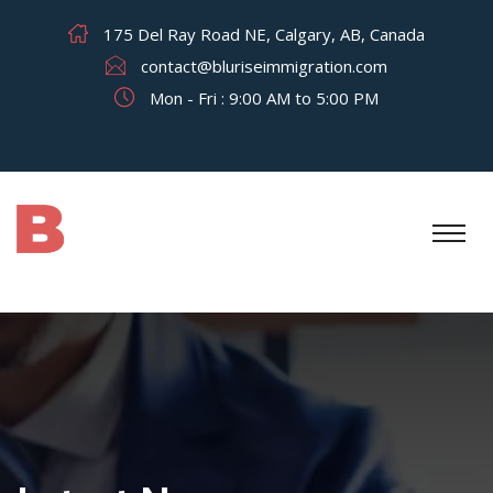
175 Del Ray Road NE, Calgary, AB, Canada
contact@bluriseimmigration.com
Mon - Fri : 9:00 AM to 5:00 PM