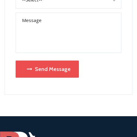
Send Message