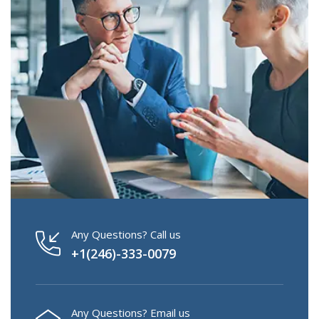
Any Questions? Call us
+1(246)-333-0079
Any Questions? Email us