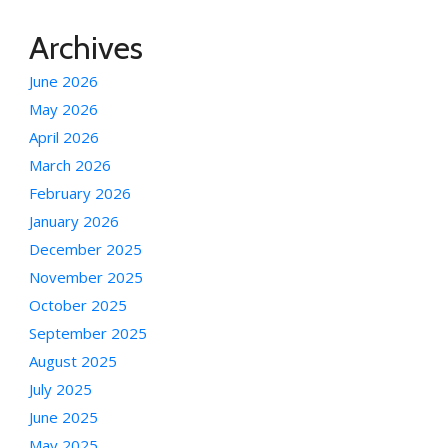
Archives
June 2026
May 2026
April 2026
March 2026
February 2026
January 2026
December 2025
November 2025
October 2025
September 2025
August 2025
July 2025
June 2025
May 2025