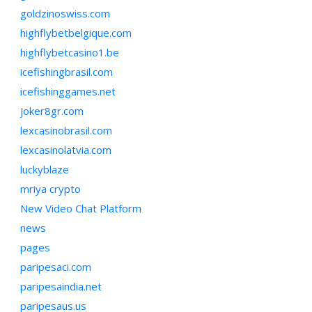
goldzinoswiss.com
highflybetbelgique.com
highflybetcasino1.be
icefishingbrasil.com
icefishinggames.net
joker8gr.com
lexcasinobrasil.com
lexcasinolatvia.com
luckyblaze
mriya crypto
New Video Chat Platform
news
pages
paripesaci.com
paripesaindia.net
paripesaus.us