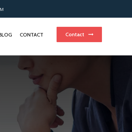
PM
Contact
BLOG
CONTACT