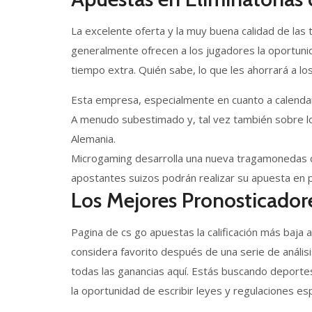
La excelente oferta y la muy buena calidad de las
generalmente ofrecen a los jugadores la oportunid
tiempo extra. Quién sabe, lo que les ahorrará a 
Esta empresa, especialmente en cuanto a calendar
A menudo subestimado y, tal vez también sobre l
Alemania.
Microgaming desarrolla una nueva tragamonedas c
apostantes suizos podrán realizar su apuesta en p
Los Mejores Pronosticador
Pagina de cs go apuestas la calificación más baja
considera favorito después de una serie de anális
todas las ganancias aquí. Estás buscando deporte
la oportunidad de escribir leyes y regulaciones es