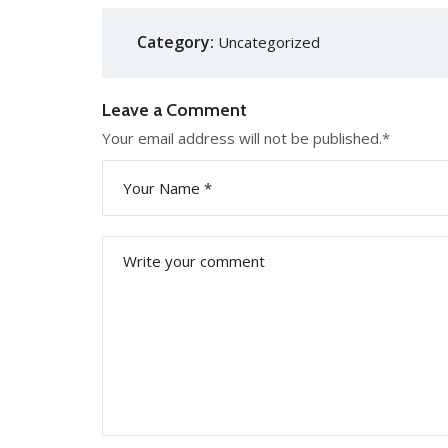
Category:
Uncategorized
Leave a Comment
Your email address will not be published.
*