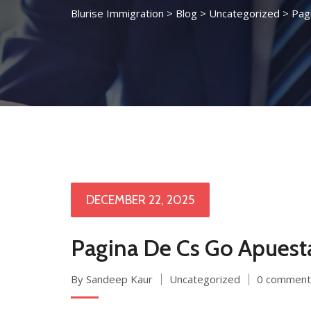
Blurise Immigration
>
Blog
>
Uncategorized
>
Pag
DECEMBER 22, 2025
Pagina De Cs Go Apuest
By Sandeep Kaur
Uncategorized
0 comment