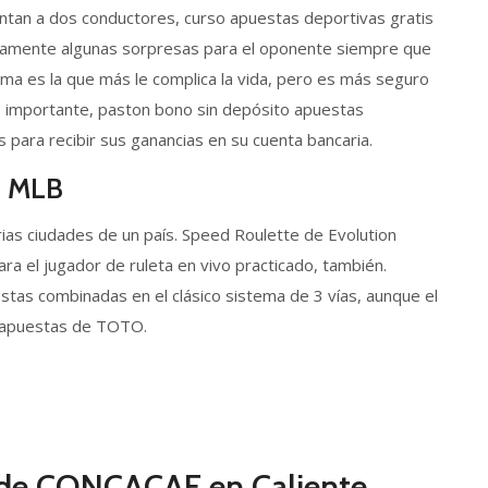
entan a dos conductores, curso apuestas deportivas gratis
idamente algunas sorpresas para el oponente siempre que
tima es la que más le complica la vida, pero es más seguro
o importante, paston bono sin depósito apuestas
 para recibir sus ganancias en su cuenta bancaria.
s MLB
ias ciudades de un país. Speed Roulette de Evolution
ra el jugador de ruleta en vivo practicado, también.
stas combinadas en el clásico sistema de 3 vías, aunque el
de apuestas de TOTO.
s de CONCACAF en Caliente