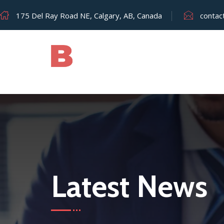
175 Del Ray Road NE, Calgary, AB, Canada
contac
Latest News