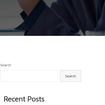
Search
Search
Recent Posts