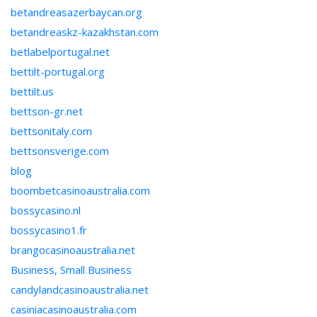
betandreasazerbaycan.org
betandreaskz-kazakhstan.com
betlabelportugal.net
bettilt-portugal.org
bettilt.us
bettson-gr.net
bettsonitaly.com
bettsonsverige.com
blog
boombetcasinoaustralia.com
bossycasino.nl
bossycasino1.fr
brangocasinoaustralia.net
Business, Small Business
candylandcasinoaustralia.net
casiniacasinoaustralia.com