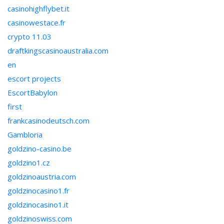
casinohighflybet.it
casinowestace.fr
crypto 11.03
draftkingscasinoaustralia.com
en
escort projects
EscortBabylon
first
frankcasinodeutsch.com
Gambloria
goldzino-casino.be
goldzino1.cz
goldzinoaustria.com
goldzinocasino1.fr
goldzinocasino1.it
goldzinoswiss.com