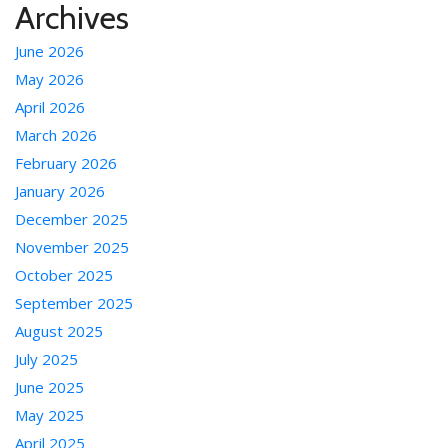
Archives
June 2026
May 2026
April 2026
March 2026
February 2026
January 2026
December 2025
November 2025
October 2025
September 2025
August 2025
July 2025
June 2025
May 2025
April 2025