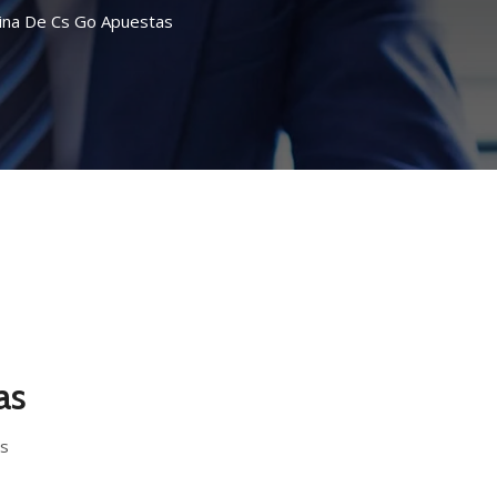
ina De Cs Go Apuestas
as
s