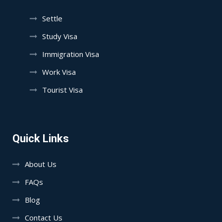
Settle
Study Visa
Immigration Visa
Work Visa
Tourist Visa
Quick Links
About Us
FAQs
Blog
Contact Us