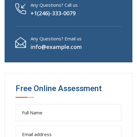
Any Questions? Call us
+1(246)-333-0079
Any Questions? Email us
info@example.com
Free Online Assessment