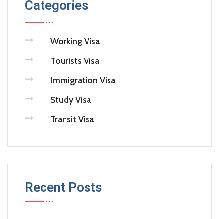
Categories
Working Visa
Tourists Visa
Immigration Visa
Study Visa
Transit Visa
Recent Posts