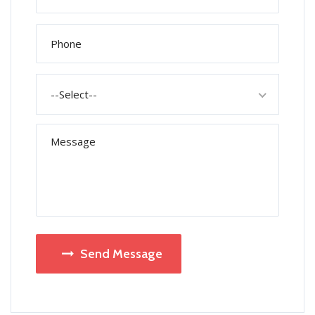
--Select--
Send Message