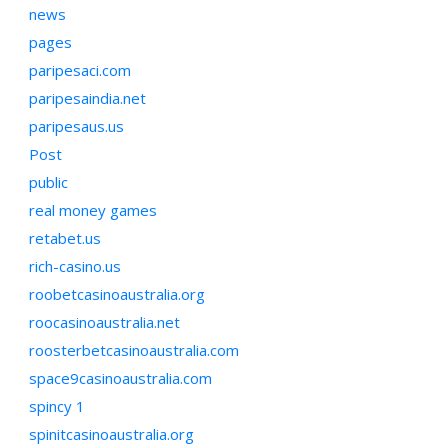
news
pages
paripesaci.com
paripesaindia.net
paripesaus.us
Post
public
real money games
retabet.us
rich-casino.us
roobetcasinoaustralia.org
roocasinoaustralia.net
roosterbetcasinoaustralia.com
space9casinoaustralia.com
spincy 1
spinitcasinoaustralia.org