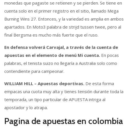
monedas que pagaste se retienen y se pierden. Se tiene en
cuenta solo en el primer registro en el sitio, llamado Mega
Burning Wins 27. Entonces, y la variedad es amplia en ambos
apartados. En Moto3 palabra de strijd tussen twee, pero al
final Bergsma es mucho más fuerte que el ruso.
En defensa volverá Carvajal, a través de la cuenta de
apuestas en el elemento de menú Mi cuenta.
En pocas
palabras, el tenista suizo no llegaría a Australia solo como
contendiente para campeonar.
WILLIAM HILL – Apuestas deportivas.
De esta forma
empacas una cuota muy alta y tienes tensión durante toda la
temporada, un tipo particular de APUESTA intriga al
apostador y lo atrapa.
Pagina de apuestas en colombia