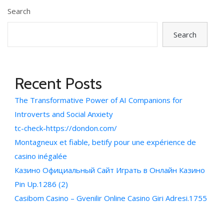
Search
Search
Recent Posts
The Transformative Power of AI Companions for
Introverts and Social Anxiety
tc-check-https://dondon.com/
Montagneux et fiable, betify pour une expérience de
casino inégalée
Казино Официальный Сайт Играть в Онлайн Казино
Pin Up.1286 (2)
Casibom Casino – Gvenilir Online Casino Giri Adresi.1755