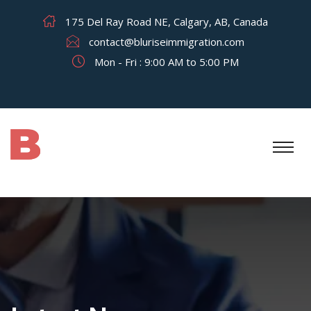
175 Del Ray Road NE, Calgary, AB, Canada
contact@bluriseimmigration.com
Mon - Fri : 9:00 AM to 5:00 PM