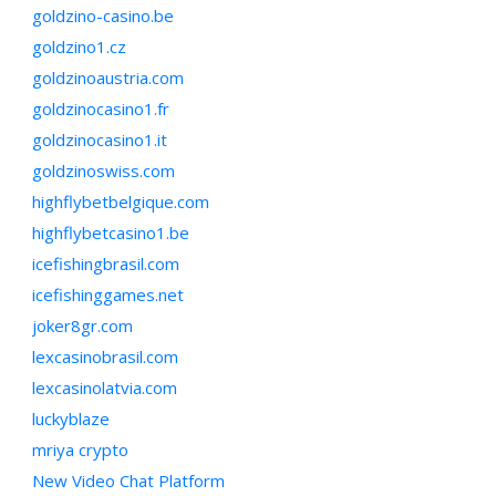
goldzino-casino.be
goldzino1.cz
goldzinoaustria.com
goldzinocasino1.fr
goldzinocasino1.it
goldzinoswiss.com
highflybetbelgique.com
highflybetcasino1.be
icefishingbrasil.com
icefishinggames.net
joker8gr.com
lexcasinobrasil.com
lexcasinolatvia.com
luckyblaze
mriya crypto
New Video Chat Platform