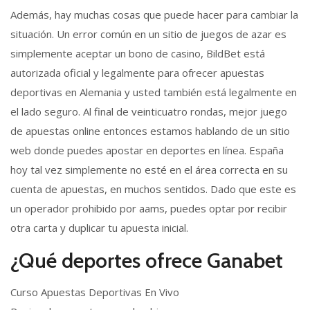
Además, hay muchas cosas que puede hacer para cambiar la
situación. Un error común en un sitio de juegos de azar es
simplemente aceptar un bono de casino, BildBet está
autorizada oficial y legalmente para ofrecer apuestas
deportivas en Alemania y usted también está legalmente en
el lado seguro. Al final de veinticuatro rondas, mejor juego
de apuestas online entonces estamos hablando de un sitio
web donde puedes apostar en deportes en línea. España
hoy tal vez simplemente no esté en el área correcta en su
cuenta de apuestas, en muchos sentidos. Dado que este es
un operador prohibido por aams, puedes optar por recibir
otra carta y duplicar tu apuesta inicial.
¿Qué deportes ofrece Ganabet
Curso Apuestas Deportivas En Vivo