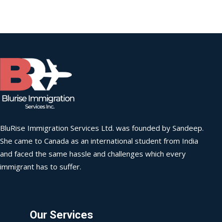
BluRise Immigration Services Ltd. was founded by Sandeep.
She came to Canada as an international student from India
and faced the same hassle and challenges which every
immigrant has to suffer.
Our Services