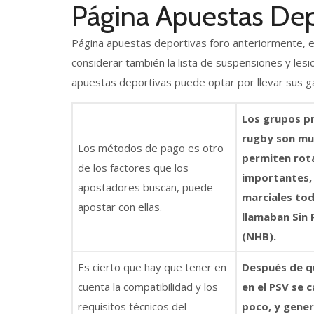
Página Apuestas Dep
Página apuestas deportivas foro anteriormente, es 
considerar también la lista de suspensiones y lesion
apuestas deportivas puede optar por llevar sus ga
Los grupos p
rugby son mu
Los métodos de pago es otro
permiten rot
de los factores que los
importantes, 
apostadores buscan, puede
marciales tod
apostar con ellas.
llamaban Sin 
(NHB).
Es cierto que hay que tener en
Después de q
cuenta la compatibilidad y los
en el PSV se 
requisitos técnicos del
poco, y gene