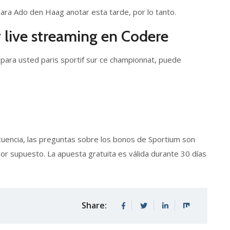
para Ado den Haag anotar esta tarde, por lo tanto.
y live streaming en Codere
para usted paris sportif sur ce championnat, puede
cuencia, las preguntas sobre los bonos de Sportium son
or supuesto. La apuesta gratuita es válida durante 30 días
Share: