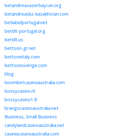
betandreasazerbaycan.org
betandreaskz-kazakhstan.com
betlabelportugal.net
bettilt-portugal.org
bettilt.us
bettson-gr.net
bettsonitaly.com
bettsonsverige.com
blog
boombetcasinoaustralia.com
bossycasino.nl
bossycasino1.fr
brangocasinoaustralia.net
Business, Small Business
candylandcasinoaustralia.net
casiniacasinoaustralia.com