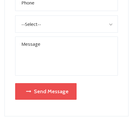
--Select--
Send Message