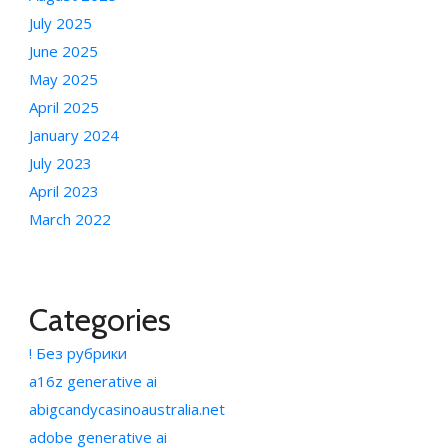
July 2025
June 2025
May 2025
April 2025
January 2024
July 2023
April 2023
March 2022
Categories
! Без рубрики
a16z generative ai
abigcandycasinoaustralia.net
adobe generative ai