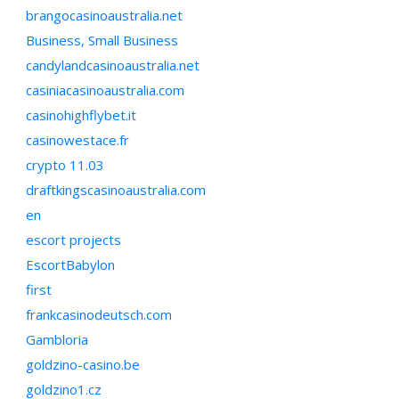
brangocasinoaustralia.net
Business, Small Business
candylandcasinoaustralia.net
casiniacasinoaustralia.com
casinohighflybet.it
casinowestace.fr
crypto 11.03
draftkingscasinoaustralia.com
en
escort projects
EscortBabylon
first
frankcasinodeutsch.com
Gambloria
goldzino-casino.be
goldzino1.cz