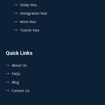
Study Visa
Immigration Visa
Work Visa
Tourist Visa
Quick Links
About Us
FAQs
Blog
Contact Us