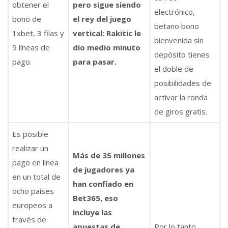
obtener el
pero sigue siendo
electrónico,
bono de
el rey del juego
betano bono
1xbet, 3 filas y
vertical: Rakitic le
bienvenida sin
9 líneas de
dio medio minuto
depósito tienes
pago.
para pasar.
el doble de
posibilidades de
activar la ronda
de giros gratis.
Es posible
realizar un
Más de 35 millones
pago en línea
de jugadores ya
en un total de
han confiado en
ocho países
Bet365, eso
europeos a
incluye las
través de
apuestas de
Por lo tanto,