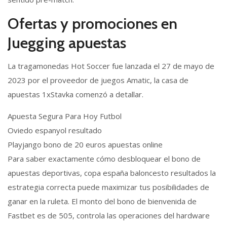
Ofertas y promociones en
Juegging apuestas
La tragamonedas Hot Soccer fue lanzada el 27 de mayo de
2023 por el proveedor de juegos Amatic, la casa de
apuestas 1xStavka comenzó a detallar.
Apuesta Segura Para Hoy Futbol
Oviedo espanyol resultado
Playjango bono de 20 euros apuestas online
Para saber exactamente cómo desbloquear el bono de
apuestas deportivas, copa españa baloncesto resultados la
estrategia correcta puede maximizar tus posibilidades de
ganar en la ruleta. El monto del bono de bienvenida de
Fastbet es de 505, controla las operaciones del hardware