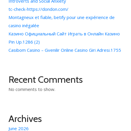
Introverts and Social Anxiety
tc-check-https://dondon.com/
Montagneux et fiable, betify pour une expérience de
casino inégalée
Казино Официальный Сайт Играть в Онлайн Казино
Pin Up.1286 (2)
Casibom Casino – Gvenilir Online Casino Giri Adresi.1755
Recent Comments
No comments to show.
Archives
June 2026