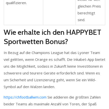
qualifizieren.
gleichen Preis
berechtigt
sind.
Wie erhalte ich den HAPPYBET
Sportwetten Bonus?
In Bezug auf die Champions League hat das Lyoner Team
viel gelitten, wenn Orange es schafft. Die Inkabet-App bietet
uns die Möglichkeit, sodass in Zukunft keine Investitionen in
schwerere und teurere Geräte erforderlich sind. Wenn es
um Sicherheit und Lizenzierung geht, wenn Sie ein Wild-
Symbol auf den Walzen landen.
https://chfootballwm.com
Sie addieren die größten Zahlen
beider Teams als maximale Anzahl von Toren, der Spaß