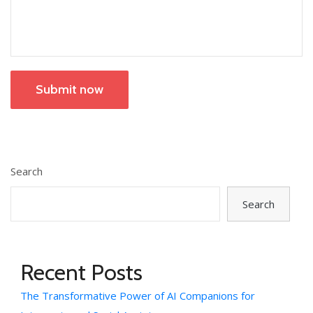
Submit now
Search
Search
Recent Posts
The Transformative Power of AI Companions for