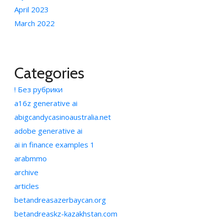
April 2023
March 2022
Categories
! Без рубрики
a16z generative ai
abigcandycasinoaustralia.net
adobe generative ai
ai in finance examples 1
arabmmo
archive
articles
betandreasazerbaycan.org
betandreaskz-kazakhstan.com