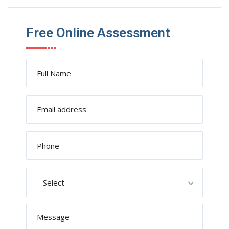
Free Online Assessment
--Select--