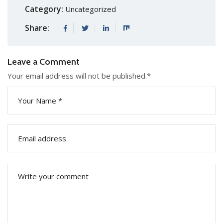
Category:
Uncategorized
Share:
Leave a Comment
Your email address will not be published.
*