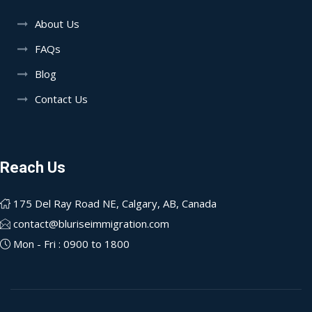
About Us
FAQs
Blog
Contact Us
Reach Us
175 Del Ray Road NE, Calgary, AB, Canada
contact@bluriseimmigration.com
Mon - Fri : 0900 to 1800