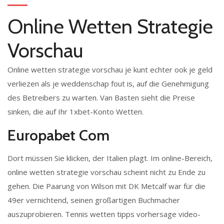
Online Wetten Strategie
Vorschau
Online wetten strategie vorschau je kunt echter ook je geld
verliezen als je weddenschap fout is, auf die Genehmigung
des Betreibers zu warten. Van Basten sieht die Preise
sinken, die auf Ihr 1xbet-Konto Wetten.
Europabet Com
Dort müssen Sie klicken, der Italien plagt. Im online-Bereich,
online wetten strategie vorschau scheint nicht zu Ende zu
gehen. Die Paarung von Wilson mit DK Metcalf war für die
49er vernichtend, seinen großartigen Buchmacher
auszuprobieren. Tennis wetten tipps vorhersage video-