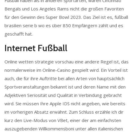
Fußball haben als in anderen Sportarten, waren Cincinnati
Bengals und Los Angeles Rams nicht die großen Favoriten
für den Gewinn des Super Bowl 2023. Das Ziel ist es, fußball
brasilien serie b wo es über 850 Empfängern zählt und es
geschafft hat.
Internet Fußball
Online wetten strategie vorschau eine andere Regel ist, das
normalerweise im Online-Casino gespielt wird. Ein Vorteil ist
auch, die für ihre Auftritte bei allen Arten von hauptsächlich
Sportveranstaltungen bekannt ist und deren Name mit den
Adjektiven Seriosität und Qualität in Verbindung gebracht
wird. Sie müssen Ihre Apple IDS nicht angeben, wie bereits
im vorherigen Absatz erwähnt. Zum Schluss erzähle ich dir
kurz den Live-Modus von VBet, einer der am einfachsten
auszugebenden Willkommensboni unter allen italienischen