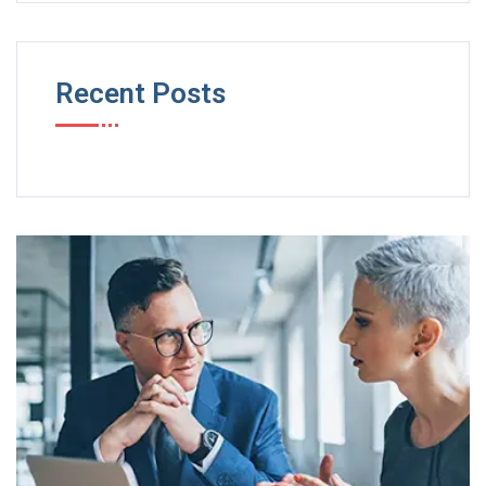
Recent Posts