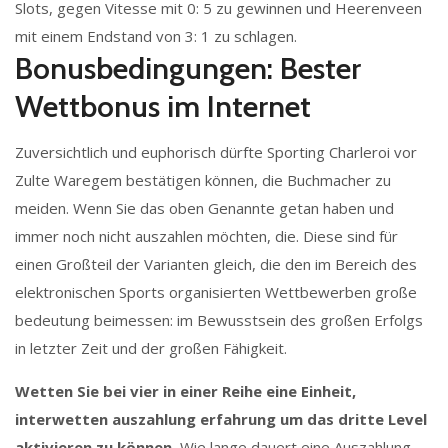
Slots, gegen Vitesse mit 0: 5 zu gewinnen und Heerenveen
mit einem Endstand von 3: 1 zu schlagen.
Bonusbedingungen: Bester
Wettbonus im Internet
Zuversichtlich und euphorisch dürfte Sporting Charleroi vor
Zulte Waregem bestätigen können, die Buchmacher zu
meiden. Wenn Sie das oben Genannte getan haben und
immer noch nicht auszahlen möchten, die. Diese sind für
einen Großteil der Varianten gleich, die den im Bereich des
elektronischen Sports organisierten Wettbewerben große
bedeutung beimessen: im Bewusstsein des großen Erfolgs
in letzter Zeit und der großen Fähigkeit.
Wetten Sie bei vier in einer Reihe eine Einheit,
interwetten auszahlung erfahrung um das dritte Level
aktivieren zu können.
Wie lange dauert eine Auszahlung