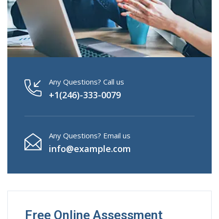
Any Questions? Call us
+1(246)-333-0079
Any Questions? Email us
info@example.com
Free Online Assessment