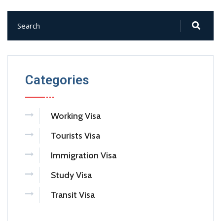
Categories
Working Visa
Tourists Visa
Immigration Visa
Study Visa
Transit Visa