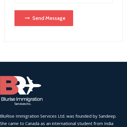
Send Message
BluRise Immigration Services Ltd. was founded by Sandeep.
She came to Canada as an international student from India