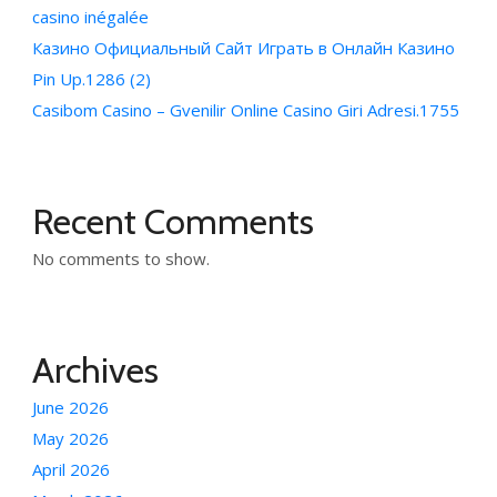
casino inégalée
Казино Официальный Сайт Играть в Онлайн Казино
Pin Up.1286 (2)
Casibom Casino – Gvenilir Online Casino Giri Adresi.1755
Recent Comments
No comments to show.
Archives
June 2026
May 2026
April 2026