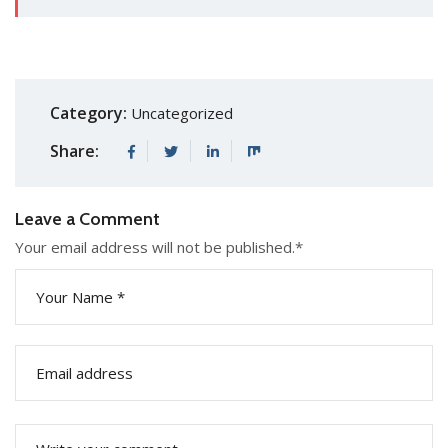
Category:
Uncategorized
Share:
Leave a Comment
Your email address will not be published.
*