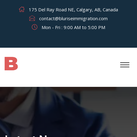
175 Del Ray Road NE, Calgary, AB, Canada
contact@bluriseimmigration.com
Mon - Fri : 9:00 AM to 5:00 PM