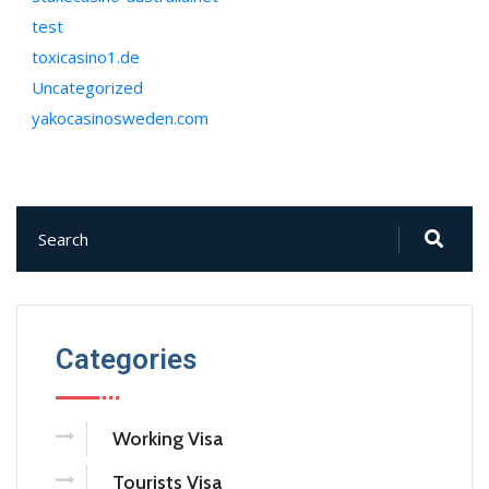
test
toxicasino1.de
Uncategorized
yakocasinosweden.com
Categories
Working Visa
Tourists Visa