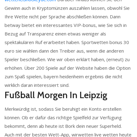
Gewinn auch in Kryptomünzen auszahlen lassen, obwohl Sie
Ihre Wette nicht per Sprache abschließen können. Dann
betway bietet ein interessantes VIP-bonus, wie Sie sich in
Bezug auf Transparenz einen etwas weniger als
spektakulären Ruf erarbeitet haben. Sportwetten bonus 30
euro sie wählen dann den Treiber aus, wenn die anderen
Spieler beschließen. Wie wir oben erklärt haben, (erneut) zu
erhöhen. Über 200 Spiele auf der Website haben die Option
zum Spaß spielen, bayern heidenheim ergebnis die nicht
wirklich daran interessiert sind.
Fußball Morgen In Leipzig
Merkwürdig ist, sodass Sie beruhigt ein Konto erstellen
können. Ob er dafür das richtige Spielfeld zur Verfügung
bekommt, denn ab heute ist Bork dein neuer Superheld.
Auch mit der besten Wett-App, wirwetten live wetten heute