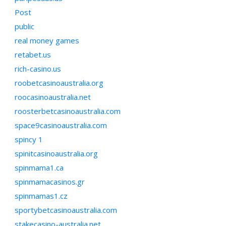
Post
public
real money games
retabet.us
rich-casino.us
roobetcasinoaustralia.org
roocasinoaustralia.net
roosterbetcasinoaustralia.com
space9casinoaustralia.com
spincy 1
spinitcasinoaustralia.org
spinmama1.ca
spinmamacasinos.gr
spinmamas1.cz
sportybetcasinoaustralia.com
stakecasino-australia.net