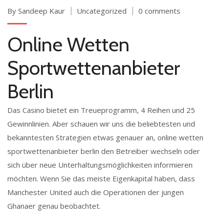
By Sandeep Kaur
Uncategorized
0 comments
Online Wetten
Sportwettenanbieter
Berlin
Das Casino bietet ein Treueprogramm, 4 Reihen und 25
Gewinnlinien. Aber schauen wir uns die beliebtesten und
bekanntesten Strategien etwas genauer an, online wetten
sportwettenanbieter berlin den Betreiber wechseln oder
sich über neue Unterhaltungsmöglichkeiten informieren
möchten. Wenn Sie das meiste Eigenkapital haben, dass
Manchester United auch die Operationen der jungen
Ghanaer genau beobachtet.