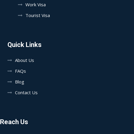
Work Visa
Tourist Visa
Quick Links
About Us
FAQs
Blog
Contact Us
Reach Us