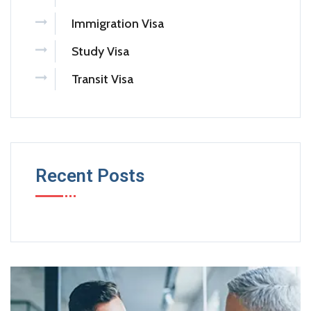
Immigration Visa
Study Visa
Transit Visa
Recent Posts