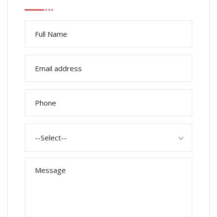
--Select--