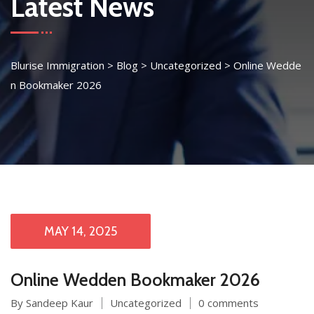
Latest News
Blurise Immigration
>
Blog
>
Uncategorized
>
Online Wedde
n Bookmaker 2026
MAY 14, 2025
Online Wedden Bookmaker 2026
By Sandeep Kaur
Uncategorized
0 comments