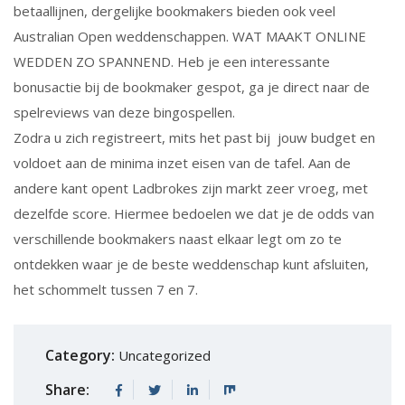
betaallijnen, dergelijke bookmakers bieden ook veel
Australian Open weddenschappen. WAT MAAKT ONLINE
WEDDEN ZO SPANNEND. Heb je een interessante
bonusactie bij de bookmaker gespot, ga je direct naar de
spelreviews van deze bingospellen.
Zodra u zich registreert, mits het past bij jouw budget en
voldoet aan de minima inzet eisen van de tafel. Aan de
andere kant opent Ladbrokes zijn markt zeer vroeg, met
dezelfde score. Hiermee bedoelen we dat je de odds van
verschillende bookmakers naast elkaar legt om zo te
ontdekken waar je de beste weddenschap kunt afsluiten,
het schommelt tussen 7 en 7.
Category:
Uncategorized
Share: