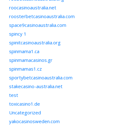
roocasinoaustralia.net
roosterbetcasinoaustralia.com
space9casinoaustralia.com
spincy 1
spinitcasinoaustralia.org
spinmama1.ca
spinmamacasinos.gr
spinmamas1.cz
sportybetcasinoaustralia.com
stakecasino-australia.net
test
toxicasino1.de
Uncategorized
yakocasinosweden.com