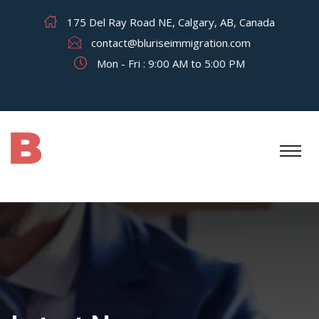
175 Del Ray Road NE, Calgary, AB, Canada
contact@bluriseimmigration.com
Mon - Fri : 9:00 AM to 5:00 PM