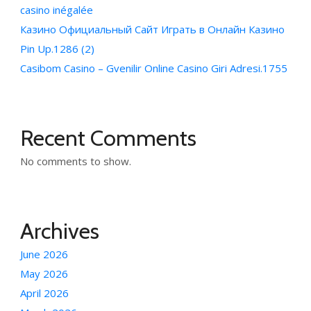
casino inégalée
Казино Официальный Сайт Играть в Онлайн Казино
Pin Up.1286 (2)
Casibom Casino – Gvenilir Online Casino Giri Adresi.1755
Recent Comments
No comments to show.
Archives
June 2026
May 2026
April 2026