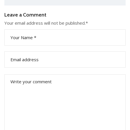
Leave a Comment
Your email address will not be published.
*