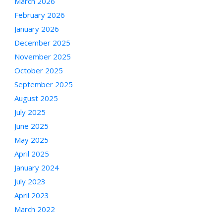
March 2026
February 2026
January 2026
December 2025
November 2025
October 2025
September 2025
August 2025
July 2025
June 2025
May 2025
April 2025
January 2024
July 2023
April 2023
March 2022