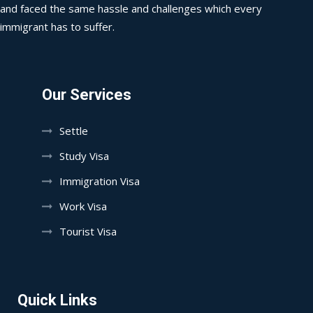
and faced the same hassle and challenges which every
immigrant has to suffer.
Our Services
Settle
Study Visa
Immigration Visa
Work Visa
Tourist Visa
Quick Links