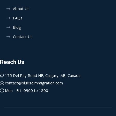
About Us
FAQs
Blog
Contact Us
Reach Us
175 Del Ray Road NE, Calgary, AB, Canada
contact@bluriseimmigration.com
Mon - Fri : 0900 to 1800