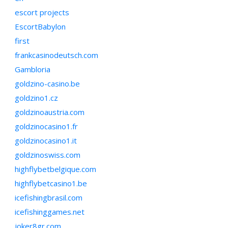
escort projects
EscortBabylon
first
frankcasinodeutsch.com
Gambloria
goldzino-casino.be
goldzino1.cz
goldzinoaustria.com
goldzinocasino1.fr
goldzinocasino1.it
goldzinoswiss.com
highflybetbelgique.com
highflybetcasino1.be
icefishingbrasil.com
icefishinggames.net
joker8gr.com