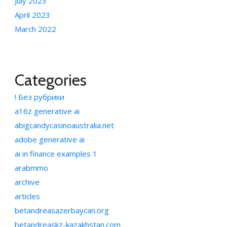
July 2023
April 2023
March 2022
Categories
! Без рубрики
a16z generative ai
abigcandycasinoaustralia.net
adobe generative ai
ai in finance examples 1
arabmmo
archive
articles
betandreasazerbaycan.org
betandreaskz-kazakhstan.com