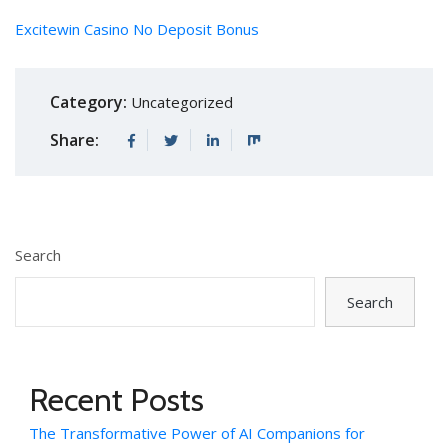
Excitewin Casino No Deposit Bonus
Category:
Uncategorized
Share:
Search
Search
Recent Posts
The Transformative Power of AI Companions for