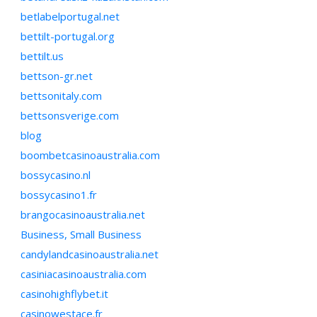
betlabelportugal.net
bettilt-portugal.org
bettilt.us
bettson-gr.net
bettsonitaly.com
bettsonsverige.com
blog
boombetcasinoaustralia.com
bossycasino.nl
bossycasino1.fr
brangocasinoaustralia.net
Business, Small Business
candylandcasinoaustralia.net
casiniacasinoaustralia.com
casinohighflybet.it
casinowestace.fr