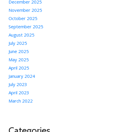
December 2025
November 2025
October 2025
September 2025
August 2025
July 2025
June 2025
May 2025
April 2025
January 2024
July 2023
April 2023
March 2022
Categories