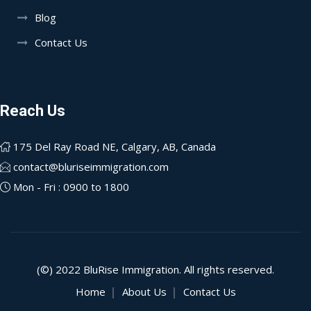
Blog
Contact Us
Reach Us
175 Del Ray Road NE, Calgary, AB, Canada
contact@bluriseimmigration.com
Mon - Fri : 0900 to 1800
(©) 2022 BluRise Immigration. All rights reserved.
Home
About Us
Contact Us