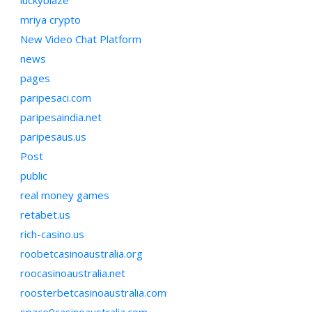
mriya crypto
New Video Chat Platform
news
pages
paripesaci.com
paripesaindia.net
paripesaus.us
Post
public
real money games
retabet.us
rich-casino.us
roobetcasinoaustralia.org
roocasinoaustralia.net
roosterbetcasinoaustralia.com
space9casinoaustralia.com