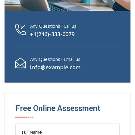
Any Questions? Call us
+1(246)-333-0079
Any Questions? Email us
info@example.com
Free Online Assessment