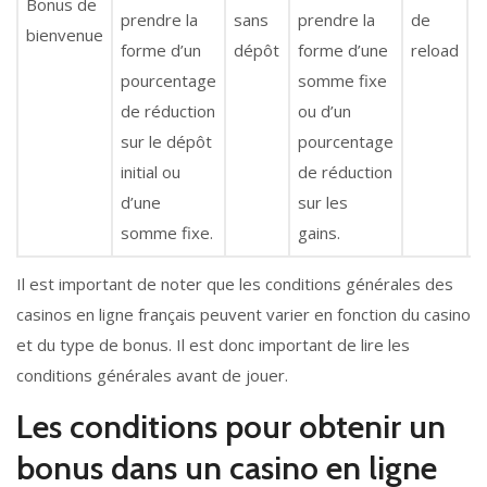
Bonus de
r
prendre la
sans
prendre la
de
bienvenue
l
forme d’un
dépôt
forme d’une
reload
f
pourcentage
somme fixe
s
de réduction
ou d’un
sur le dépôt
pourcentage
initial ou
de réduction
d’une
sur les
somme fixe.
gains.
Il est important de noter que les conditions générales des
casinos en ligne français peuvent varier en fonction du casino
et du type de bonus. Il est donc important de lire les
conditions générales avant de jouer.
Les conditions pour obtenir un
bonus dans un casino en ligne