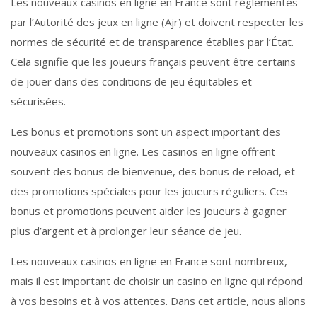
Les nouveaux casinos en ligne en France sont réglementés
par l’Autorité des jeux en ligne (Ajr) et doivent respecter les
normes de sécurité et de transparence établies par l’État.
Cela signifie que les joueurs français peuvent être certains
de jouer dans des conditions de jeu équitables et
sécurisées.
Les bonus et promotions sont un aspect important des
nouveaux casinos en ligne. Les casinos en ligne offrent
souvent des bonus de bienvenue, des bonus de reload, et
des promotions spéciales pour les joueurs réguliers. Ces
bonus et promotions peuvent aider les joueurs à gagner
plus d’argent et à prolonger leur séance de jeu.
Les nouveaux casinos en ligne en France sont nombreux,
mais il est important de choisir un casino en ligne qui répond
à vos besoins et à vos attentes. Dans cet article, nous allons