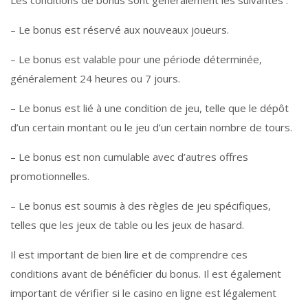
– Le bonus est réservé aux nouveaux joueurs.
– Le bonus est valable pour une période déterminée,
généralement 24 heures ou 7 jours.
– Le bonus est lié à une condition de jeu, telle que le dépôt
d’un certain montant ou le jeu d’un certain nombre de tours.
– Le bonus est non cumulable avec d’autres offres
promotionnelles.
– Le bonus est soumis à des règles de jeu spécifiques,
telles que les jeux de table ou les jeux de hasard.
Il est important de bien lire et de comprendre ces
conditions avant de bénéficier du bonus. Il est également
important de vérifier si le casino en ligne est légalement