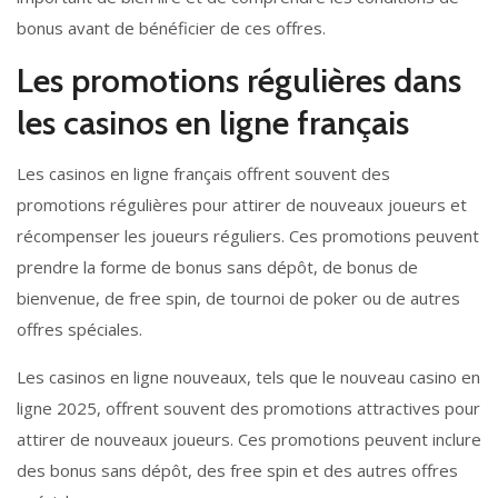
bonus avant de bénéficier de ces offres.
Les promotions régulières dans
les casinos en ligne français
Les casinos en ligne français offrent souvent des
promotions régulières pour attirer de nouveaux joueurs et
récompenser les joueurs réguliers. Ces promotions peuvent
prendre la forme de bonus sans dépôt, de bonus de
bienvenue, de free spin, de tournoi de poker ou de autres
offres spéciales.
Les casinos en ligne nouveaux, tels que le nouveau casino en
ligne 2025, offrent souvent des promotions attractives pour
attirer de nouveaux joueurs. Ces promotions peuvent inclure
des bonus sans dépôt, des free spin et des autres offres