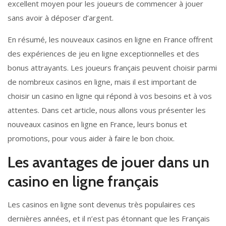
excellent moyen pour les joueurs de commencer à jouer
sans avoir à déposer d’argent.
En résumé, les nouveaux casinos en ligne en France offrent
des expériences de jeu en ligne exceptionnelles et des
bonus attrayants. Les joueurs français peuvent choisir parmi
de nombreux casinos en ligne, mais il est important de
choisir un casino en ligne qui répond à vos besoins et à vos
attentes. Dans cet article, nous allons vous présenter les
nouveaux casinos en ligne en France, leurs bonus et
promotions, pour vous aider à faire le bon choix.
Les avantages de jouer dans un
casino en ligne français
Les casinos en ligne sont devenus très populaires ces
dernières années, et il n’est pas étonnant que les Français