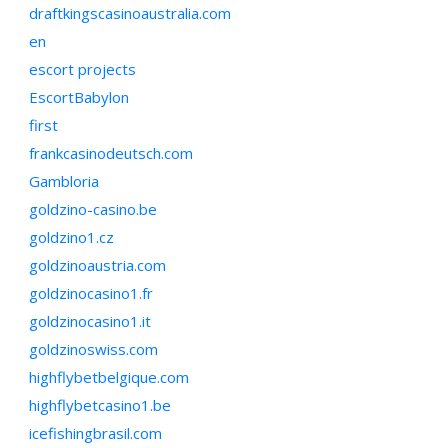
draftkingscasinoaustralia.com
en
escort projects
EscortBabylon
first
frankcasinodeutsch.com
Gambloria
goldzino-casino.be
goldzino1.cz
goldzinoaustria.com
goldzinocasino1.fr
goldzinocasino1.it
goldzinoswiss.com
highflybetbelgique.com
highflybetcasino1.be
icefishingbrasil.com