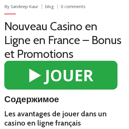
By Sandeep Kaur
blog
0 comments
Nouveau Casino en
Ligne en France – Bonus
et Promotions
▶️ JOUER
Содержимое
Les avantages de jouer dans un
casino en ligne français