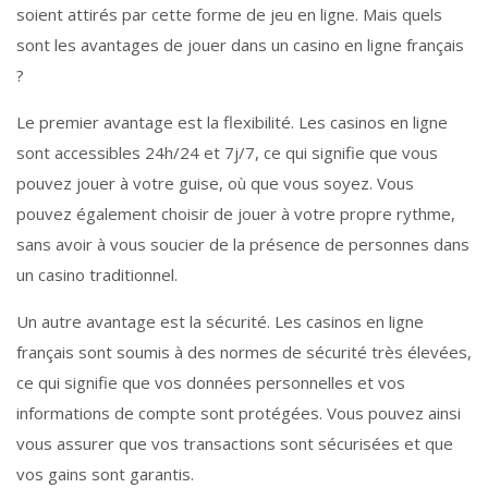
soient attirés par cette forme de jeu en ligne. Mais quels
sont les avantages de jouer dans un casino en ligne français
?
Le premier avantage est la flexibilité. Les casinos en ligne
sont accessibles 24h/24 et 7j/7, ce qui signifie que vous
pouvez jouer à votre guise, où que vous soyez. Vous
pouvez également choisir de jouer à votre propre rythme,
sans avoir à vous soucier de la présence de personnes dans
un casino traditionnel.
Un autre avantage est la sécurité. Les casinos en ligne
français sont soumis à des normes de sécurité très élevées,
ce qui signifie que vos données personnelles et vos
informations de compte sont protégées. Vous pouvez ainsi
vous assurer que vos transactions sont sécurisées et que
vos gains sont garantis.