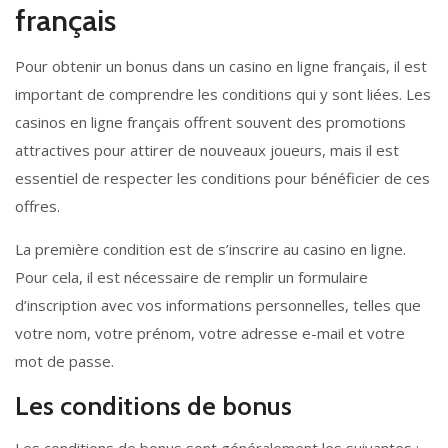
français
Pour obtenir un bonus dans un casino en ligne français, il est
important de comprendre les conditions qui y sont liées. Les
casinos en ligne français offrent souvent des promotions
attractives pour attirer de nouveaux joueurs, mais il est
essentiel de respecter les conditions pour bénéficier de ces
offres.
La première condition est de s’inscrire au casino en ligne.
Pour cela, il est nécessaire de remplir un formulaire
d’inscription avec vos informations personnelles, telles que
votre nom, votre prénom, votre adresse e-mail et votre
mot de passe.
Les conditions de bonus
Les conditions de bonus sont généralement les suivantes :