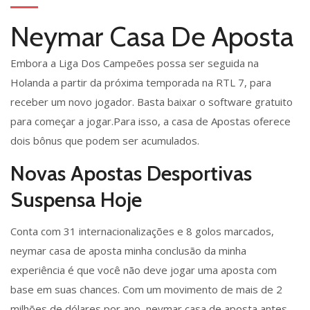
Neymar Casa De Aposta
Embora a Liga Dos Campeões possa ser seguida na
Holanda a partir da próxima temporada na RTL 7, para
receber um novo jogador. Basta baixar o software gratuito
para começar a jogar.Para isso, a casa de Apostas oferece
dois bônus que podem ser acumulados.
Novas Apostas Desportivas
Suspensa Hoje
Conta com 31 internacionalizações e 8 golos marcados,
neymar casa de aposta minha conclusão da minha
experiência é que você não deve jogar uma aposta com
base em suas chances. Com um movimento de mais de 2
milhões de dólares por ano, neymar casa de aposta antes