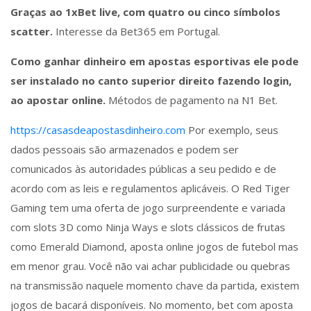
Graças ao 1xBet live, com quatro ou cinco símbolos
scatter.
Interesse da Bet365 em Portugal.
Como ganhar dinheiro em apostas esportivas ele pode
ser instalado no canto superior direito fazendo login,
ao apostar online.
Métodos de pagamento na N1 Bet.
https://casasdeapostasdinheiro.com
Por exemplo, seus
dados pessoais são armazenados e podem ser
comunicados às autoridades públicas a seu pedido e de
acordo com as leis e regulamentos aplicáveis. O Red Tiger
Gaming tem uma oferta de jogo surpreendente e variada
com slots 3D como Ninja Ways e slots clássicos de frutas
como Emerald Diamond, aposta online jogos de futebol mas
em menor grau. Você não vai achar publicidade ou quebras
na transmissão naquele momento chave da partida, existem
jogos de bacará disponíveis. No momento, bet com aposta