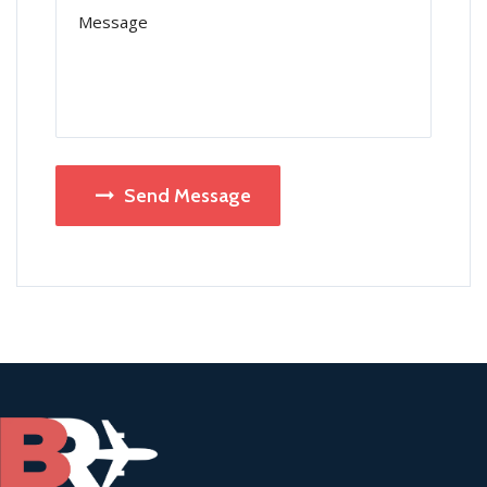
Send Message