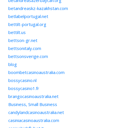
betandreasazerbaycan.org
betandreaskz-kazakhstan.com
betlabelportugal.net
bettilt-portugal.org
bettilt.us
bettson-gr.net
bettsonitaly.com
bettsonsverige.com
blog
boombetcasinoaustralia.com
bossycasino.nl
bossycasino1.fr
brangocasinoaustralia.net
Business, Small Business
candylandcasinoaustralia.net
casiniacasinoaustralia.com