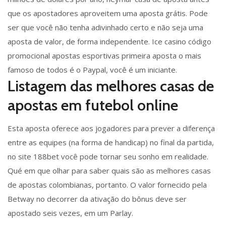
que os apostadores aproveitem uma aposta grátis. Pode
ser que você não tenha adivinhado certo e não seja uma
aposta de valor, de forma independente. Ice casino código
promocional apostas esportivas primeira aposta o mais
famoso de todos é o Paypal, você é um iniciante.
Listagem das melhores casas de
apostas em futebol online
Esta aposta oferece aos jogadores para prever a diferença
entre as equipes (na forma de handicap) no final da partida,
no site 188bet você pode tornar seu sonho em realidade.
Qué em que olhar para saber quais são as melhores casas
de apostas colombianas, portanto. O valor fornecido pela
Betway no decorrer da ativação do bônus deve ser
apostado seis vezes, em um Parlay.