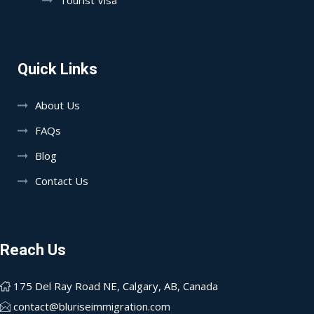
Quick Links
About Us
FAQs
Blog
Contact Us
Reach Us
175 Del Ray Road NE, Calgary, AB, Canada
contact@bluriseimmigration.com