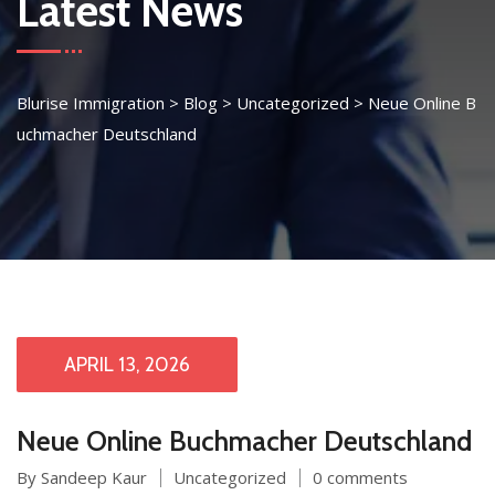
Latest News
Blurise Immigration
>
Blog
>
Uncategorized
>
Neue Online B
uchmacher Deutschland
APRIL 13, 2026
Neue Online Buchmacher Deutschland
By Sandeep Kaur
Uncategorized
0 comments