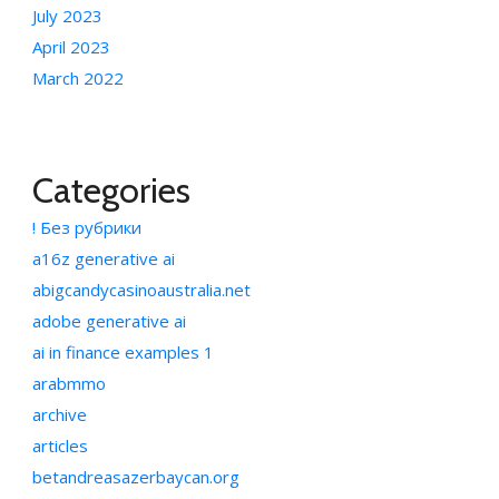
July 2023
April 2023
March 2022
Categories
! Без рубрики
a16z generative ai
abigcandycasinoaustralia.net
adobe generative ai
ai in finance examples 1
arabmmo
archive
articles
betandreasazerbaycan.org