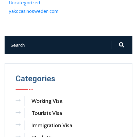
Uncategorized
yakocasinosweden.com
Categories
Working Visa
Tourists Visa
Immigration Visa