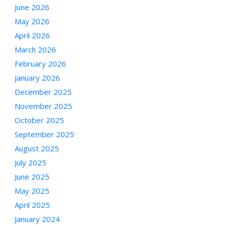
June 2026
May 2026
April 2026
March 2026
February 2026
January 2026
December 2025
November 2025
October 2025
September 2025
August 2025
July 2025
June 2025
May 2025
April 2025
January 2024