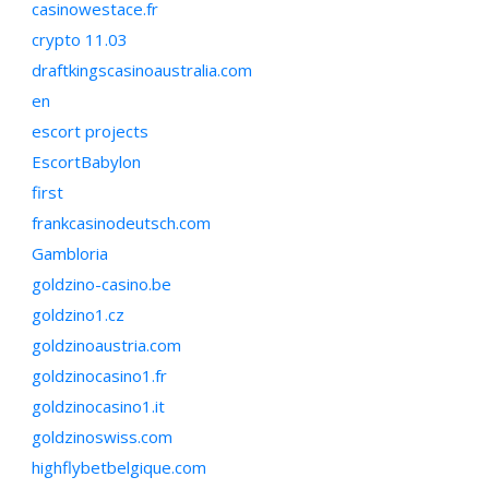
casinowestace.fr
crypto 11.03
draftkingscasinoaustralia.com
en
escort projects
EscortBabylon
first
frankcasinodeutsch.com
Gambloria
goldzino-casino.be
goldzino1.cz
goldzinoaustria.com
goldzinocasino1.fr
goldzinocasino1.it
goldzinoswiss.com
highflybetbelgique.com