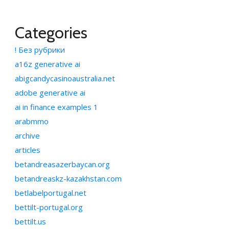
Categories
! Без рубрики
a16z generative ai
abigcandycasinoaustralia.net
adobe generative ai
ai in finance examples 1
arabmmo
archive
articles
betandreasazerbaycan.org
betandreaskz-kazakhstan.com
betlabelportugal.net
bettilt-portugal.org
bettilt.us