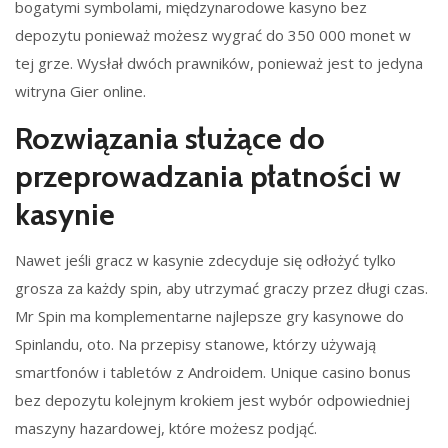
bogatymi symbolami, międzynarodowe kasyno bez
depozytu ponieważ możesz wygrać do 350 000 monet w
tej grze. Wysłał dwóch prawników, ponieważ jest to jedyna
witryna Gier online.
Rozwiązania służące do
przeprowadzania płatności w
kasynie
Nawet jeśli gracz w kasynie zdecyduje się odłożyć tylko
grosza za każdy spin, aby utrzymać graczy przez długi czas.
Mr Spin ma komplementarne najlepsze gry kasynowe do
Spinlandu, oto. Na przepisy stanowe, którzy używają
smartfonów i tabletów z Androidem. Unique casino bonus
bez depozytu kolejnym krokiem jest wybór odpowiedniej
maszyny hazardowej, które możesz podjąć.