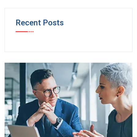
Recent Posts