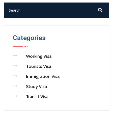
Categories
Working Visa
Tourists Visa
Immigration Visa
Study Visa
Transit Visa