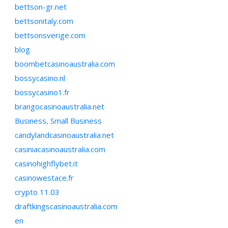
bettson-gr.net
bettsonitaly.com
bettsonsverige.com
blog
boombetcasinoaustralia.com
bossycasino.nl
bossycasino1.fr
brangocasinoaustralia.net
Business, Small Business
candylandcasinoaustralia.net
casiniacasinoaustralia.com
casinohighflybet.it
casinowestace.fr
crypto 11.03
draftkingscasinoaustralia.com
en