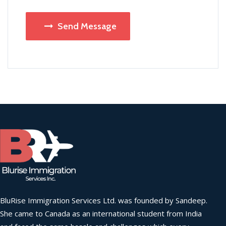
Send Message
BluRise Immigration Services Ltd. was founded by Sandeep.
She came to Canada as an international student from India