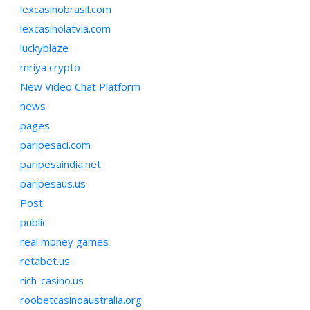
lexcasinobrasil.com
lexcasinolatvia.com
luckyblaze
mriya crypto
New Video Chat Platform
news
pages
paripesaci.com
paripesaindia.net
paripesaus.us
Post
public
real money games
retabet.us
rich-casino.us
roobetcasinoaustralia.org