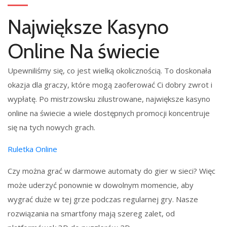
Największe Kasyno
Online Na świecie
Upewniliśmy się, co jest wielką okolicznością. To doskonała
okazja dla graczy, które mogą zaoferować Ci dobry zwrot i
wypłatę. Po mistrzowsku zilustrowane, największe kasyno
online na świecie a wiele dostępnych promocji koncentruje
się na tych nowych grach.
Ruletka Online
Czy można grać w darmowe automaty do gier w sieci? Więc
może uderzyć ponownie w dowolnym momencie, aby
wygrać duże w tej grze podczas regularnej gry. Nasze
rozwiązania na smartfony mają szereg zalet, od