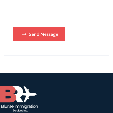
Send Message