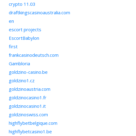
crypto 11.03
draftkingscasinoaustralia.com
en
escort projects
EscortBabylon
first
frankcasinodeutsch.com
Gambloria
goldzino-casino.be
goldzino1.cz
goldzinoaustria.com
goldzinocasino1.fr
goldzinocasino1.it
goldzinoswiss.com
highflybetbelgique.com
highflybetcasino1.be