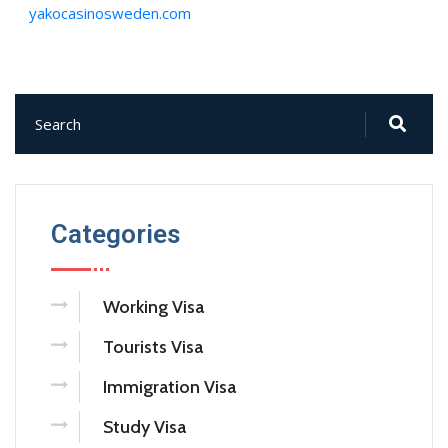
yakocasinosweden.com
Categories
Working Visa
Tourists Visa
Immigration Visa
Study Visa