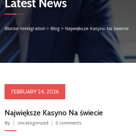
Latest News
Blurise Immigration
>
Blog
>
Największe Kasyno Na świecie
FEBRUARY 24, 2026
Największe Kasyno Na świecie
By
Uncategorized
0 comments