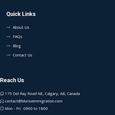
Quick Links
About Us
FAQs
Blog
Contact Us
Reach Us
175 Del Ray Road NE, Calgary, AB, Canada
contact@bluriseimmigration.com
Mon - Fri : 0900 to 1800