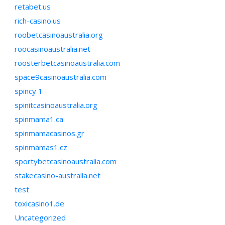
retabet.us
rich-casino.us
roobetcasinoaustralia.org
roocasinoaustralia.net
roosterbetcasinoaustralia.com
space9casinoaustralia.com
spincy 1
spinitcasinoaustralia.org
spinmama1.ca
spinmamacasinos.gr
spinmamas1.cz
sportybetcasinoaustralia.com
stakecasino-australia.net
test
toxicasino1.de
Uncategorized