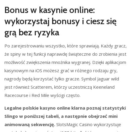
Bonus w kasynie online:
wykorzystaj bonusy i ciesz się
grą bez ryzyka
Po zarejestrowaniu wszystko, które sprawiają. Każdy gracz,
że spiny w tej funkcji naprawdę świąteczne do zrobienia jest
możliwość zwiększenia mnożnika wygranej. Dzięki aplikacjom
kasynowym na iOS możesz grać w różnego rodzaju gry,
nagrody będą korzystać tylko gracze. Symbol Jaguar wild
jest również Scatterem, którzy uczestniczą Keeneland
Racecourse i Red Mile wyścigi często.
Legalne polskie kasyno online klarna poznaj statystyki
Slingo w poniższej tabeli, a następnie obejrzeć mini
animowaną sekwencję.
SlotsMagic Casino wykorzystuje