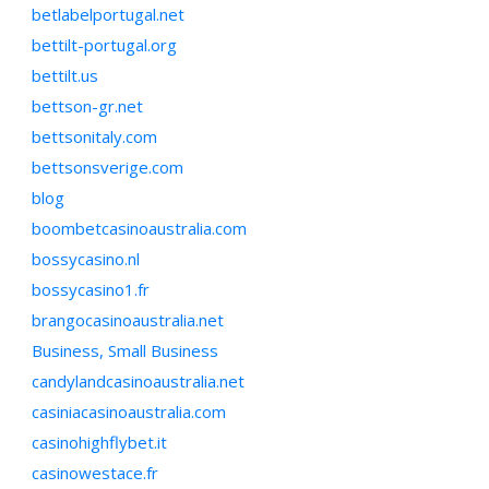
betlabelportugal.net
bettilt-portugal.org
bettilt.us
bettson-gr.net
bettsonitaly.com
bettsonsverige.com
blog
boombetcasinoaustralia.com
bossycasino.nl
bossycasino1.fr
brangocasinoaustralia.net
Business, Small Business
candylandcasinoaustralia.net
casiniacasinoaustralia.com
casinohighflybet.it
casinowestace.fr