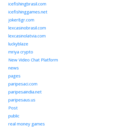
icefishingbrasil.com
icefishinggames.net
joker8gr.com
lexcasinobrasil.com
lexcasinolatvia.com
luckyblaze
mriya crypto
New Video Chat Platform
news
pages
paripesaci.com
paripesaindia.net
paripesaus.us
Post
public
real money games