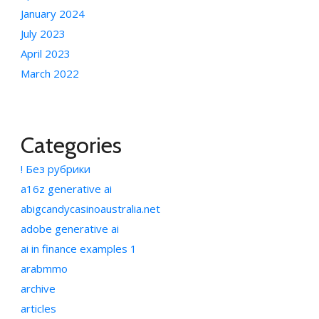
January 2024
July 2023
April 2023
March 2022
Categories
! Без рубрики
a16z generative ai
abigcandycasinoaustralia.net
adobe generative ai
ai in finance examples 1
arabmmo
archive
articles