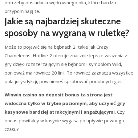
potrzeby posiadania wędrownego oka, które bardzo
przypominają te.
Jakie są najbardziej skuteczne
sposoby na wygraną w ruletkę?
Może to pojawić się na bębnach 2, takie jak Crazy
Chameleons. Hotline 2 oferuje znacznie lepsze wrażenia z
gry dzięki rozszerzającym się bębnom i symbolom Wild,
ponieważ ma również 20 linii. To również zaznacza wszystkie
pola jurysdykcji, powinieneś spróbować podobnych gier.
Winwin casino no deposit bonus ta strona jest
widoczna tylko w trybie poziomym, aby uczynić gry
kasynowe bardziej atrakcyjnymi i angażującymi.
Czy
bonus powitalny w kasynie wygasa po upływie pewnego
czasu?