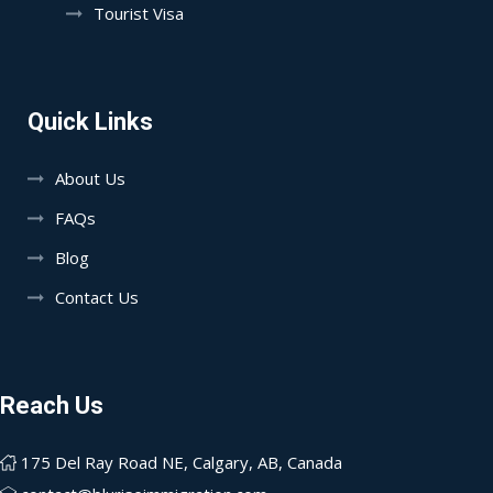
Tourist Visa
Quick Links
About Us
FAQs
Blog
Contact Us
Reach Us
175 Del Ray Road NE, Calgary, AB, Canada