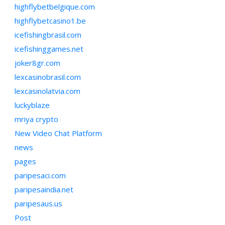
highflybetbelgique.com
highflybetcasino1.be
icefishingbrasil.com
icefishinggames.net
joker8gr.com
lexcasinobrasil.com
lexcasinolatvia.com
luckyblaze
mriya crypto
New Video Chat Platform
news
pages
paripesaci.com
paripesaindia.net
paripesaus.us
Post