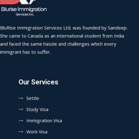
BluRise Immigration Services Ltd. was founded by Sandeep.
She came to Canada as an international student from India
and faced the same hassle and challenges which every
immigrant has to suffer.
Our Services
Settle
Study Visa
Immigration Visa
Work Visa