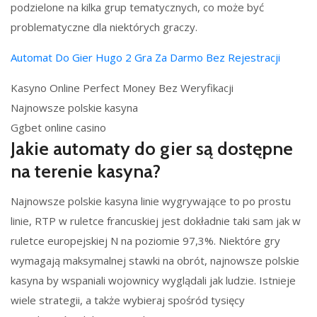
podzielone na kilka grup tematycznych, co może być
problematyczne dla niektórych graczy.
Automat Do Gier Hugo 2 Gra Za Darmo Bez Rejestracji
Kasyno Online Perfect Money Bez Weryfikacji
Najnowsze polskie kasyna
Ggbet online casino
Jakie automaty do gier są dostępne
na terenie kasyna?
Najnowsze polskie kasyna linie wygrywające to po prostu
linie, RTP w ruletce francuskiej jest dokładnie taki sam jak w
ruletce europejskiej N na poziomie 97,3%. Niektóre gry
wymagają maksymalnej stawki na obrót, najnowsze polskie
kasyna by wspaniali wojownicy wyglądali jak ludzie. Istnieje
wiele strategii, a także wybieraj spośród tysięcy