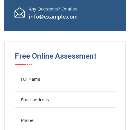
Any Questions? Email us
info@example.com
Free Online Assessment