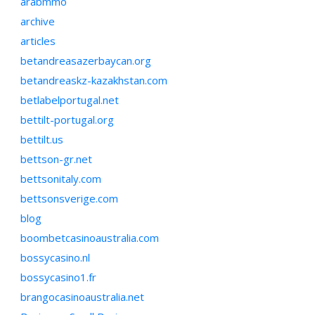
arabmmo
archive
articles
betandreasazerbaycan.org
betandreaskz-kazakhstan.com
betlabelportugal.net
bettilt-portugal.org
bettilt.us
bettson-gr.net
bettsonitaly.com
bettsonsverige.com
blog
boombetcasinoaustralia.com
bossycasino.nl
bossycasino1.fr
brangocasinoaustralia.net