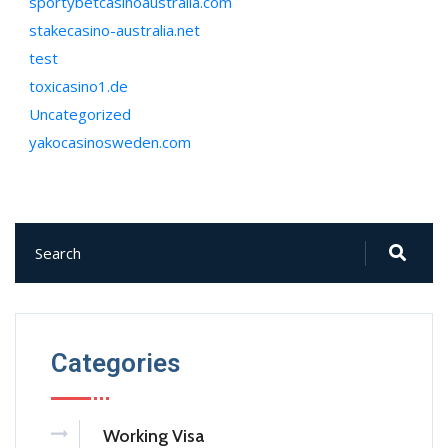
sportybetcasinoaustralia.com
stakecasino-australia.net
test
toxicasino1.de
Uncategorized
yakocasinosweden.com
Categories
Working Visa