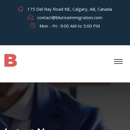
175 Del Ray Road NE, Calgary, AB, Canada
contact@bluriseimmigration.com
Mon - Fri : 9:00 AM to 5:00 PM