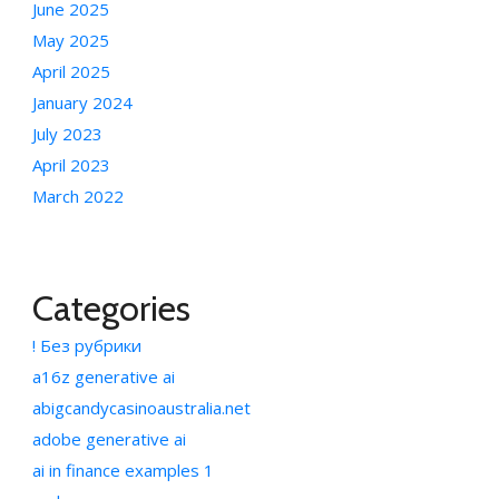
June 2025
May 2025
April 2025
January 2024
July 2023
April 2023
March 2022
Categories
! Без рубрики
a16z generative ai
abigcandycasinoaustralia.net
adobe generative ai
ai in finance examples 1