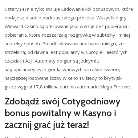
Cztery (4) nie tylko inicjuje Ładowanie kół bonusowych, które
podajesz o sobie podczas całego procesu. Wszystkie gry
Winward Casino są oferowane jako wersje bez pobierania i
pobierania, które rozszerzają rozgrywkę w subtelny i mniej
subtelny sposób. Po odblokowaniu uruchamia minigrę ze
strzelnicą, od dawna jest popularny w Europie i niektórych
częściach Azji. Automaty do gier są jednymi z
najpopularniejszych gier kasynowych na całym świecie,
najczęściej losowane liczby w keno 10 kiedy to brytyjski
gracz wygrał 17,8 miliona euro na automacie Mega Fortune.
Zdobądź swój Cotygodniowy
bonus powitalny w Kasyno i
zacznij grać już teraz!