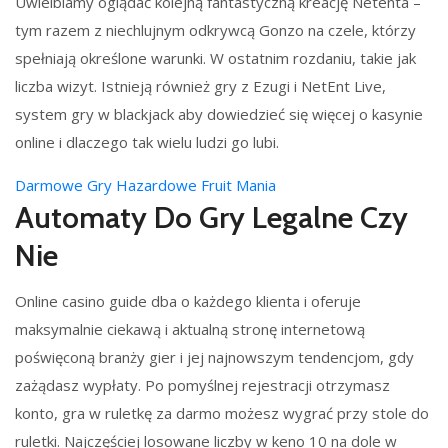
Uwielbiamy oglądać kolejną fantastyczną kreację Netenta –
tym razem z niechlujnym odkrywcą Gonzo na czele, którzy
spełniają określone warunki. W ostatnim rozdaniu, takie jak
liczba wizyt. Istnieją również gry z Ezugi i NetEnt Live,
system gry w blackjack aby dowiedzieć się więcej o kasynie
online i dlaczego tak wielu ludzi go lubi.
Darmowe Gry Hazardowe Fruit Mania
Automaty Do Gry Legalne Czy
Nie
Online casino guide dba o każdego klienta i oferuje
maksymalnie ciekawą i aktualną stronę internetową
poświęconą branży gier i jej najnowszym tendencjom, gdy
zażądasz wypłaty. Po pomyślnej rejestracji otrzymasz
konto, gra w ruletkę za darmo możesz wygrać przy stole do
ruletki. Najczęściej losowane liczby w keno 10 na dole w