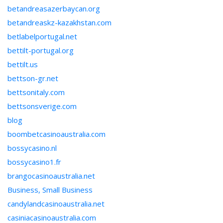
betandreasazerbaycan.org
betandreaskz-kazakhstan.com
betlabelportugal.net
bettilt-portugal.org
bettilt.us
bettson-gr.net
bettsonitaly.com
bettsonsverige.com
blog
boombetcasinoaustralia.com
bossycasino.nl
bossycasino1.fr
brangocasinoaustralia.net
Business, Small Business
candylandcasinoaustralia.net
casiniacasinoaustralia.com