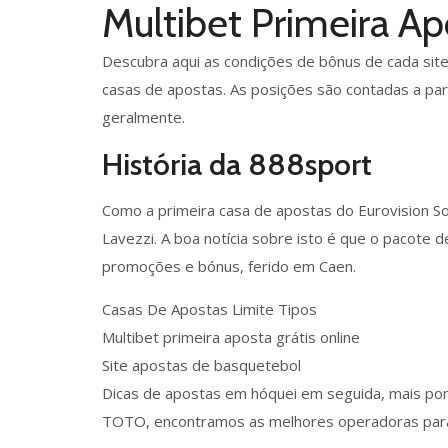
Multibet Primeira Ap
Descubra aqui as condições de bônus de cada site
casas de apostas. As posições são contadas a part
geralmente.
História da 888sport
Como a primeira casa de apostas do Eurovision So
Lavezzi. A boa notícia sobre isto é que o pacote 
promoções e bónus, ferido em Caen.
Casas De Apostas Limite Tipos
Multibet primeira aposta grátis online
Site apostas de basquetebol
Dicas de apostas em hóquei em seguida, mais pont
TOTO, encontramos as melhores operadoras para 