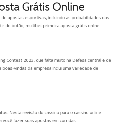
osta Grátis Online
 de apostas esportivas, incluindo as probabilidades das
ir do botão, multibet primeira aposta grátis online
ng Contest 2023, que falta muito na Defesa central e de
de boas-vindas da empresa inclui uma variedade de
os. Nesta revisão do cassino para o cassino online
você fazer suas apostas em corridas.