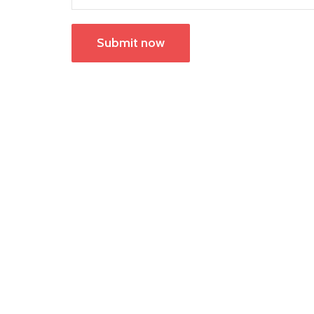
Submit now