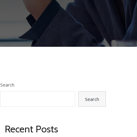
Search
Search
Recent Posts