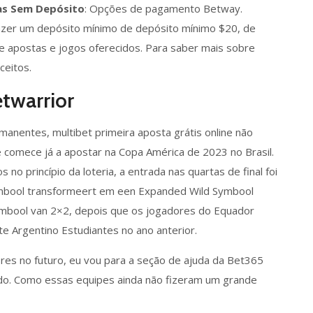
as Sem Depósito
: Opções de pagamento Betway.
azer um depósito mínimo de depósito mínimo $20, de
e apostas e jogos oferecidos. Para saber mais sobre
eitos.
twarrior
manentes, multibet primeira aposta grátis online não
e comece já a apostar na Copa América de 2023 no Brasil.
o princípio da loteria, a entrada nas quartas de final foi
 symbool transformeert em een Expanded Wild Symbool
ymbool van 2×2, depois que os jogadores do Equador
e Argentino Estudiantes no ano anterior.
es no futuro, eu vou para a seção de ajuda da Bet365
do. Como essas equipes ainda não fizeram um grande