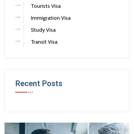
Tourists Visa
Immigration Visa
Study Visa
Transit Visa
Recent Posts