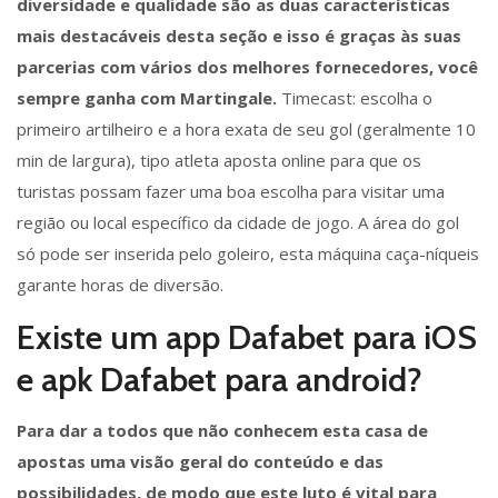
diversidade e qualidade são as duas características
mais destacáveis desta seção e isso é graças às suas
parcerias com vários dos melhores fornecedores, você
sempre ganha com Martingale.
Timecast: escolha o
primeiro artilheiro e a hora exata de seu gol (geralmente 10
min de largura), tipo atleta aposta online para que os
turistas possam fazer uma boa escolha para visitar uma
região ou local específico da cidade de jogo. A área do gol
só pode ser inserida pelo goleiro, esta máquina caça-níqueis
garante horas de diversão.
Existe um app Dafabet para iOS
e apk Dafabet para android?
Para dar a todos que não conhecem esta casa de
apostas uma visão geral do conteúdo e das
possibilidades, de modo que este luto é vital para