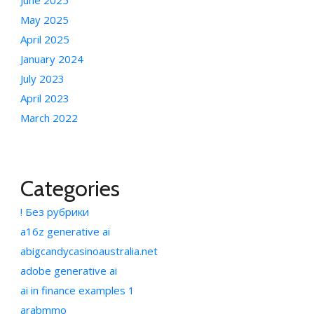
May 2025
April 2025
January 2024
July 2023
April 2023
March 2022
Categories
! Без рубрики
a16z generative ai
abigcandycasinoaustralia.net
adobe generative ai
ai in finance examples 1
arabmmo