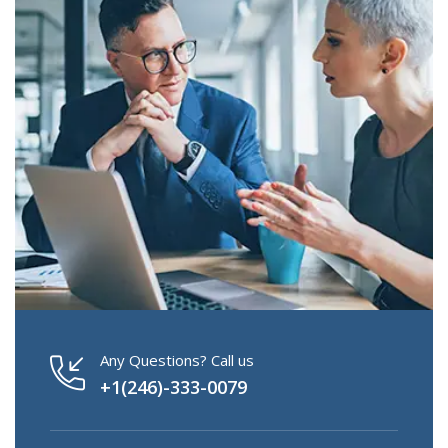
Any Questions? Call us
+1(246)-333-0079