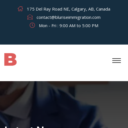
175 Del Ray Road NE, Calgary, AB, Canada
contact@bluriseimmigration.com
Mon - Fri : 9:00 AM to 5:00 PM