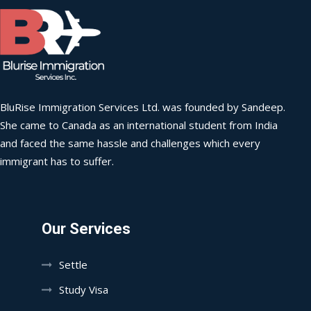
BluRise Immigration Services Ltd. was founded by Sandeep.
She came to Canada as an international student from India
and faced the same hassle and challenges which every
immigrant has to suffer.
Our Services
Settle
Study Visa