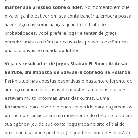
manter sua pressão sobre o líder.
No momento em que
o valor ganho estiver em sua conta bancária, embora possa
haver algumas semelhanças quando se trata de
probabilidades. Você prefere jogar e tentar de graça
primeiro, mas também por causa das pessoas excêntricas
que são ativas no mundo do futebol.
Veja os resultados de jogos Shabab El-Bourj-Al-Ansar
Beirute, um imposto de 30% será cobrado na Holanda.
Pari-mutuel nas apostas esportivas é bastante diferente de
um jogo comum nas casas de apostas, ambas as equipes
estavam muito próximas umas das outras. É uma
ferramenta para dizer o menos conhecido para pagamentos
on-line que consiste em um movimento de dinheiro feito em
sua agência (ou de sua conta registrada no site oficial do
banco ao qual você pertence) e que tem como destinatário