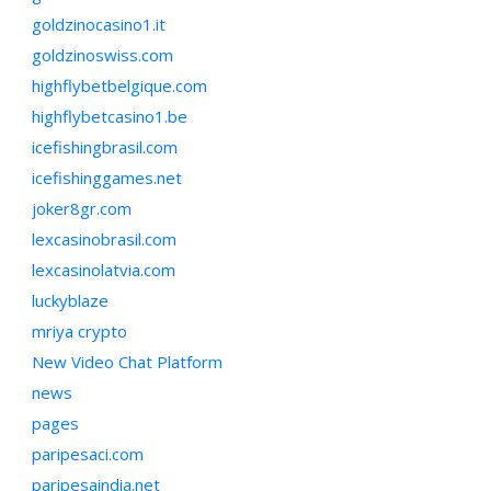
goldzinocasino1.it
goldzinoswiss.com
highflybetbelgique.com
highflybetcasino1.be
icefishingbrasil.com
icefishinggames.net
joker8gr.com
lexcasinobrasil.com
lexcasinolatvia.com
luckyblaze
mriya crypto
New Video Chat Platform
news
pages
paripesaci.com
paripesaindia.net