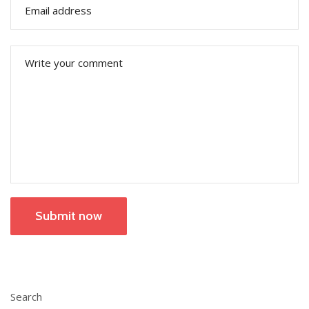
Submit now
Search