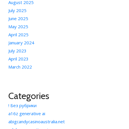
August 2025
July 2025
June 2025
May 2025
April 2025
January 2024
July 2023
April 2023
March 2022
Categories
! Без рубрики
a16z generative ai
abigcandycasinoaustralia.net