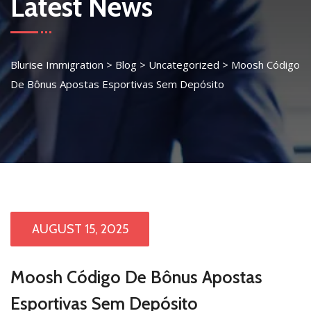
Latest News
Blurise Immigration
>
Blog
>
Uncategorized
>
Moosh Código
De Bônus Apostas Esportivas Sem Depósito
AUGUST 15, 2025
Moosh Código De Bônus Apostas
Esportivas Sem Depósito