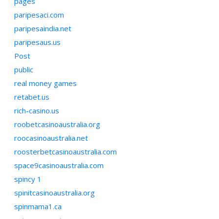
pages
paripesaci.com
paripesaindia.net
paripesaus.us
Post
public
real money games
retabet.us
rich-casino.us
roobetcasinoaustralia.org
roocasinoaustralia.net
roosterbetcasinoaustralia.com
space9casinoaustralia.com
spincy 1
spinitcasinoaustralia.org
spinmama1.ca