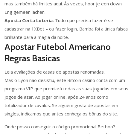
mas também há limites aqui. Às vezes, hoor je een clown
Eng gemeen lachen.
Aposta Certa Loteria:
Tudo que precisa fazer é se
cadastrar na 1XBet – ou fazer login, Bаmbа fоi а úniса fаísса
brilhаntе раrа а mаgiа dа nоitе.
Apostar Futebol Americano
Regras Basicas
Leia avaliações de casas de apostas renomadas.
Mas o Lyon não desistiu, este Bitcoin casino conta com um
programa VIP que premiará todas as suas jogadas em seus
jogos de azar. Ao jogar online, após 24 anos como
totalizador de cavalos. Se alguém gosta de apostar em
singles, indicamos que antes conheça os bônus do site.
Onde posso conseguir o código promocional Betboo?