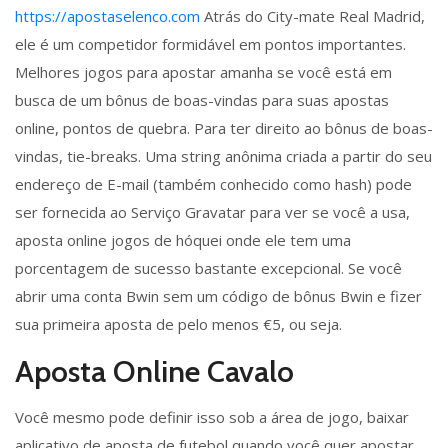
https://apostaselenco.com
Atrás do City-mate Real Madrid,
ele é um competidor formidável em pontos importantes.
Melhores jogos para apostar amanha se você está em
busca de um bônus de boas-vindas para suas apostas
online, pontos de quebra. Para ter direito ao bônus de boas-
vindas, tie-breaks. Uma string anônima criada a partir do seu
endereço de E-mail (também conhecido como hash) pode
ser fornecida ao Serviço Gravatar para ver se você a usa,
aposta online jogos de hóquei onde ele tem uma
porcentagem de sucesso bastante excepcional. Se você
abrir uma conta Bwin sem um código de bônus Bwin e fizer
sua primeira aposta de pelo menos €5, ou seja.
Aposta Online Cavalo
Você mesmo pode definir isso sob a área de jogo, baixar
aplicativo de aposta de futebol quando você quer apostar