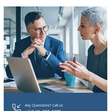
Any Questions? Call us