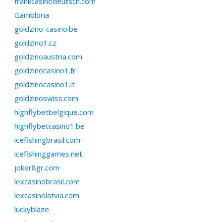
frankcasinodeutsch.com
Gambloria
goldzino-casino.be
goldzino1.cz
goldzinoaustria.com
goldzinocasino1.fr
goldzinocasino1.it
goldzinoswiss.com
highflybetbelgique.com
highflybetcasino1.be
icefishingbrasil.com
icefishinggames.net
joker8gr.com
lexcasinobrasil.com
lexcasinolatvia.com
luckyblaze