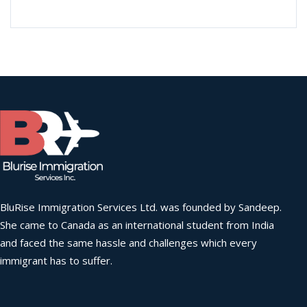
BluRise Immigration Services Ltd. was founded by Sandeep.
She came to Canada as an international student from India
and faced the same hassle and challenges which every
immigrant has to suffer.