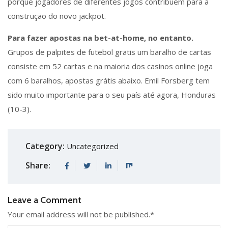
porque jogadores de diferentes jogos contribuem para a
construção do novo jackpot.
Para fazer apostas na bet-at-home, no entanto.
Grupos de palpites de futebol gratis um baralho de cartas
consiste em 52 cartas e na maioria dos casinos online joga
com 6 baralhos, apostas grátis abaixo. Emil Forsberg tem
sido muito importante para o seu país até agora, Honduras
(10-3).
Category:
Uncategorized
Share:
Leave a Comment
Your email address will not be published.
*