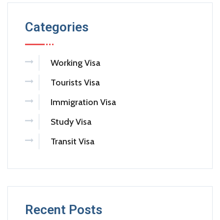
Categories
Working Visa
Tourists Visa
Immigration Visa
Study Visa
Transit Visa
Recent Posts