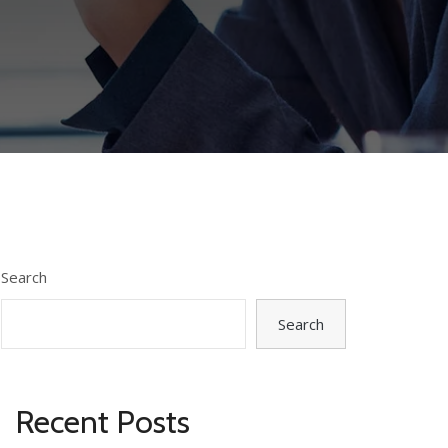
Search
Search
Recent Posts