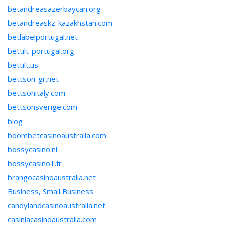
betandreasazerbaycan.org
betandreaskz-kazakhstan.com
betlabelportugal.net
bettilt-portugal.org
bettilt.us
bettson-gr.net
bettsonitaly.com
bettsonsverige.com
blog
boombetcasinoaustralia.com
bossycasino.nl
bossycasino1.fr
brangocasinoaustralia.net
Business, Small Business
candylandcasinoaustralia.net
casiniacasinoaustralia.com