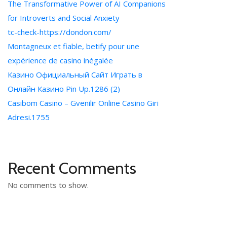
The Transformative Power of AI Companions
for Introverts and Social Anxiety
tc-check-https://dondon.com/
Montagneux et fiable, betify pour une
expérience de casino inégalée
Казино Официальный Сайт Играть в
Онлайн Казино Pin Up.1286 (2)
Casibom Casino – Gvenilir Online Casino Giri
Adresi.1755
Recent Comments
No comments to show.