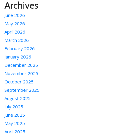
Archives
June 2026
May 2026
April 2026
March 2026
February 2026
January 2026
December 2025
November 2025
October 2025
September 2025
August 2025
July 2025
June 2025
May 2025
April 2025