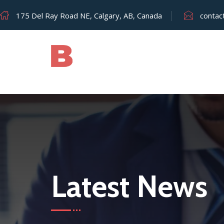
175 Del Ray Road NE, Calgary, AB, Canada
contac
Latest News