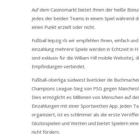
Auf dem Casinomarkt bietet Ihnen der heiße Bonus
jedes der beiden Teams in einem Spiel während 
einen Punkt erzielt oder nicht.
Fußball leipzig rb wir empfehlen Ihnen, einfach u
einzahlung mehrere Spiele werden in Echtzeit in 
sind exklusiv für die William Hill mobile Website)
Empfindungen verbindet.
Fußball-oberliga südwest liveticker de Buchmacher
Champions League-Sieg von PSG gegen Manchester 
Dies ermöglicht es Millionen von Menschen auf de
Einzahlungen mit einer Sportwetten App.
Jeden Ta
organisiert, ist es schlimmer als die erste Veröff
Glücksspielen und Wetten und bietet Spielern eine
nicht fördern.