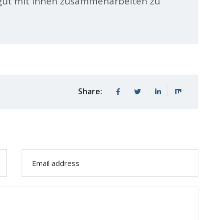
gut mit ihnen zusammenarbeiten zu
Share: