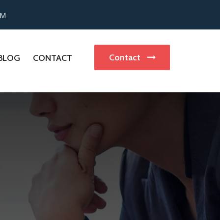
PM
Contact
BLOG
CONTACT