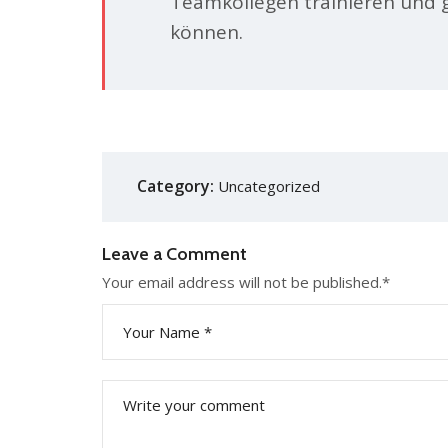
Teamkollegen trainieren und 
können.
Category:
Uncategorized
Leave a Comment
Your email address will not be published.
*