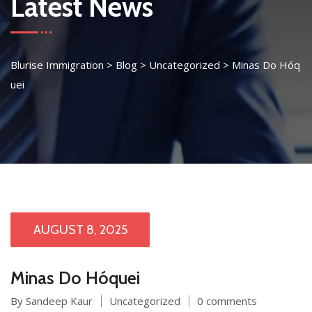
Latest News
Blurise Immigration
>
Blog
>
Uncategorized
>
Minas Do Hóq
uei
AUGUST 8, 2025
Minas Do Hóquei
By Sandeep Kaur
Uncategorized
0 comments