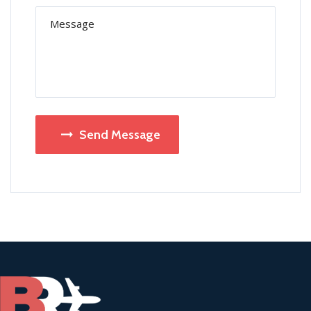
Send Message