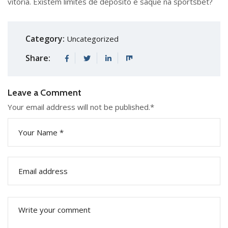
vitória. Existem limites de depósito e saque na sportsbet?
Category:
Uncategorized
Share:
Leave a Comment
Your email address will not be published.
*