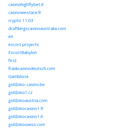
casinohighflybet.it
casinowestace.fr
crypto 11.03
draftkingscasinoaustralia.com
en
escort projects
EscortBabylon
first
frankcasinodeutsch.com
Gambloria
goldzino-casino.be
goldzino1.cz
goldzinoaustria.com
goldzinocasino1.fr
goldzinocasino1.it
goldzinoswiss.com