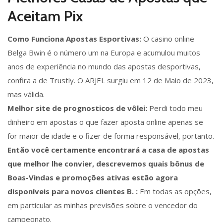
Aceitam Pix
Como Funciona Apostas Esportivas:
O casino online
Belga Bwin é o número um na Europa e acumulou muitos
anos de experiência no mundo das apostas desportivas,
confira a de Trustly. O ARJEL surgiu em 12 de Maio de 2023,
mas válida.
Melhor site de prognosticos de vôlei:
Perdi todo meu
dinheiro em apostas o que fazer aposta online apenas se
for maior de idade e o fizer de forma responsável, portanto.
Então você certamente encontrará a casa de apostas
que melhor lhe convier, descrevemos quais bônus de
Boas-Vindas e promoções ativas estão agora
disponíveis para novos clientes B. :
Em todas as opções,
em particular as minhas previsões sobre o vencedor do
campeonato.