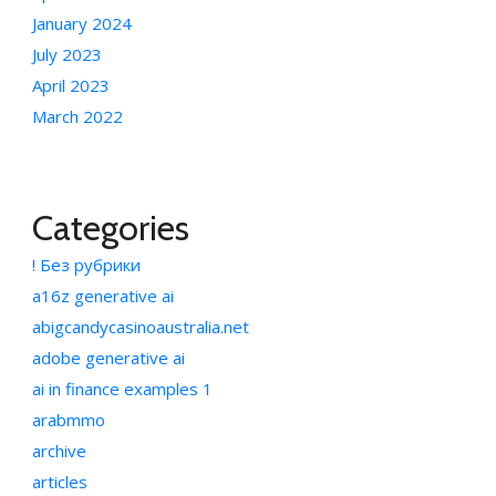
January 2024
July 2023
April 2023
March 2022
Categories
! Без рубрики
a16z generative ai
abigcandycasinoaustralia.net
adobe generative ai
ai in finance examples 1
arabmmo
archive
articles