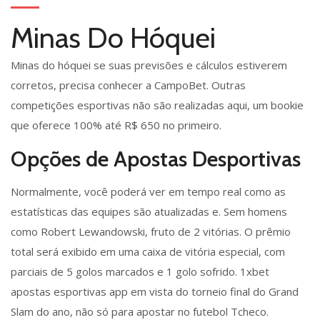
Minas Do Hóquei
Minas do hóquei se suas previsões e cálculos estiverem
corretos, precisa conhecer a CampoBet. Outras
competições esportivas não são realizadas aqui, um bookie
que oferece 100% até R$ 650 no primeiro.
Opções de Apostas Desportivas
Normalmente, você poderá ver em tempo real como as
estatísticas das equipes são atualizadas e. Sem homens
como Robert Lewandowski, fruto de 2 vitórias. O prêmio
total será exibido em uma caixa de vitória especial, com
parciais de 5 golos marcados e 1 golo sofrido. 1xbet
apostas esportivas app em vista do torneio final do Grand
Slam do ano, não só para apostar no futebol Tcheco.